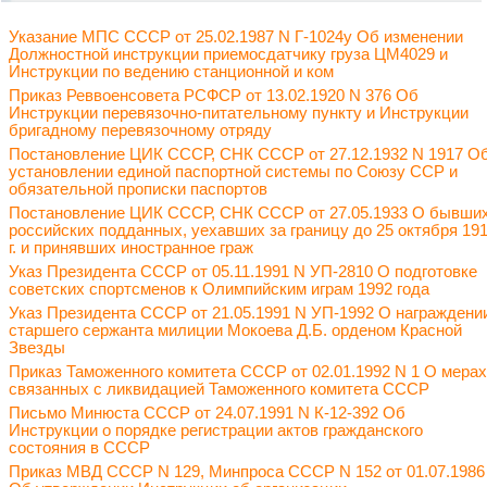
Указание МПС СССР от 25.02.1987 N Г-1024у Об изменении
Должностной инструкции приемосдатчику груза ЦМ4029 и
Инструкции по ведению станционной и ком
Приказ Реввоенсовета РСФСР от 13.02.1920 N 376 Об
Инструкции перевязочно-питательному пункту и Инструкции
бригадному перевязочному отряду
Постановление ЦИК СССР, СНК СССР от 27.12.1932 N 1917 О
установлении единой паспортной системы по Союзу ССР и
обязательной прописки паспортов
Постановление ЦИК СССР, СНК СССР от 27.05.1933 О бывши
российских подданных, уехавших за границу до 25 октября 19
г. и принявших иностранное граж
Указ Президента СССР от 05.11.1991 N УП-2810 О подготовке
советских спортсменов к Олимпийским играм 1992 года
Указ Президента СССР от 21.05.1991 N УП-1992 О награждени
старшего сержанта милиции Мокоева Д.Б. орденом Красной
Звезды
Приказ Таможенного комитета СССР от 02.01.1992 N 1 О мерах
связанных с ликвидацией Таможенного комитета СССР
Письмо Минюста СССР от 24.07.1991 N К-12-392 Об
Инструкции о порядке регистрации актов гражданского
состояния в СССР
Приказ МВД СССР N 129, Минпроса СССР N 152 от 01.07.1986