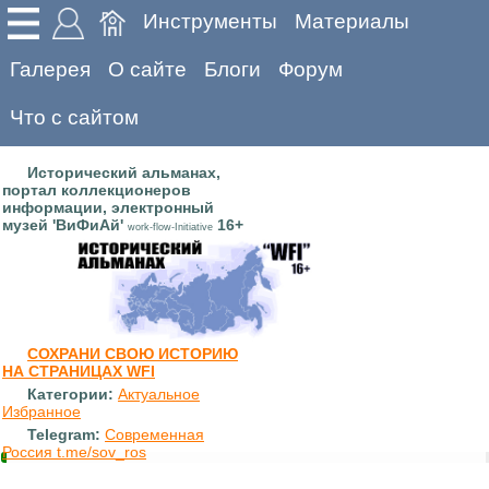
Инструменты
Материалы
Галерея
О сайте
Блоги
Форум
Что с сайтом
Исторический альманах,
портал коллекционеров
информации, электронный
музей 'ВиФиАй'
16+
work-flow-Initiative
СОХРАНИ СВОЮ ИСТОРИЮ
НА СТРАНИЦАХ WFI
Категории:
Актуальное
Избранное
Telegram:
Современная
Россия t.me/sov_ros