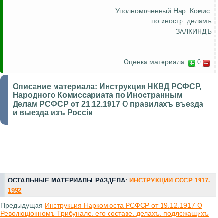
Уполномоченный Нар. Комис.
по иностр. деламъ
ЗАЛКИНДЪ
Оценка материала:
0
Описание материала:
Инструкция НКВД РСФСР,
Народного Комиссариата по Иностранным
Делам РСФСР от 21.12.1917 О правилахъ въезда
и выезда изъ Россiи
ОСТАЛЬНЫЕ МАТЕРИАЛЫ РАЗДЕЛА:
ИНСТРУКЦИИ СССР 1917-
1992
Предыдущая
Инструкция Наркомюста РСФСР от 19.12.1917 О
Революцiонномъ Трибунале. его составе. делахъ. подлежащихъ