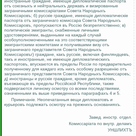
иностранные граждане, имеющiе дипломатическiе паспорта
отъ союзныхъ и нейтральныхъ державъ и визированные
заграничными
комиссарiатами Совета Народныхъ
Комиссаровъ; б) русскiе граждане, имеющiе дипломатическiе
паспорта отъ заграничнаго комиссара Совета Народныхъ
Комиссаровъ, пропускаются въ Россiю безпрепятственно;
в)
политическiе эмигранты, снабженные личными
удостоверенiями, выданными на каждый случай
особоуполномоченными на это соответствующими
эмигрантскими комитетами и получившими визу отъ
заграничнаго представителя Совета Народныхъ
Комиссаровъг) граждане, какъ русскiе, включая финляндцевъ,
такъ и иностранные, не имеющiе дипломатическихъ
паспортовъ, впускаются въ пределы Россiи по предварительно
полученному для каждаго изъ нихъ особому разрешенiю отъ
заграничнаго представителя Совета Народныхъ Комиссаровъ;
д) иностранцы и русск
i
е граждане, кроме дипломатовъ,
въезжающiе въ пределы Россiйской Республики, также
подвергаются личному осмотру со всеми последствиями,
означенными въ выше приведенныхъ параграфахъ 4 и 5.
Примечан
i
е. Неопечатанныя вещи дипломатовъ и
курьеровъ подлежатъ осмотру на прежнихъ основанияхъ.
Завед. иностр. отдел.
Комиссар
i
ата по внутр. деламъ
УНШЛИХТЪ