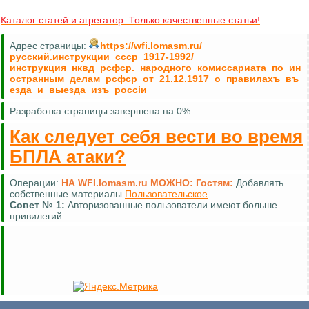
Каталог статей и агрегатор. Только качественные статьи!
Адрес страницы:
https://wfi.lomasm.ru/
русский.инструкции_ссср_1917-1992/
инструкция_нквд_рсфср._народного_комиссариата_по_ин
остранным_делам_рсфср_от_21.12.1917_о_правилахъ_въ
езда_и_выезда_изъ_россiи
Разработка страницы завершена на 0%
Как следует себя вести во время
БПЛА атаки?
Операции:
НА WFI.lomasm.ru МОЖНО:
Гостям:
Добавлять
собственные материалы
Пользовательское
Совет №
1:
Авторизованные пользователи имеют больше
привилегий