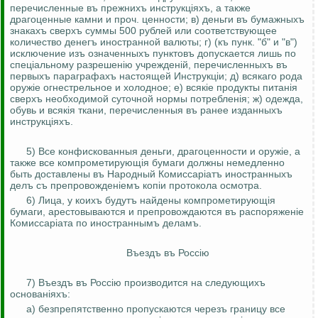
перечисленные въ прежнихъ инструкцiяхъ, а также
драгоценные камни и проч. ценности; в) деньги въ бумажныхъ
знакахъ сверхъ суммы 500 рублей или соответствующее
количество денегъ иностранной валюты;
г) (къ пунк. "б" и "в")
исключение изъ означенныхъ пунктовъ допускается лишь по
спец
i
альному разрешенiю учрежденiй, перечисленныхъ въ
первыхъ параграфахъ настоящей Инструкцiи; д) всякаго рода
оружiе огнестрельное и холодное; е) всякiе продукты питанiя
сверхъ необходимой суточной нормы потребленiя; ж) одежда,
обувь и всякiя ткани, перечисленныя въ ранее изданныхъ
инструкцiяхъ.
5) Все конфискованныя деньги, драгоценности и оружiе, а
также все компрометирующiя бумаги должны немедленно
быть доставлены въ
Народный
Комиссарiатъ иностранныхъ
делъ съ препровожденiемъ копiи протокола осмотра.
6) Лица, у коихъ будутъ найдены компрометирующ
i
я
бумаги, арестовываются и препровождаются въ распоряженiе
Комиссарiата по иностраннымъ деламъ.
Въездъ въ Росс
i
ю
7) Въездъ въ Росс
i
ю производится на следующихъ
основанiяхъ:
а) безпрепятственно пропускаются черезъ границу все