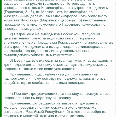
разрешенiя: а) русскiе граждане въ Петрограде - отъ
иностраннаго отдела Комиссарiата по внутреннимъ деламъ
(Гороховая, 2 - 6), въ Москве - отъ Комиссарiата по
иностраннымъ деламъ, въ Гельсингфорсе - отъ областного
комитета Финляндiи (Марiинскiй дворецъ); б) иностранные
граждане - отъ уполномоченнаго Народнаго Комиссара по
иностраннымъ деламъ.
2) Разрешен
i
е на выездъ изъ Россiйской Республики
действительно только за подписью лицъ, спецiально
уполномоченныхъ Народными Комиссарами по иностраннымъ
и внутреннимъ деламъ, а выездъ лицъ, проживающихъ въ
Финляндiи, - за подписью лицъ, уполномоченныхъ
финляндскимъ областнымъ комитетомъ.
3) Все лица, выезжающ
i
я за границу: мужчины, женщины и
дети подвергаются личному осмотру, тщательному осмотру
подлежатъ также и все вещи уезжающихъ.
Примечан
i
е. Лица, снабженныя дипломатическими
паспортами, личному осмотру не подлежатъ, какъ и те изъ
вещей, которыя снабжены печатями посольствъ.
4) При осмотре уезжающихъ за границу конфискуется все
недозволенное къ перевозу за границу.
Примечан
i
е.
Запрещается къ вывозу: а) документы,
могущiе повредить политическимъ и экономическимъ
интересамъ Россiйской Республики; б) золото и серебро въ
слиткахъ и монетой, платина и другiе металлы,