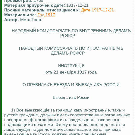
Просмотров:
1735
Материал приурочен к дате:
1917-12-21
Прочие материалы относящиеся к:
Дате 1917-12-21
Материалы за:
Год 1917
Автор:
Мета Гость
НАРОДНЫЙ
КОМИССАРIАТЪ ПО ВНУТРЕННИМЪ ДЕЛАМЪ
РСФСР
НАРОДНЫЙ
КОМИССАРIАТЪ ПО ИНОСТРАННЫМЪ
ДЕЛАМЪ РСФСР
ИНСТРУКЦ
I
Я
отъ 21 декабря 1917 года
О ПРАВИЛАХЪ ВЪЕЗДА И ВЫЕЗДА ИЗЪ РОСС
I
И
Выездъ изъ Росс
i
и
1) Все выезжающ
i
е за границу, какъ иностранные, такъ и
русскiе граждане, должны иметь соответственные заграничные
паспорта съ фотографiями ихъ владельцевъ, заверенные
надлежащими печатями.
Этому постановленiю подлежатъ и
лица, едущiя по дипломатическимъ паспортамъ, причемъ
выезжающiе изъ Россiи должны иметь спецiальныя