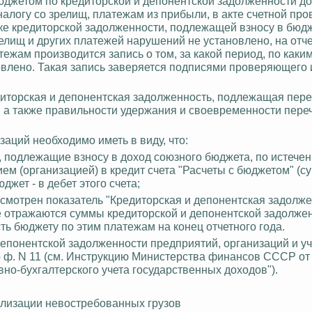
бюджетом по кредиторской и депонентской задолженности 
 налогу со зрелищ, платежам из прибыли, в акте счетной про
ке кредиторской задолженности, подлежащей взносу в бюдже
релищ и других платежей нарушений не установлено, на отче
атежам производится запись о том, за какой период, по как
влено. Такая запись заверяется подписями проверяющего 
иторская и депонентская задолженность, подлежащая пер
, а также правильности удержания и своевременности пере
заций необходимо иметь в виду, что:
, подлежащие взносу в доход союзного бюджета, по истечен
м (организацией) в кредит счета "Расчеты с бюджетом" (су
жет - в дебет этого счета;
усмотрен показатель "Кредиторская и депонентская задолже
ке отражаются суммы кредиторской и депонентской задолже
ть бюджету по этим платежам на конец отчетного года.
депонентской задолженности предприятий, организаций и у
по ф. N 11 (см. Инструкцию Министерства финансов СССР от
вно-бухгалтерского учета государственных доходов").
еализации невостребованных грузов