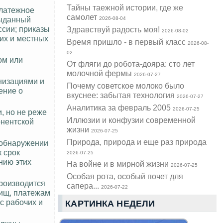
Тайны таежной истории, где же
платежное
самолет
выданный
2026-08-04
ссии; приказы
Здравствуй радость моя!
2026-08-02
их и местных
Время пришло - в первый класс
2026-08-
02
ом или
От фляги до робота-дояра: сто лет
молочной фермы
2026-07-27
низациями и
Почему советское молоко было
ение о
вкуснее: забытая технология
2026-07-27
Аналитика за февраль 2005
2026-07-25
, но не реже
Иллюзии и конфузии современной
онентской
жизни
2026-07-25
Природа, природа и еще раз природа
 обнаружении
 срок
2026-07-25
нию этих
На войне и в мирной жизни
2026-07-25
Особая рота, особый почет для
производится
сапера...
2026-07-22
лищ, платежам
с рабочих и
КАРТИНКА НЕДЕЛИ