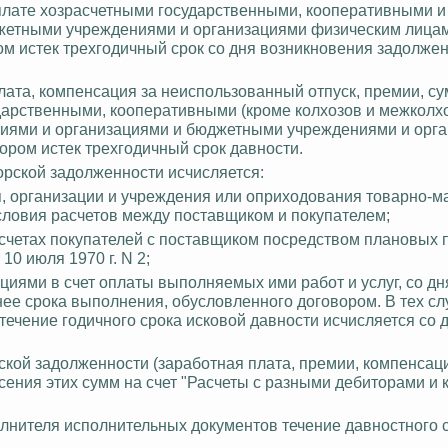
плате хозрасчетными государственными, кооперативными и
етными учреждениями и организациями физическим лицам,
ром истек трехгодичный срок со дня возникновения задолжен
лата, компенсация за неиспользованный отпуск, премии, с
ударственными, кооперативными (кроме колхозов и межколх
тиями и организациями и бюджетными учреждениями и орга
тором истек трехгодичный срок давности.
орской задолженности исчисляется:
я, организации и учреждения или оприходования товарно-
словия расчетов между поставщиком и покупателем;
счетах покупателей с поставщиком посредством плановых 
0 июля 1970 г. N 2;
циями в счет оплаты выполняемых ими работ и услуг, со дн
нее срока выполнения, обусловленного договором. В тех слу
 течение годичного срока исковой давности исчисляется со 
ской задолженности (заработная плата, премии, компенсац
есения этих сумм на счет "Расчеты с разными дебиторами и
олнителя исполнительных документов течение давностного 