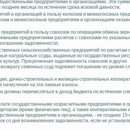
общественными предприятиями и организациями. Эти сумм
 позднее месяца по истечении срока исковой давности;
тий и организаций в пользу колхозов и межколхозных пре
озам и межколхозным предприятиям и организациям незав
 предприятий в пользу совхозов по операциям обмена зерн
иемными предприятиями расчетов с совхозами по указанн
погашению задолженности;
рственных сельскохозяйственных предприятий по расчетам 
ые натуральные ссуды, выданные из государственных ресу
 культур.
Просроченная задолженность совхозов и других
 возврату семенных ссуд подлежит погашению из урожая 
ации, дачно-строительных и жилищно-строительных коопер
е начисления на эти паевые взносы.
ти должны перечисляться в доход бюджета по истечении с
плате государственными хозрасчетными предприятиями и 
иторам (кроме физических лиц), а также кооперативными 
ственным предприятиям и организациям, - не позднее 15-
рок со дня возникновения задолженности, если не установ