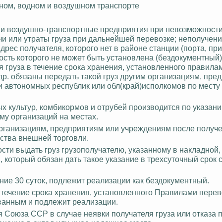
ном, водном и воздушном транспорте
а и воздушно-транспортные предприятия при невозможности
чи или утраты груза при дальнейшей перевозке; неполучени
дрес получателя, которого нет в районе станции (порта, при
сть которого не может быть установлена (бездокументный),
 груза в течение срока хранения, установленного правила
р. обязаны передать такой груз другим организациям, пре
 автономных республик или об
л(
край)исполкомов по месту
х культур, комбикормов и отрубей производится по указан
у организаций на местах.
рганизациям, предприятиям или учреждениям после получ
ства внешней торговли.
ости выдать груз грузополучателю, указанному в накладной
, который обязан дать такое указание в трехсуточный срок 
ение 30 суток, подлежит реализации как бездокументный.
 течение срока хранения, установленного Правилами перев
ванным и подлежит реализации.
я Союза ССР в случае неявки получателя груза или отказа 