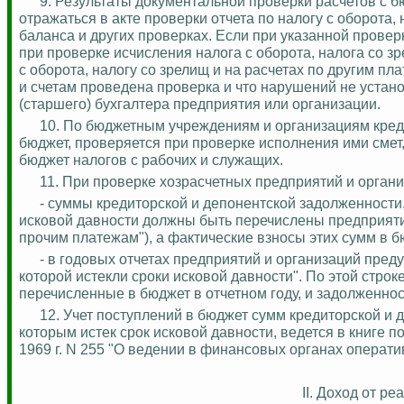
9. Результаты документальной проверки расчетов с 
отражаться в акте проверки отчета по налогу с оборота,
баланса и других проверках.
Если при указанной провер
при проверке исчисления налога с оборота, налога со з
с оборота, налогу со зрелищ и на расчетах по другим пл
и счетам проведена проверка и что нарушений не
устано
(старшего) бухгалтера предприятия или организации.
10. По бюджетным учреждениям и организациям кред
бюджет, проверяется при проверке исполнения ими смет
бюджет налогов с рабочих и служащих.
11. При проверке хозрасчетных предприятий и органи
- суммы кредиторской и депонентской задолженности
исковой давности должны быть перечислены предприятие
прочим платежам"), а фактические взносы этих сумм в бюд
- в годовых отчетах предприятий и организаций пред
которой истекли сроки исковой давности". По этой стро
перечисленные в бюджет в отчетном году, и задолженнос
12. Учет поступлений в бюджет сумм кредиторской и 
которым истек срок исковой давности, ведется в книге 
1969 г. N 255 "О ведении в финансовых органах операти
II. Доход от р