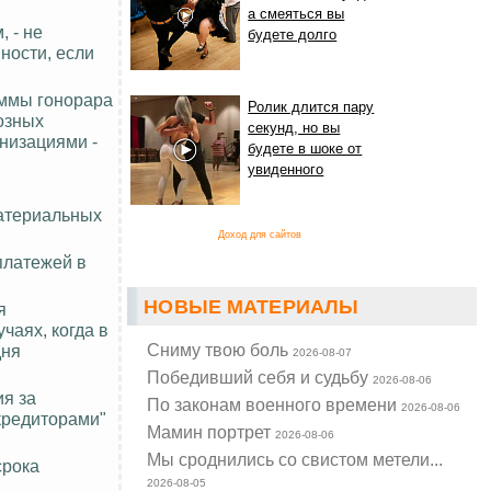
а смеяться вы
 - не
будете долго
ности, если
уммы гонорара
Ролик длится пару
озных
секунд, но вы
низациями -
будете в шоке от
увиденного
материальных
Доход для сайтов
платежей в
НОВЫЕ МАТЕРИАЛЫ
я
чаях, когда в
Cниму твою боль
дня
2026-08-07
Победивший себя и судьбу
2026-08-06
ия за
По законам военного времени
2026-08-06
 кредиторами"
Мамин портрет
2026-08-06
Мы сроднились со свистом метели...
срока
2026-08-05