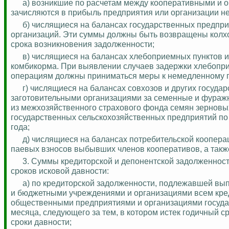
а)
возникшие
по расчетам между кооперативными и 
зачисляются в прибыль предприятия или организации не
б)
числящиеся
на балансах государственных предприя
организаций. Эти суммы должны быть возвращены колх
срока возникновения задолженности;
в) числящиеся на балансах хлебоприемных пунктов и
комбикорма.
При выявлении случаев задержки хлебопр
операциям должны приниматься меры к немедленному 
г) числящиеся на балансах совхозов и других госуда
заготовительными организациями за семенные и фуражн
из межхозяйственного страхового фонда семян зерновых
государственных сельскохозяйственных предприятий по
года;
д) числящиеся на балансах потребительской коопер
паевых взносов выбывших членов кооперативов, а такж
3. Суммы кредиторской и депонентской задолженнос
сроков исковой давности:
а) по кредиторской задолженности, подлежавшей вы
и бюджетными учреждениями и организациями всем кред
общественными предприятиями и организациями государ
месяца, следующего за тем, в котором истек годичный с
сроки давности;