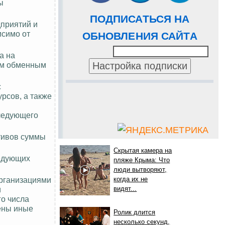
ы
ПОДПИСАТЬСЯ НА
дприятий и
исимо от
ОБНОВЛЕНИЯ САЙТА
а на
ым обменным
с
рсов, а также
следующего
ативов суммы
Скрытая камера на
ледующих
пляже Крыма: Что
люди вытворяют,
организациями
когда их не
и
видят...
го числа
лены иные
Ролик длится
несколько секунд,