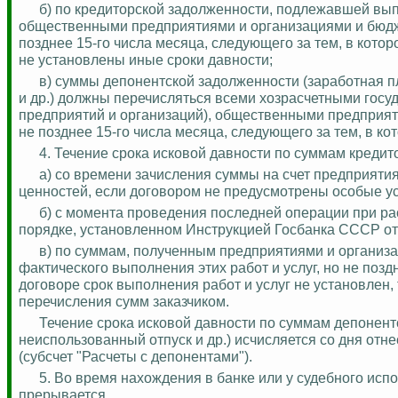
б) по кредиторской задолженности, подлежавшей вы
общественными предприятиями и организациями и бюдж
позднее 15-го числа месяца, следующего за тем, в кото
не установлены иные сроки давности;
в) суммы депонентской задолженности (заработная п
и др.) должны перечисляться всеми хозрасчетными гос
предприятий и организаций), общественными предприя
не позднее 15-го числа месяца, следующего за тем, в ко
4. Течение срока исковой давности по суммам кредит
а) со времени зачисления суммы на счет предприяти
ценностей, если договором не предусмотрены особые у
б) с момента проведения последней операции при ра
порядке, установленном Инструкцией Госбанка СССР от 1
в) по суммам, полученным предприятиями и организа
фактического выполнения этих работ и услуг, но не позд
договоре срок выполнения работ и услуг не установлен,
перечисления сумм заказчиком.
Течение срока исковой давности по суммам депонент
неиспользованный отпуск и др.) исчисляется со дня отн
(субсчет "Расчеты с депонентами").
5. Во время нахождения в банке или у судебного исп
прерывается.