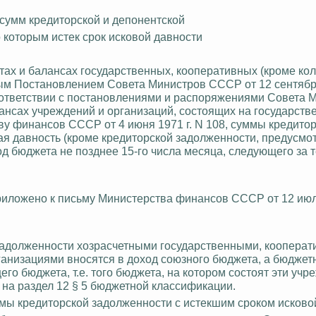
 сумм кредиторской и депонентской
 которым истек срок исковой давности
тах и балансах государственных, кооперативных (кроме кол
м Постановлением Совета Министров СССР от 12 сентября
оответствии с постановлениями и распоряжениями Совета 
лансах учреждений и организаций, состоящих на государств
у финансов СССР от 4 июня 1971 г. N 108, суммы кредитор
ая давность (кроме кредиторской задолженности, предусмо
од бюджета не позднее 15-го числа месяца, следующего за т
приложено к письму Министерства финансов СССР от 12 июля
задолженности хозрасчетными государственными, коопера
ганизациями вносятся в доход союзного бюджета, а бюдже
го бюджета, т.е. того бюджета, на котором состоят эти учр
на раздел 12 § 5 бюджетной классификации.
ммы кредиторской задолженности с истекшим сроком исково