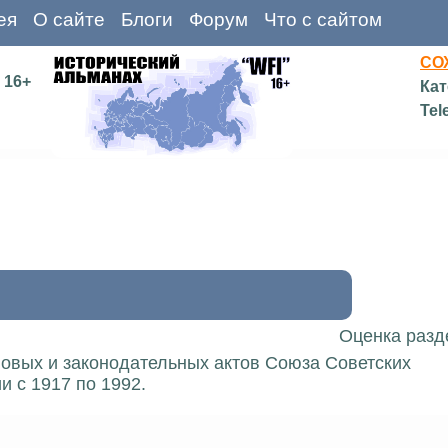
ея
О сайте
Блоги
Форум
Что с сайтом
СО
16+
Кат
Tel
Оценка разд
вовых и законодательных актов Союза Советских
 с 1917 по 1992.