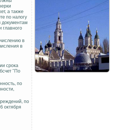
должны
верки
т, а также
те по налогу
им документам
и главного
ечислению в
числения в
ии срока
бсчет "По
нность, по
нности,
чреждений, по
 6 октября