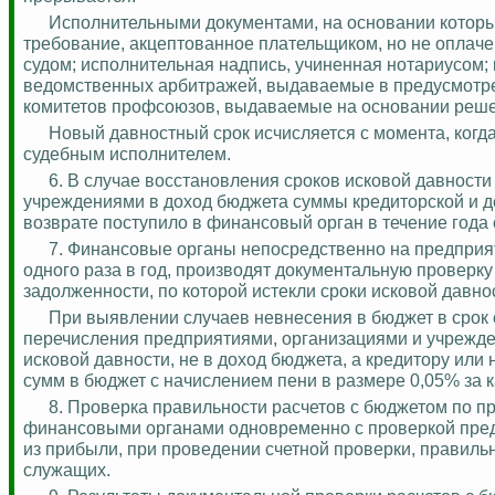
Исполнительными документами, на основании которых
требование, акцептованное плательщиком, но не оплаче
судом; исполнительная надпись, учиненная нотариусом;
ведомственных арбитражей, выдаваемые в предусмотре
комитетов профсоюзов, выдаваемые на основании решен
Новый давностный срок исчисляется с момента, когд
судебным исполнителем.
6. В случае восстановления сроков исковой
давности
учреждениями в доход бюджета суммы кредиторской и д
возврате поступило в финансовый орган в течение года 
7. Финансовые органы непосредственно на предприят
одного раза в год, производят документальную проверк
задолженности, по которой истекли сроки исковой давно
При выявлении случаев невнесения в бюджет в срок
перечисления предприятиями, организациями и учрежде
исковой давности, не в доход бюджета, а кредитору ил
сумм в бюджет с начислением пени в размере 0,05% за 
8. Проверка правильности расчетов с бюджетом по п
финансовыми органами одновременно с проверкой предпр
из прибыли, при проведении счетной проверки, правиль
служащих.