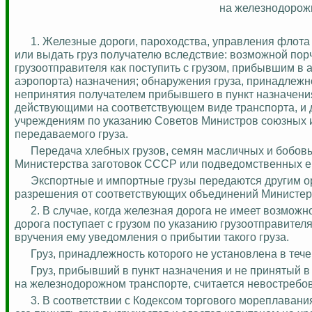
на железнодорож
1. Железные дороги, пароходства, управления флот
или выдать груз получателю вследствие: возможной пор
грузоотправителя как поступить с грузом, прибывшим в а
аэропорта) назначения; обнаружения груза, принадлежно
непринятия получателем прибывшего в пункт назначения
действующими на соответствующем виде транспорта, и д
учреждениям по указанию Советов Министров союзных и
передаваемого груза.
Передача хлебных грузов, семян масличных и бобовы
Министерства заготовок СССР или подведомственных ем
Экспортные и импортные грузы передаются другим о
разрешения от соответствующих объединений Министер
2. В случае, когда железная дорога не имеет возможн
дорога поступает с грузом по указанию грузоотправителя
вручения ему уведомления о прибытии такого груза.
Груз, принадлежность которого не установлена в теч
Груз, прибывший в пункт назначения и не принятый в
на железнодорожном транспорте, считается невостребо
3. В соответствии с Кодексом торгового мореплавани