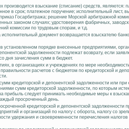
 производится взыскание (списание) средств, являются: 
нное в срок; платежное поручение; исполнительный лист, 
 приказ Госарбитража; решение Морской арбитражной коми
нных законом случаях;
удостоверения фабричных, заводск
ий комиссии по трудовым спорам, и т.д.
а исполнительный документ возвращается взыскателю банк
в установленном порядке внесенные предприятиями, орга
епонентской задолженности подлежат возврату, если заявл
со дня зачисления сумм в бюджет.
иях, в организациях и учреждениях по мере необходимости
у правильности расчетов с бюджетом по кредиторской и деп
сти.
 сумм кредиторской и депонентской задолженности или при
ниями сумм кредиторской задолженности, по которым истек
и на прибыль следует принимать необходимые меры к взыска
каждый просроченный день.
росроченной кредиторской и депонентской задолженности 
иятий и организаций по налогу с оборота, налогу со зре
ности удержания и своевременности перечисления налогов 