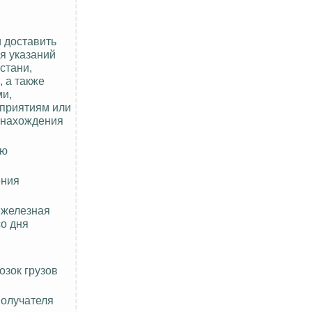
 доставить
я указаний
стани,
 а также
ми,
дприятиям или
 нахождения
ию
ения
, железная
со дня
озок грузов
получателя