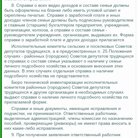
8. Справки
о
всех видах доходов и составе семьи должны
быть оформлены на бланке либо иметь угловой штамп и
скреплены печатью. Справки о заработной плате и иных
доходах членов семьи должны быть подписаны руководителем
и главным (старшим) бухгалтером предприятия, учреждения,
организации, колхоза, а справки о составе семьи -
руководителем учреждения, организации, выдавших их. Форма
справки о заработной плате и других доходах прилагается.
Исполнительные комитеты сельских и поселковых Советов
депутатов трудящихся, а в предусмотренных п. 25 Положения
случаях - районных (городских) Советов депутатов трудящихся
в справках о составе семьи
указывают
о наличии у семьи
личного подсобного хозяйства и основания внесения этих
данных. В этих случаях отдельная справка о наличии
подсобного хозяйства не представляется.
Бюро технической инвентаризации исполнительных
комитетов районных (городских) Советов депутатов
трудящихся и другие организации в необходимых случаях
выдают справки о наличии личного подсобного хозяйства по
прилагаемой форме.
Справки и иные документы, имеющие исправления и
подчистки, не принимаются. Ответственные работники,
выделенные администрацией, члены комиссии по назначению
пособий, проверяющие (ревизоры) не имеют права вносить в
них какие-либо исправления.
9. При получении заявления ответственный работник