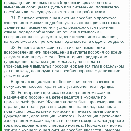
прекращении его выплаты в 5-дневный срок со дня его
вынесения сообщается (устно или письменно) получателю
пособия или его супругу ответственным работником.
31. В случае отказа в назначении пособия в протоколе
заседания комиссии подробно указываются причины отказа.
Заявителю письменно или устно разъясняются причины
отказа, порядок обжалования решения комиссии и
возвращаются все документы, за исключением заявления,
которое вместе с протоколом подшивается в отдельное дело.
32. Решение комиссии о назначении, изменении,
возобновлении или прекращении выплаты пособия со всеми
документами передается в бухгалтерию предприятия
(учреждения, организации, колхоза) для выплаты
(прекращения выплаты) пособия и хранится
там
в отдельном
деле на каждого получателя пособия наравне с денежными
документами.
В органах социального обеспечения дела на каждого
получателя пособия хранятся в установленном порядке.
33. Регистрация протоколов заседания комиссии по
назначению пособий на детей ведется в журнале по
прилагаемой форме. Журнал должен быть пронумерован по
страницам, прошнурован и скреплен на последнем листе
подписью председателя комиссии и печатью предприятия
(учреждения, организации, колхоза). Нумерация протоколов
заседания комиссии ведется в течение каждого календарного
года последовательно с первого номера. Порядковый номер
записи в журнале о назначении пособия является номером