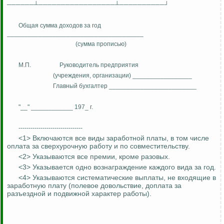
──────┴─────────────────┴──────────┘
Общая сумма доходов за год
_______________________________________
(сумма прописью)
М.П.
Руководитель предприятия
(учреждения, организации) _________________
Главный бухгалтер _________________________
"__" ____________ 197_ г.
--------------------------------
<1
> В
ключаются все виды заработной платы, в том числе
оплата за сверхурочную работу и по совместительству.
<2
> У
казываются все премии, кроме разовых.
<3
> У
казывается одно вознаграждение каждого вида за год.
<4
> У
казываются систематические выплаты, не входящие в
заработную плату (полевое довольствие, доплата за
разъездной и подвижной характер работы).