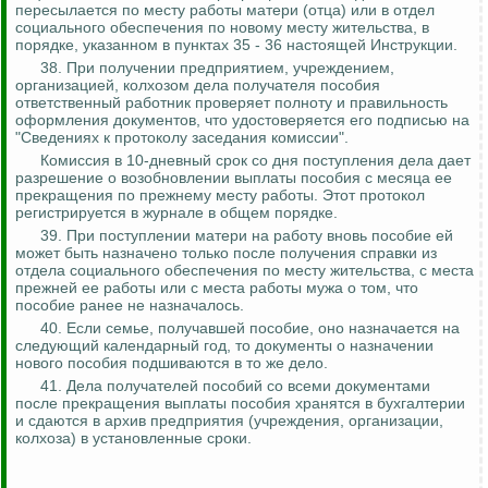
пересылается по месту работы матери (отца) или в отдел
социального обеспечения по новому месту жительства, в
порядке, указанном в пунктах 35 - 36 настоящей
Инструкции.
38. При получении предприятием, учреждением,
организацией, колхозом дела получателя пособия
ответственный работник проверяет полноту и правильность
оформления документов, что удостоверяется его подписью на
"Сведениях к протоколу заседания комиссии".
Комиссия в 10-дневный срок со дня поступления дела дает
разрешение о возобновлении выплаты пособия с месяца ее
прекращения по прежнему месту работы. Этот протокол
регистрируется в журнале в общем порядке.
39. При поступлении матери на работу вновь пособие ей
может быть назначено только после получения справки из
отдела социального обеспечения по месту жительства, с места
прежней ее работы или с места работы мужа о том, что
пособие ранее не назначалось.
40. Если семье, получавшей пособие, оно назначается на
следующий календарный год, то документы о назначении
нового пособия подшиваются в то же дело.
41. Дела получателей пособий со всеми документами
после прекращения выплаты пособия хранятся в бухгалтерии
и сдаются в архив предприятия (учреждения, организации,
колхоза) в установленные сроки.