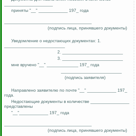
____________________
приняты
"__" ____________ 197_ года
____________________________________
(подпись лица, принявшего документы)
Уведомление о недостающих документах: 1.
_________________________
2. _________________________
3. _________________________
мне вручено "__" _____________ 197_ года
_________________________
(подпись заявителя)
Направлено заявителю по почте "__" ____________ 197_
года.
Недостающие документы в количестве ________________
представлены
"__"____________ 197_ года
____________________________________
(подпись лица, принявшего документы)