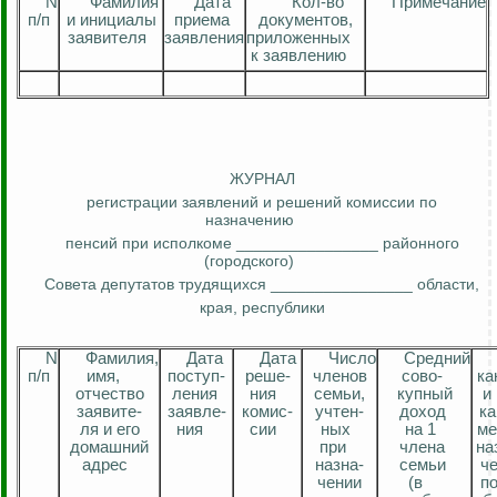
N
Фамилия
Дата
Кол-во
Примечание
п
/п
и инициалы
приема
документов,
заявителя
заявления
приложенных
к заявлению
ЖУРНАЛ
регистрации заявлений и решений комиссии по
назначению
пенсий при исполкоме ________________
районного
(городского)
Совета депутатов трудящихся ________________ области,
края, республики
N
Фамилия,
Дата
Дата
Число
Средний
п
/п
имя,
посту
п
-
реш
е
-
членов
сов
о
-
ка
отчество
ления
ния
семьи,
купный
и
заявит
е-
заявле
-
комис
-
учте
н-
доход
ка
ля и его
ния
сии
ных
на 1
ме
домашний
при
члена
на
адрес
назна
-
семьи
ч
чении
(в
п