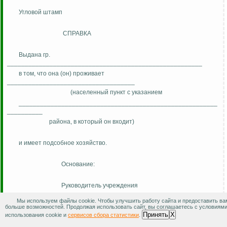
Угловой штамп
СПРАВКА
Выдана гр.
_______________________________________________________
в том, что она (он) проживает
____________________________________
(населенный пункт с указанием
________________________________________________________
__________
района, в который он входит)
и имеет подсобное хозяйство.
Основание:
Руководитель учреждения
М.П.
(организации)
Мы используем файлы cookie. Чтобы улучшить работу сайта и предоставить ва
больше возможностей. Продолжая использовать сайт, вы соглашаетесь с условиям
Принять
X
использования cookie и
сервисов сбора статистики
.