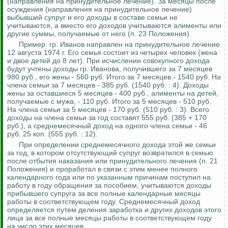
(направления на принудительное лечение).
За месяцы после
осуждения (направления на принудительное лечение)
выбывший супруг и его доходы в составе семьи не
учитываются, а вместо его доходов учитываются алименты или
другие суммы, получаемые от него (п. 23 Положения).
Пример: гр. Иванов направлен на принудительное лечение
12 августа 1974 г. Его семья состоит из четырех человек (жена
и двое детей до 8 лет). При исчислении совокупного дохода
будут учтены доходы гр. Иванова, получившего за 7 месяцев
980 руб., его жены - 560 руб. Итого за 7 месяцев - 1540 руб. На
члена семьи за 7 месяцев - 385 руб. (1540 руб.
:
4). Доходы
жены за оставшиеся 5 месяцев - 400 руб., алименты на детей,
получаемые с мужа, - 110 руб. Итого за 5 месяцев - 510 руб.
На члена семьи за 5 месяцев - 170 руб. (510 руб.
:
3). Всего
доходы на члена семьи за год составят 555 руб. (385 + 170
руб.), а среднемесячный доход на одного члена семьи - 46
руб. 25 коп. (555 руб.
:
12).
При определении среднемесячного дохода этой же семьи
за год, в котором отсутствующий супруг возвратился в семью
после отбытия наказания или принудительного лечения (п. 21
Положения) и проработал в связи с этим менее полного
календарного года или по указанным причинам поступил на
работу в году обращения за пособием, учитываются доходы
прибывшего супруга за все полные календарные месяцы
работы в соответствующем году
. Среднемесячный доход
определяется путем деления заработка и других доходов этого
лица за
все полные месяцы
работы в соответствующем году
на число этих месяцев.