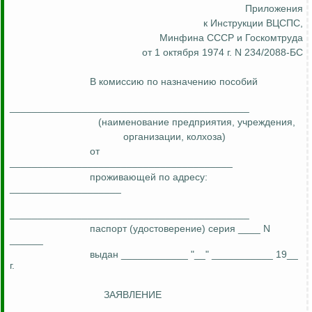
Приложения
к Инструкции ВЦСПС,
Минфина СССР и Госкомтруда
от 1 октября 1974 г. N 234/2088-БС
В комиссию по назначению пособий
___________________________________________
(наименование предприятия, учреждения,
организации, колхоза)
от
________________________________________
проживающей
по адресу:
____________________
___________________________________________
паспорт (удостоверение) серия ____ N
______
выдан ____________ "__" ___________ 19__
г.
ЗАЯВЛЕНИЕ