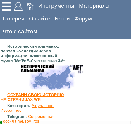
Инструменты
Материалы
Галерея
О сайте
Блоги
Форум
Что с сайтом
Исторический альманах,
портал коллекционеров
информации, электронный
музей 'ВиФиАй'
16+
work-flow-Initiative
СОХРАНИ СВОЮ ИСТОРИЮ
НА СТРАНИЦАХ WFI
Категории:
Актуальное
Избранное
Telegram:
Современная
Россия t.me/sov_ros