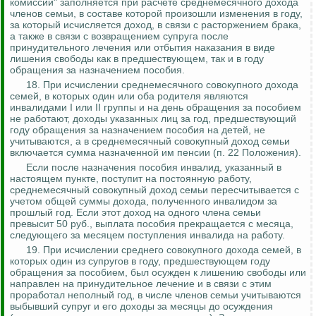
комиссии" заполняется при расчете среднемесячного дохода
членов семьи, в составе которой произошли изменения в году,
за который исчисляется доход, в связи с расторжением брака,
а также в связи с возвращением супруга после
принудительного лечения или отбытия наказания в виде
лишения
свободы
как в предшествующем, так и в году
обращения за назначением пособия.
18.
При исчислении среднемесячного совокупного дохода
семей, в которых один или оба родителя являются
инвалидами I или II группы и на день обращения за пособием
не работают, доходы указанных лиц за год, предшествующий
году обращения за назначением пособия на детей, не
учитываются, а в среднемесячный совокупный доход семьи
включается сумма назначенной им пенсии (п. 22 Положения).
Если после назначения пособия инвалид, указанный в
настоящем пункте, поступит на постоянную работу,
среднемесячный совокупный доход семьи пересчитывается с
учетом общей суммы дохода, полученного инвалидом за
прошлый год. Если этот доход на одного члена семьи
превысит 50 руб., выплата пособия прекращается с месяца,
следующего за месяцем поступления инвалида на работу.
19.
При исчислении среднего совокупного дохода семей, в
которых один из супругов в году, предшествующем году
обращения за пособием, был осужден к лишению свободы или
направлен на принудительное лечение и в связи с этим
проработал неполный год, в числе членов семьи учитываются
выбывший супруг и его доходы за месяцы до осуждения