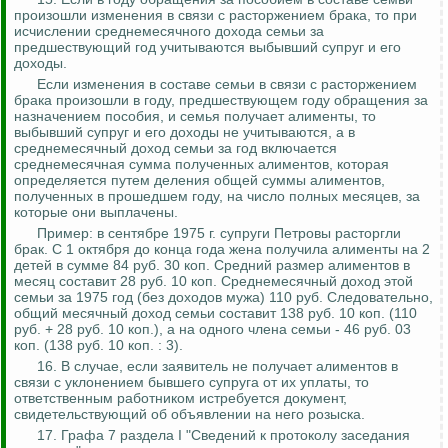
произошли изменения в связи с расторжением брака, то при
исчислении среднемесячного дохода семьи за
предшествующий год учитываются выбывший супруг и его
доходы.
Если изменения в составе семьи в связи с расторжением
брака произошли в году, предшествующем году обращения за
назначением пособия, и семья получает алименты, то
выбывший супруг и его доходы не учитываются, а в
среднемесячный доход семьи за год включается
среднемесячная сумма полученных алиментов, которая
определяется путем деления общей суммы алиментов,
полученных в прошедшем году, на число полных месяцев, за
которые
они выплачены.
Пример: в сентябре 1975 г. супруги Петровы расторгли
брак. С 1 октября до конца года жена получила алименты на 2
детей в сумме 84 руб. 30 коп. Средний размер алиментов в
месяц составит 28 руб. 10 коп. Среднемесячный доход этой
семьи за 1975 год (без доходов мужа) 110 руб. Следовательно,
общий месячный доход семьи составит 138 руб. 10 коп. (110
руб. + 28 руб. 10 коп.), а на одного члена семьи - 46 руб. 03
коп. (138 руб. 10 коп
. :
3).
16. В случае, если заявитель не получает алиментов в
связи с уклонением бывшего супруга от их уплаты, то
ответственным работником
истребуется
документ,
свидетельствующий об объявлении на него розыска.
17. Графа 7 раздела I "Сведений к протоколу заседания