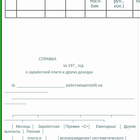
посо
-
руб.,
б
бия
коп.)
СПРАВКА
за 197_ год
о заработной плате и других доходах
гр. ______________________ работающег
о(
ей) на
____________________
________________________________________________________
__________
┌────────┬──────────────┬──────────┬────────
──────┬─────────────────┬──────────┐
│ Месяцы │
Заработная
│Премии <2>│
Ежегодные
│ Другие
выплаты
│
Пенсия
│
│
│
плата и
│
│
вознаграждения│систематического
│