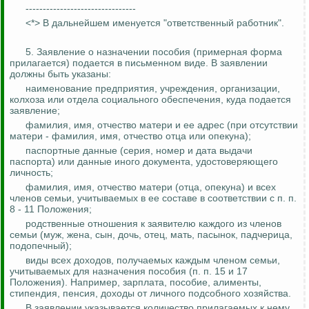
--------------------------------
<*> В дальнейшем именуется "ответственный работник".
5. Заявление о назначении пособия (примерная форма
прилагается) подается в письменном виде. В заявлении
должны быть указаны:
наименование предприятия, учреждения, организации,
колхоза или отдела социального обеспечения, куда подается
заявление;
фамилия, имя, отчество матери и ее адрес (при отсутствии
матери - фамилия, имя, отчество отца или опекуна);
паспортные данные (серия, номер и дата выдачи
паспорта) или данные иного документа, удостоверяющего
личность;
фамилия, имя, отчество матери (отца, опекуна) и всех
членов семьи, учитываемых в ее составе в соответствии с п. п.
8 - 11 Положения;
родственные отношения к заявителю каждого из членов
семьи (муж, жена, сын, дочь, отец, мать, пасынок, падчерица,
подопечный);
виды всех доходов, получаемых каждым членом семьи,
учитываемых для назначения пособия (п. п. 15 и 17
Положения).
Например, зарплата, пособие, алименты,
стипендия, пенсия, доходы от личного подсобного хозяйства.
В заявлении указывается количество прилагаемых к нему