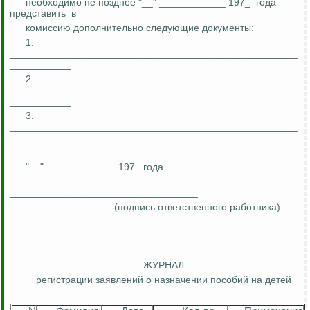
необходимо не позднее "__" ____________ 197_
года
представить
в
комиссию дополнительно следующие документы:
1.
____________________________________________________
___________
2.
____________________________________________________
___________
3.
____________________________________________________
___________
"__"_____________ 197_ года
__________________________________
(подпись ответственного работника)
ЖУРНАЛ
регистрации заявлений о назначении пособий на детей