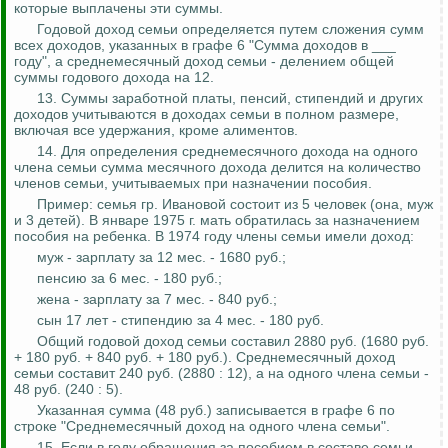
которые выплачены эти суммы.
Годовой доход семьи определяется путем сложения сумм
всех доходов, указанных в графе 6 "Сумма доходов в ___
году", а среднемесячный доход семьи - делением общей
суммы годового дохода на 12.
13. Суммы заработной платы, пенсий, стипендий и других
доходов учитываются в доходах семьи в полном размере,
включая все удержания, кроме алиментов.
14. Для определения среднемесячного дохода на одного
члена семьи сумма месячного дохода делится на количество
членов семьи, учитываемых при назначении пособия.
Пример: семья гр. Ивановой состоит из 5 человек (она, муж
и 3 детей). В январе 1975 г. мать обратилась за назначением
пособия на ребенка. В 1974 году члены семьи имели доход:
муж - зарплату за 12 мес. - 1680 руб.;
пенсию за 6 мес. - 180 руб.;
жена - зарплату за 7 мес. - 840 руб.;
сын 17 лет - стипендию за 4 мес. - 180 руб.
Общий годовой доход семьи составил 2880 руб. (1680 руб.
+ 180 руб. + 840 руб. + 180 руб.). Среднемесячный доход
семьи составит 240 руб. (2880
:
12), а на одного члена семьи -
48 руб. (240 : 5).
Указанная сумма (48 руб.) записывается в графе 6 по
строке "Среднемесячный доход на одного члена семьи".
15. Если в году обращения за пособием в составе семьи