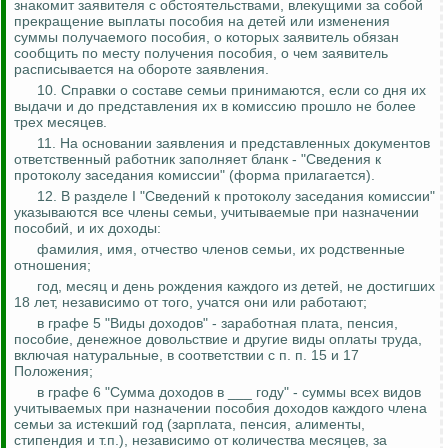
знакомит заявителя с обстоятельствами, влекущими за собой
прекращение выплаты пособия на детей или изменения
суммы получаемого пособия, о которых заявитель обязан
сообщить по месту получения пособия, о чем заявитель
расписывается на обороте заявления.
10. Справки о составе семьи принимаются, если со дня их
выдачи и до представления их в комиссию прошло не более
трех месяцев.
11. На основании заявления и представленных документов
ответственный работник заполняет бланк - "Сведения к
протоколу заседания комиссии" (форма прилагается).
12. В разделе I "Сведений к протоколу заседания комиссии"
указываются все члены семьи, учитываемые при назначении
пособий, и их доходы:
фамилия, имя, отчество членов семьи, их родственные
отношения;
год, месяц и день рождения каждого из детей, не достигших
18 лет, независимо от того, учатся они или работают;
в графе 5 "Виды доходов" - заработная плата, пенсия,
пособие, денежное довольствие и другие виды оплаты труда,
включая натуральные, в соответствии с п. п. 15 и 17
Положения;
в графе 6 "Сумма доходов в ___ году" - суммы всех видов
учитываемых при назначении пособия доходов каждого члена
семьи за истекший год (зарплата, пенсия, алименты,
стипендия и т.п.), независимо от количества месяцев, за