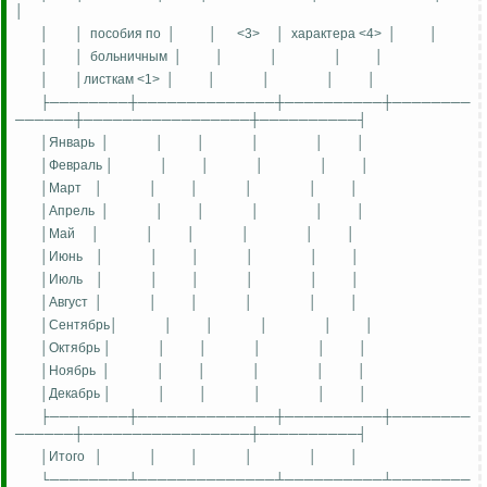
│
│
│
пособия по
│
│
<3>
│
характера <4>
│
│
│
│
больничным
│
│
│
│
│
│
│листкам <1>
│
│
│
│
│
├────────┼──────────────┼──────────┼────────
──────┼─────────────────┼──────────┤
│Январь
│
│
│
│
│
│
│Февраль │
│
│
│
│
│
│Март
│
│
│
│
│
│
│Апрель
│
│
│
│
│
│
│Май
│
│
│
│
│
│
│Июнь
│
│
│
│
│
│
│Июль
│
│
│
│
│
│
│Август
│
│
│
│
│
│
│Сентябрь│
│
│
│
│
│
│Октябрь │
│
│
│
│
│
│Ноябрь
│
│
│
│
│
│
│Декабрь │
│
│
│
│
│
├────────┼──────────────┼──────────┼────────
──────┼─────────────────┼──────────┤
│Итого
│
│
│
│
│
│
└────────┴──────────────┴──────────┴────────