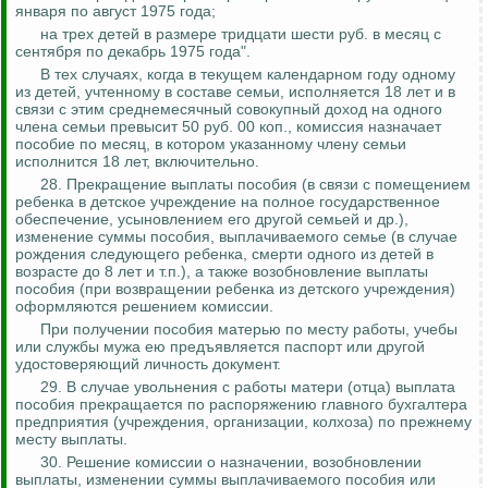
января по август 1975 года;
на трех детей в размере тридцати шести руб. в месяц с
сентября по декабрь 1975 года".
В тех случаях, когда в текущем календарном году одному
из детей, учтенному в составе семьи, исполняется 18 лет и в
связи с этим среднемесячный совокупный доход на одного
члена семьи превысит 50 руб. 00 коп
.,
комиссия назначает
пособие по месяц, в котором указанному члену семьи
исполнится 18 лет, включительно.
28.
Прекращение выплаты пособия (в связи с помещением
ребенка в детское учреждение на полное государственное
обеспечение, усыновлением его другой семьей и др.),
изменение суммы пособия, выплачиваемого семье (в случае
рождения следующего ребенка, смерти одного из детей в
возрасте до 8 лет и т.п.), а также возобновление выплаты
пособия (при возвращении ребенка из детского учреждения)
оформляются решением комиссии.
При получении пособия матерью по месту работы, учебы
или службы мужа ею предъявляется паспорт или другой
удостоверяющий личность документ.
29. В случае увольнения с работы матери (отца) выплата
пособия прекращается по распоряжению главного бухгалтера
предприятия (учреждения, организации, колхоза) по прежнему
месту выплаты.
30. Решение комиссии о назначении, возобновлении
выплаты, изменении суммы выплачиваемого пособия или