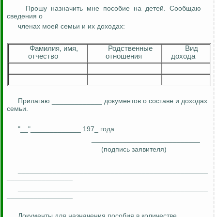
Прошу
назначить
мне
пособие
на
детей.
Сообщаю
сведения о
членах
моей семьи и их доходах:
Фамилия, имя,
Родственные
Вид
отчество
отношения
дохода
Прилагаю _____________ документов о составе и доходах
семьи.
"__"_____________ 197_ года
____________________________
(подпись заявителя)
_________________________________________________
_________________
_________________________________________________
_________________
Документы для назначения пособия в количестве