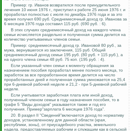
Пример: гр. Иванов возвратился после принудительного
лечения 10 июня 1976 г., приступил к работе 25 июня 1976 г. и
проработал полностью с июля по декабрь 1976 года и за это
время получил 690 руб. Среднемесячный доход гр. Иванова за
6 месяцев 1976 года составил 115 руб. (690 руб.
:
6).
В этих случаях среднемесячный доход на каждого члена
семьи исчисляется
раздельно
и полученная сумма делится на
количество учитываемых членов семьи.
Пример: среднемесячный доход гр. Ивановой 80 руб., за
мужа, вернувшегося из заключения, 115 руб. Общий
среднемесячный доход семьи 195 руб. (80 руб. + 115 руб.), а
на одного члена семьи 48 руб. 75 коп. (195 руб.
:
4).
Если указанный член семьи к моменту обращения за
назначением пособия проработал
менее полного месяца
, то
заработок за все проработанное время делится на число
проработанных дней и полученная сумма умножается на 25,4
при 6-дневной рабочей неделе и 21,2 - при 5-дневной рабочей
неделе.
Если учитывается заработная плата или иной доход,
полученный членом семьи в году назначения пособия, то в
графе 5 "Виды доходов" указывается также и год его
получения. Пример"зарплата 6 месяцев 1976 года".
20. В раздел II "Сведений"включается доход по нормативу
доходов, установленному для данной области (края,
республики, зоны), от приусадебного участка, земельного
надела, предоставляемых рабочим и
служащим
как в сельской