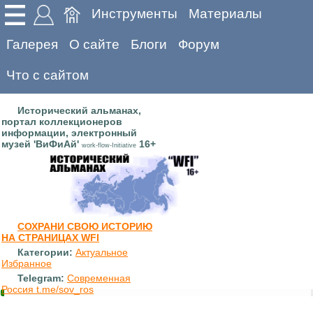
Инструменты
Материалы
Галерея
О сайте
Блоги
Форум
Что с сайтом
Исторический альманах,
портал коллекционеров
информации, электронный
музей 'ВиФиАй'
16+
work-flow-Initiative
СОХРАНИ СВОЮ ИСТОРИЮ
НА СТРАНИЦАХ WFI
Категории:
Актуальное
Избранное
Telegram:
Современная
Россия t.me/sov_ros