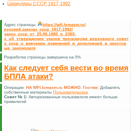
Циркуляры СССР 1917-1992
Адрес страницы:
https://wfi.lomasm.ru/
русский.законы_ссср_1917-1992/
закон_ссср_от_25.06.1980_n_2365-
x_об_утверждении_указов_президиума_верховного_совет
а_ссср_о_внесении_изменений_и_дополнений_в_некотор
ые_законодате
Разработка страницы завершена на 0%
Как следует себя вести во время
БПЛА атаки?
Операции:
НА WFI.lomasm.ru МОЖНО:
Гостям:
Добавлять
собственные материалы
Пользовательское
Совет №
1:
Авторизованные пользователи имеют больше
привилегий