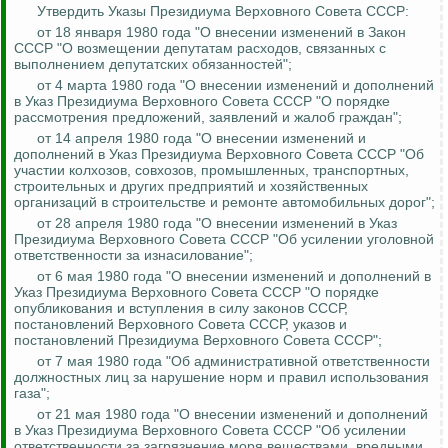
Утвердить Указы Президиума Верховного Совета СССР:
от 18 января 1980 года "О внесении изменений в Закон
СССР "О возмещении депутатам расходов, связанных с
выполнением депутатских обязанностей";
от 4 марта 1980 года "О внесении изменений и дополнений
в Указ Президиума Верховного Совета СССР "О порядке
рассмотрения предложений, заявлений и жалоб граждан";
от 14 апреля 1980 года "О внесении изменений и
дополнений в Указ Президиума Верховного Совета СССР "Об
участии колхозов, совхозов, промышленных, транспортных,
строительных и других предприятий и хозяйственных
организаций в строительстве и ремонте автомобильных дорог";
от 28 апреля 1980 года "О внесении изменений в Указ
Президиума Верховного Совета СССР "Об усилении уголовной
ответственности за изнасилование";
от 6 мая 1980 года "О внесении изменений и дополнений в
Указ Президиума Верховного Совета СССР "О порядке
опубликования и вступления в силу законов СССР,
постановлений Верховного Совета СССР, указов и
постановлений Президиума Верховного Совета СССР";
от 7 мая 1980 года "Об административной ответственности
должностных лиц за нарушение норм и правил использования
газа";
от 21 мая 1980 года "О внесении изменений и дополнений
в Указ Президиума Верховного Совета СССР "Об усилении
ответственности за загрязнение моря веществами, вредными