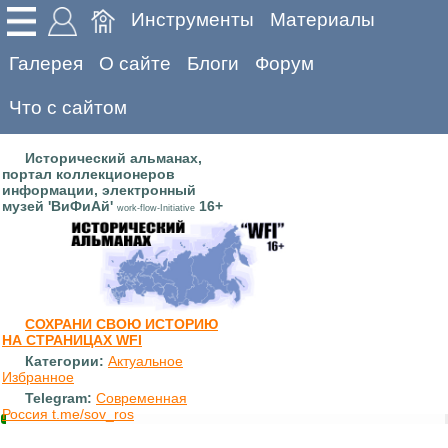
Инструменты
Материалы
Галерея
О сайте
Блоги
Форум
Что с сайтом
Исторический альманах,
портал коллекционеров
информации, электронный
музей 'ВиФиАй'
16+
work-flow-Initiative
СОХРАНИ СВОЮ ИСТОРИЮ
НА СТРАНИЦАХ WFI
Категории:
Актуальное
Избранное
Telegram:
Современная
Россия t.me/sov_ros