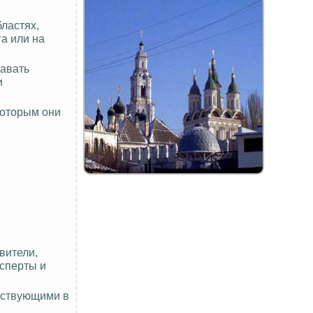
ластях,
а или на
давать
и
которым они
вители,
ксперты и
частвующими в