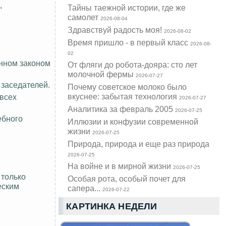
,
Тайны таежной истории, где же
самолет
2026-08-04
Здравствуй радость моя!
2026-08-02
Время пришло - в первый класс
2026-08-
02
енном законом
От фляги до робота-дояра: сто лет
молочной фермы
2026-07-27
 заседателей.
Почему советское молоко было
вкуснее: забытая технология
всех
2026-07-27
Аналитика за февраль 2005
2026-07-25
ебного
Иллюзии и конфузии современной
жизни
2026-07-25
Природа, природа и еще раз природа
2026-07-25
На войне и в мирной жизни
2026-07-25
 только
Особая рота, особый почет для
еским
сапера...
2026-07-22
КАРТИНКА НЕДЕЛИ