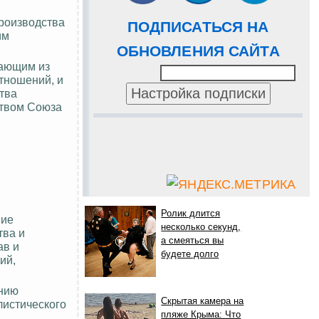
роизводства
ПОДПИСАТЬСЯ НА
им
ОБНОВЛЕНИЯ САЙТА
кающим из
тношений, и
тва
ством Союза
Ролик длится
ние
несколько секунд,
тва и
а смеяться вы
ав и
будете долго
ий,
ению
Скрытая камера на
листического
пляже Крыма: Что