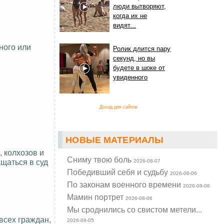
люди вытворяют,
когда их не
видят...
ного или
Ролик длится пару
секунд, но вы
будете в шоке от
увиденного
Доход для сайтов
НОВЫЕ МАТЕРИАЛЫ
 колхозов и
Cниму твою боль
щаться в суд
2026-08-07
Победивший себя и судьбу
2026-08-06
По законам военного времени
2026-08-06
Мамин портрет
2026-08-06
Мы сроднились со свистом метели...
всех граждан,
2026-08-05