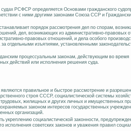
х судах РСФСР определяется Основами гражданского судоп
ветствии с ними другими законами Союза ССР и Гражданск
станавливает порядок рассмотрения дел по спорам, возни
ношений, дел, возникающих из административно-правовых о
истративно-правовых отношений, и дела особого производс
 за отдельными изъятиями, установленными законодатель
жданским процессуальным законам, действующим во время
ных действий или исполнения решения суда.
а являются правильное и быстрое рассмотрение и разреше
арственного строя СССР, социалистической системы хозяйс
 трудовых, жилищных и других личных и имущественных пр
и охраняемых законом интересов государственных учрежден
венных организаций.
ть укреплению социалистической законности, предупрежд
о исполнения советских законов и уважения правил социа