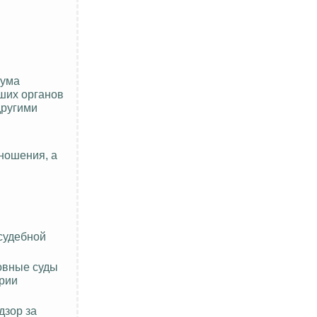
иума
ших органов
другими
ношения, а
 судебной
овные суды
ории
дзор за