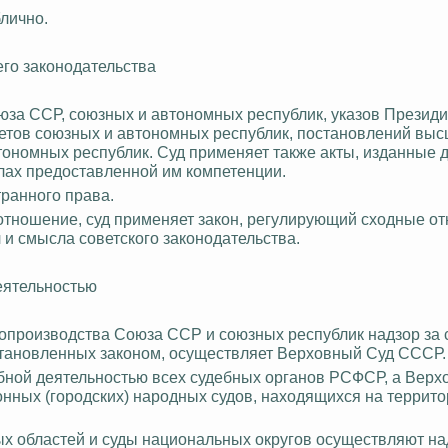
лично.
го законодательства
юза ССР, союзных и автономных республик, указов Презид
тов союзных и автономных республик, постановлений выс
тономных республик. Суд применяет также акты, изданные 
лах предоставленной им компетенции.
транного права.
 отношение, суд применяет закон, регулирующий сходные от
л и смысла советского законодательства.
еятельностью
удопроизводства Союза ССР и союзных республик надзор за
становленных законом, осуществляет Верховный Суд СССР.
ной деятельностью всех судебных органов РСФСР, а Верх
онных (городских) народных судов, находящихся на террит
ых областей и суды национальных округов осуществляют на