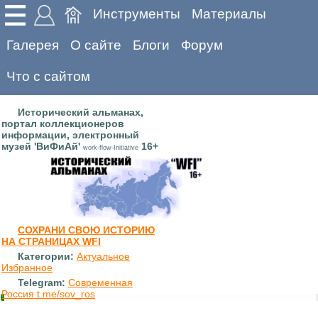
Инструменты
Материалы
Галерея
О сайте
Блоги
Форум
Что с сайтом
Исторический альманах,
портал коллекционеров
информации, электронный
музей 'ВиФиАй'
16+
work-flow-Initiative
СОХРАНИ СВОЮ ИСТОРИЮ
НА СТРАНИЦАХ WFI
Категории:
Актуальное
Избранное
Telegram:
Современная
Россия t.me/sov_ros