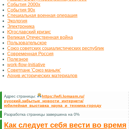
События 2000х
События 90х
Специальная военная операция
Экология
Электроника
Югославский кризис
Великая Отечественная война
Пользовательское
Союз советских социалистических республик
Современная Россия
Полезное
work-flow-Initiative
Советпанк 'Союз маньяк'
Архив исторических материалов
Адрес страницы:
https://wfi.lomasm.ru/
русский.забытые_новости_интернета/
юбилейная_выставка_наука_и_техника-городу
Разработка страницы завершена на 0%
Как следует себя вести во время