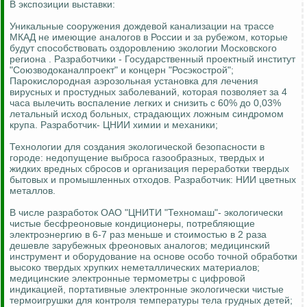
В экспозиции выставки:
Уникальные сооружения дождевой канализации на трассе
МКАД не имеющие аналогов в России и за рубежом, которые
будут способствовать оздоровлению экологии Московского
региона . Разработчики - Государственный проектный институт
"Союзводоканалпроект" и концерн "Росэкострой";
Парокислородная аэрозольная установка для лечения
вирусных и простудных заболеваний, которая позволяет за 4
часа вылечить воспаление легких и снизить с 60% до 0,03%
летальный исход больных, страдающих ложным синдромом
крупа. Разработчик- ЦНИИ химии и механики;
Технологии для создания экологической безопасности в
городе: недопущение выброса газообразных, твердых и
жидких вредных сбросов и организация переработки твердых
бытовых и промышленных отходов. Разработчик: НИИ цветных
металлов.
В числе разработок ОАО "ЦНИТИ "Техномаш"- экологически
чистые бесфреоновые кондиционеры, потребляющие
электроэнергию в 6-7 раз меньше и стоимостью в 2 раза
дешевле зарубежных фреоновых аналогов; медицинский
инструмент и оборудование на основе особо точной обработки
высоко твердых хрупких неметаллических материалов;
медицинские электронные термометры с цифровой
индикацией, портативные электронные экологически чистые
термоигрушки для контроля температуры тела грудных детей;