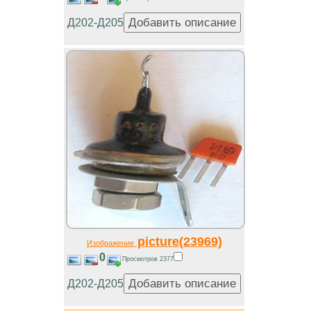
Д202-Д205
picture(23969)
Изображение
0
Просмотров 2377
Д202-Д205