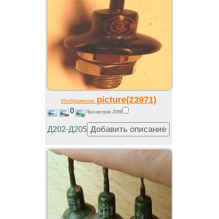
picture(23971)
Изображение
0
Просмотров 2089
Д202-Д205