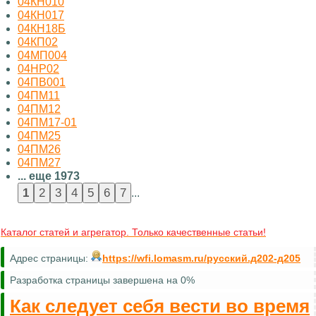
04КН010
04КН017
04КН18Б
04КП02
04МП004
04НР02
04ПВ001
04ПМ11
04ПМ12
04ПМ17-01
04ПМ25
04ПМ26
04ПМ27
... еще 1973
...
Каталог статей и агрегатор. Только качественные статьи!
Адрес страницы:
https://wfi.lomasm.ru/русский.д202-д205
Разработка страницы завершена на 0%
Как следует себя вести во время