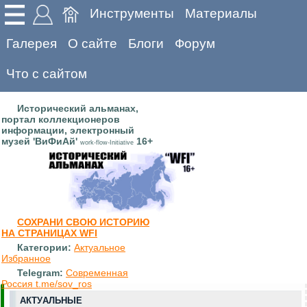
Инструменты
Материалы
Галерея
О сайте
Блоги
Форум
Что с сайтом
Исторический альманах,
портал коллекционеров
информации, электронный
музей 'ВиФиАй'
16+
work-flow-Initiative
СОХРАНИ СВОЮ ИСТОРИЮ
НА СТРАНИЦАХ WFI
Категории:
Актуальное
Избранное
Telegram:
Современная
Россия t.me/sov_ros
АКТУАЛЬНЫЕ