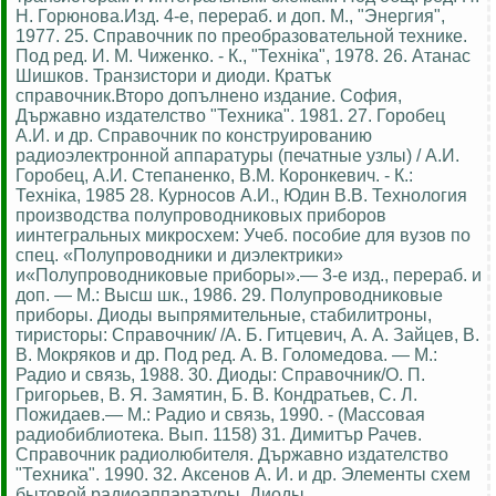
Н. Горюнова.Изд. 4-е, перераб. и доп. М., "Энергия",
1977. 25. Справочник по преобразовательной технике.
Под ред. И. М. Чиженко. - К., "Технiка", 1978. 26. Атанас
Шишков. Транзистори и диоди. Кратък
справочник.Второ допълнено издание. София,
Държавно издателство "Техника". 1981. 27. Горобец
А.И. и др. Справочник по конструированию
радиоэлектронной аппаратуры (печатные узлы) / А.И.
Горобец, А.И. Степаненко, В.М. Коронкевич. - К.:
Технiка, 1985 28. Курносов А.И., Юдин В.В. Технология
производства полупроводниковых приборов
иинтегральных микросхем: Учеб. пособие для вузов по
спец. «Полупроводники и диэлектрики»
и«Полупроводниковые приборы».— 3-е изд., перераб. и
доп. — М.: Высш шк., 1986. 29. Полупроводниковые
приборы. Диоды выпрямительные, стабилитроны,
тиристоры: Справочник/ /А. Б. Гитцевич, А. А. Зайцев, В.
В. Мокряков и др. Под ред. А. В. Голомедова. — М.:
Радио и связь, 1988. 30. Диоды: Справочник/О. П.
Григорьев, В. Я. Замятин, Б. В. Кондратьев, С. Л.
Пожидаев.— М.: Радио и связь, 1990. - (Массовая
радиобиблиотека. Вып. 1158) 31. Димитър Рачев.
Справочник радиолюбителя. Държавно издателство
"Техника". 1990. 32. Аксенов А. И. и др. Элементы схем
бытовой радиоаппаратуры. Диоды.