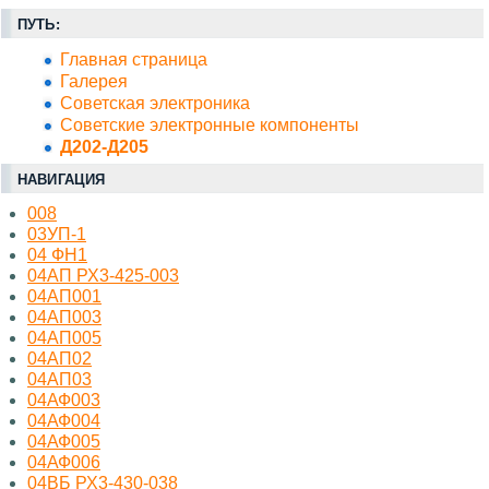
ПУТЬ:
Главная страница
Галерея
Советская электроника
Советские электронные компоненты
Д202-Д205
НАВИГАЦИЯ
008
03УП-1
04 ФН1
04АП РХ3-425-003
04АП001
04АП003
04АП005
04АП02
04АП03
04АФ003
04АФ004
04АФ005
04АФ006
04ВБ РХ3-430-038