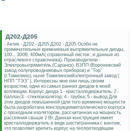
Д202-Д205
- Актив - Д202 - Д205 Д202 - Д205 Особо не
примечательные кремниевые выпрямительные диоды,
100... 300В, 400мА( справочный листок ; и данные из
отраслевого справочника). Производители -
Электровыпрямитель (Саранск), ВЗПП (Воронежский
завод полупроводниковых приборов) и "Тор"
(г.Томилино), ныне Томилинскийэлектронный завод (
НПП "ТЭЗ" ). Интересны мне они лишь своим
возрастом, одни из самых ранних диодов в моей
коллекции. Корпус диода 1 - кристаллодержатель; 2 -
баллон;3 - стеклоизолятор; 4 - трубка; 5 - вывод Для
этих диодов повышенной (для того времени) мощности
была разработана конструкцияметаллического корпуса
с проходным изолятором, рассчитанная на мощность
рассеяния свыше 2 Вт. Данная конструкция имеет
кристаллодержатель в виде шестигранника с винтом,
что позволяет крепить корпус на теплоотводящем