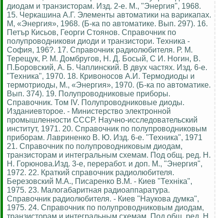
диодам и транзисторам. Изд. 2-е. М., "Энергия", 1968.
15. Черкашина А.Г. Элементы автоматики на варикапах.
М, «Энергия», 1968. (Б-ка по автоматике. Вып. 297). 16.
Петър Кисьов, Георги Стоянов. Справочник по
полупроводникови диоди и транзистори. Техника -
София, 196?. 17. Справочник радиолюбителя. Р. М.
Терещук, Р. М. Домбругов, Н. Д. Босый, С И. Ногин, В.
П.Боровский, А. Б. Чаплинский. В двух частях. Изд. 6-е.
"Техника", 1970. 18. Кривоносов А.И. Термодиоды и
термотриоды, М., «Энергия», 1970. (Б-ка по автоматике.
Вып. 374). 19. Полупроводниковые приборы.
Справочник. Том IV. Полупроводниковые диоды.
Изданиевторое. - Министерство электронной
промышленности СССР. Научно-исследовательский
институт, 1971. 20. Справочник по полупроводниковым
приборам. Лавриненко В. Ю. Изд. 6-е. "Техника", 1971
21. Справочник по полупроводниковым диодам,
транзисторам и интегральным схемам. Под общ. ред. Н.
Н. Горюнова.Изд. 3-е, переработ. и доп. М., "Энергия",
1972. 22. Краткий справочник радиолюбителя.
Березовский М.А., Писаренко В.М. - Киев "Технiка",
1975. 23. Малогабаритная радиоаппаратура.
Справочник радиолюбителя. - Киев "Наукова думка",
1975. 24. Справочник по полупроводниковым диодам,
транзисторам и интегральным схемам. Под общ. ред. Н.