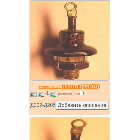
picture(23970)
Изображение
-1
Просмотров 2190
Д202-Д205