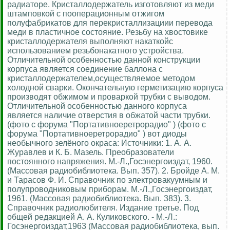
радиаторе. Кристаллодержатель изготовляют из меди
штамповкой с пооперационным отжигом
полуфабрикатов для перекристаллизациии перевода
меди в пластичное состояние. Резьбу на хвостовике
кристаллодержателя выполняют накаткойс
использованием резьбонакатного устройства.
Отличительной особенностью данной конструкции
корпуса является соединение баллона с
кристаллодержателем,осуществляемое методом
холодной сварки. Окончательную герметизацию корпуса
производят обжимом и проваркой трубки с выводом.
Отличительной особенностью данного корпуса
является наличие отверстия в обжатой части трубки.
(фото с форума "Портативноеретрорадио" ) (фото с
форума "Портативноеретрорадио" ) вот диоды
необычного зелёного окраса: Источники: 1. А. А.
Журавлев и К. Б. Мазель. Преобразователи
постоянного напряжения. М.-Л.,Госэнергоиздат, 1960.
(Массовая радиобиблиотека. Вып. 357). 2. Бройде А. М.
и Тарасов Ф. И. Справочник по электровакуумным и
полупроводниковым приборам. М.-Л.,Госэнергоиздат,
1961. (Массовая радиобиблиотека. Вып. 383). 3.
Справочник радиолюбителя. Издание третье. Под
общей редакцией А. А. Куликовского. - М.-Л.:
Госэнергоиздат,1963 (Массовая радиобиблиотека, вып.