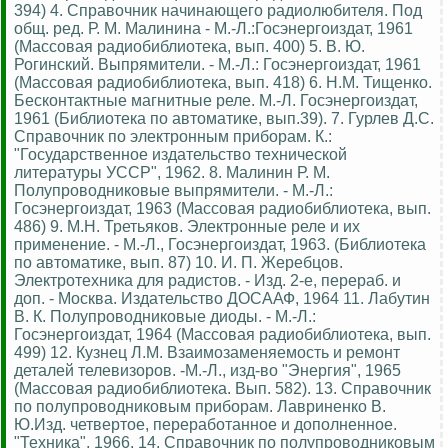
394) 4. Справочник начинающего радиолюбителя. Под
общ. ред. Р. М. Малинина - М.-Л.:Госэнергоиздат, 1961
(Массовая радиобиблиотека, вып. 400) 5. В. Ю.
Рогинский. Выпрямители. - М.-Л.: Госэнергоиздат, 1961
(Массовая радиобиблиотека, вып. 418) 6. Н.М. Тищенко.
Бесконтактные магнитные реле. М.-Л. Госэнергоиздат,
1961 (Библиотека по автоматике, вып.39). 7. Гурлев Д.С.
Справочник по электронным приборам. К.:
"Государственное издательство технической
литературы УССР", 1962. 8. Малинин Р. М.
Полупроводниковые выпрямители. - М.-Л.:
Госэнергоиздат, 1963 (Массовая радиобиблиотека, вып.
486) 9. М.Н. Третьяков. Электронные реле и их
применение. - М.-Л., Госэнергоиздат, 1963. (Библиотека
по автоматике, вып. 87) 10. И. П. Жеребцов.
Электротехника для радистов. - Изд. 2-е, перераб. и
доп. - Москва. Издательство ДОСААФ, 1964 11. Лабутин
В. К. Полупроводниковые диоды. - М.-Л.:
Госэнергоиздат, 1964 (Массовая радиобиблиотека, вып.
499) 12. Кузнец Л.М. Взаимозаменяемость и ремонт
деталей телевизоров. -М.-Л., изд-во "Энергия", 1965
(Массовая радиобиблиотека. Вып. 582). 13. Справочник
по полупроводниковым приборам. Лавриненко В.
Ю.Изд. четвертое, переработанное и дополненное.
"Техника", 1966. 14. Справочник по полупроводниковым