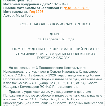
Просмотров:
1017
Материал приурочен к дате:
1926-04-30
Прочие материалы относящиеся к:
Дате 1926-04-30
Материалы за:
Год 1926
Автор:
Мета Гость
СОВЕТ НАРОДНЫХ КОМИССАРОВ Р.С.Ф.С.Р.
ДЕКРЕТ
от 30 апреля 1926 года
ОБ УТВЕРЖДЕНИИ ПЕРЕЧНЯ УЗАКОНЕНИЙ Р.С.Ф.С.Р.,
УТРАТИВШИХ СИЛУ С ИЗДАНИЕМ ПОЛОЖЕНИЯ О
ПОРТОВЫХ СБОРАХ
На основании ст. 3 Постановления Центрального
Исполнительного Комитета и
Совета
Народных Комиссаров
Союза С.С.Р. от 19 февраля 1926 года о введении в действие
Положения о портовых сборах и плате за услуги, оказываемые
в портах Союза С.С.Р. (Собр.
Зак
., 1926, N 12, ст. 84), Совет
Народных Комиссаров Р.С.Ф.С.Р. постановляет:
Признать утратившими силу с введением в действие
Положения о портовых сборах и плате за услуги, оказываемые
в портах Союза С.С.Р. (Собр.
Зак
., 1926, N 12, ст. 85),
нижеследующие Постановления Совета Народных Комиссаров