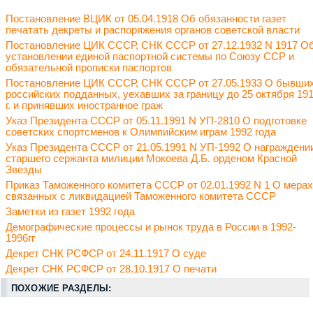
Постановление ВЦИК от 05.04.1918 Об обязанности газет
печатать декреты и распоряжения органов советской власти
Постановление ЦИК СССР, СНК СССР от 27.12.1932 N 1917 О
установлении единой паспортной системы по Союзу ССР и
обязательной прописки паспортов
Постановление ЦИК СССР, СНК СССР от 27.05.1933 О бывши
российских подданных, уехавших за границу до 25 октября 19
г. и принявших иностранное граж
Указ Президента СССР от 05.11.1991 N УП-2810 О подготовке
советских спортсменов к Олимпийским играм 1992 года
Указ Президента СССР от 21.05.1991 N УП-1992 О награждени
старшего сержанта милиции Мокоева Д.Б. орденом Красной
Звезды
Приказ Таможенного комитета СССР от 02.01.1992 N 1 О мерах
связанных с ликвидацией Таможенного комитета СССР
Заметки из газет 1992 года
Демографические процессы и рынок труда в России в 1992-
1996гг
Декрет СНК РСФСР от 24.11.1917 О суде
Декрет СНК РСФСР от 28.10.1917 О печати
ПОХОЖИЕ РАЗДЕЛЫ: