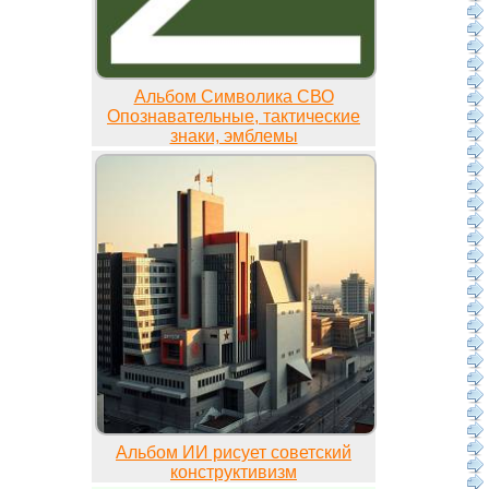
Альбом Символика СВО
Опознавательные, тактические
знаки, эмблемы
Альбом ИИ рисует советский
конструктивизм