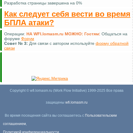
Разработка страницы завершена на 0%
Как следует себя вести во время
БПЛА атаки?
Операции:
НА WFI.lomasm.ru МОЖНО:
Гостям:
Общаться на
форуме
Форум
Совет №
3:
Для связи с автором используйте
форму обратной
связи
Copyright © wfi.lomasm.ru (Work Flow Initiative) 1999-2025 Все права
защищены
wfi.lomasm.ru
Во время посещения сайта вы соглашаетесь с
Пользовательским
соглашением
,
Политикой конфиденциальности
,