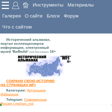
Инструменты
Материалы
Галерея
О сайте
Блоги
Форум
Что с сайтом
Исторический альманах,
портал коллекционеров
информации, электронный
музей 'ВиФиАй'
16+
work-flow-Initiative
СОХРАНИ СВОЮ ИСТОРИЮ
НА СТРАНИЦАХ WFI
Категории:
Актуальное
Избранное
Telegram:
Современная
Россия t.me/sov_ros