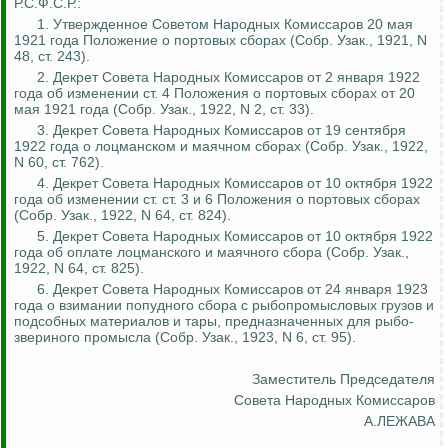
Р.С.Ф.С.Р.:
1. Утвержденное Советом Народных Комиссаров 20 мая
1921 года Положение о портовых сборах (Собр.
Узак
., 1921, N
48, ст. 243).
2. Декрет Совета Народных Комиссаров от 2 января 1922
года об изменении ст. 4 Положения о портовых сборах от 20
мая 1921 года (Собр.
Узак
., 1922, N 2, ст. 33).
3. Декрет Совета Народных Комиссаров от 19 сентября
1922 года о лоцманском и маячном сборах (Собр.
Узак
., 1922,
N 60, ст. 762).
4. Декрет Совета Народных Комиссаров от 10 октября 1922
года об изменении ст. ст. 3 и 6 Положения о портовых сборах
(Собр.
Узак
., 1922, N 64, ст. 824).
5. Декрет Совета Народных Комиссаров от 10 октября 1922
года об оплате лоцманского и маячного сбора (Собр.
Узак
.,
1922, N 64, ст. 825).
6. Декрет Совета Народных Комиссаров от 24 января 1923
года о взимании
попудного
сбора с рыбопромысловых грузов и
подсобных материалов и тары, предназначенных для
рыбо
-
звериного промысла (Собр.
Узак
., 1923, N 6, ст. 95).
Заместитель Председателя
Совета Народных Комиссаров
А.ЛЕЖАВА