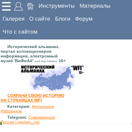
Инструменты
Материалы
Галерея
О сайте
Блоги
Форум
Что с сайтом
Исторический альманах,
портал коллекционеров
информации, электронный
музей 'ВиФиАй'
16+
work-flow-Initiative
СОХРАНИ СВОЮ ИСТОРИЮ
НА СТРАНИЦАХ WFI
Категории:
Актуальное
Избранное
Telegram:
Современная
Россия t.me/sov_ros