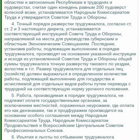
областям и автономным Республикам в трудоднях и
пудоверстах
, считая один
конедень
равным 200
пудоверст
колесной возки, устанавливается Народным Комиссариатом
Труда и утверждается Советом Труда и Обороны.
4. Точный порядок разверстки
трудгужналога
, согласно ст.
ст. 2 и 3 настоящего декрета, устанавливается
соответствующей инструкцией Совета Труда и Обороны,
направляемой на места для руководства губернским и
областным Экономическим Совещаниям. Последние,
установив работы, подлежащие выполнению в порядке
трудгужналога
, производят на основании указанной инструкции
и исходя из установленной Советом Труда и Обороны общей
суммы
трудгужналога
точную разверстку такового по уездам,
волостям и т.п. Размер
трудгужналога
для отдельных лиц
(хозяйств) должен выражаться в определенном количестве
работы, подлежащей выполнению для государства и
исчисляемой для отдельных видов работы путем перевода с
трудодней на соответствующую норму урочного положения.
5. Работа, производимая в порядке
трудгужналога
, не
подлежит оплате государственными органами, за
исключением местностей, пораженных неурожаем, где оплата
его как дензнаками, так и
продфуражем
производится на
основании особого соглашения между Народным
Комиссариатом Труда, Народным Комиссариатом
Продовольствия и Всероссийским Центральным Советом
Профессиональных Союзов.
6. Изъятия и льготы по отбыванию
трудгужналога