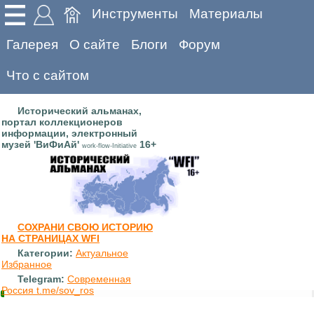
Инструменты
Материалы
Галерея
О сайте
Блоги
Форум
Что с сайтом
Исторический альманах,
портал коллекционеров
информации, электронный
музей 'ВиФиАй'
16+
work-flow-Initiative
СОХРАНИ СВОЮ ИСТОРИЮ
НА СТРАНИЦАХ WFI
Категории:
Актуальное
Избранное
Telegram:
Современная
Россия t.me/sov_ros