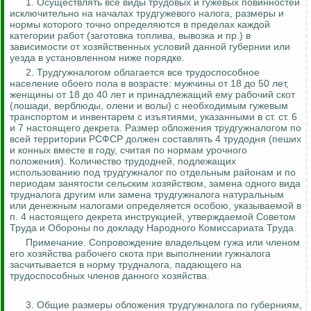
1. Осуществлять все виды трудовых и гужевых повинностей
исключительно на началах
трудгужевого
налога, размеры и
нормы которого точно определяются в пределах каждой
категории работ (заготовка топлива, вывозка и пр.) в
зависимости от хозяйственных условий данной губернии или
уезда в установленном ниже порядке.
2.
Трудгужналогом
облагается все трудоспособное
население обоего пола в возрасте: мужчины от 18 до 50 лет,
женщины от 18 до 40 лет и принадлежащий ему рабочий скот
(лошади, верблюды, олени и волы) с необходимым гужевым
транспортом и инвентарем с изъятиями, указанными в ст. ст. 6
и 7 настоящего декрета. Размер обложения
трудгужналогом
по
всей территории РСФСР должен составлять 4 трудодня (пеших
и конных вместе в году, считая по нормам урочного
положения). Количество трудодней, подлежащих
использованию под
трудгужналог
по отдельным районам и по
периодам занятости сельским хозяйством, замена одного вида
трудналога
другим или замена
трудгужналога
натуральным
или денежным налогами определяется особою, указываемой в
п. 4 настоящего декрета инструкцией, утверждаемой Советом
Труда и Обороны по докладу Народного Комиссариата Труда.
Примечание. Сопровождение владельцем гужа или членом
его хозяйства рабочего скота при выполнении
гужналога
засчитывается в норму
трудналога
, падающего на
трудоспособных членов данного хозяйства.
3. Общие размеры обложения
трудгужналога
по губерниям,