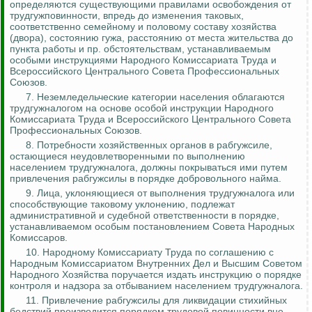
определяются существующими правилами освобождения от
трудгужповинности
, впредь до изменения таковых,
соответственно семейному и половому составу хозяйства
(двора), состоянию гужа, расстоянию от места жительства до
пункта работы и пр. обстоятельствам, устанавливаемым
особыми инструкциями Народного Комиссариата Труда и
Всероссийского Центрального Совета Профессиональных
Союзов.
7. Неземледельческие категории населения облагаются
трудгужналогом
на основе особой инструкции Народного
Комиссариата Труда и Всероссийского Центрального Совета
Профессиональных Союзов.
8. Потребности хозяйственных органов в
рабгужсиле
,
остающиеся неудовлетворенными по выполнению
населением
трудгужналога
, должны покрываться ими путем
привлечения
рабгужсилы
в порядке добровольного найма.
9. Лица, уклоняющиеся от выполнения
трудгужналога
или
способствующие таковому уклонению, подлежат
административной и судебной ответственности в порядке,
устанавливаемом особым постановлением Совета Народных
Комиссаров.
10. Народному Комиссариату Труда по соглашению с
Народным Комиссариатом Внутренних Дел и Высшим Советом
Народного Хозяйства поручается издать инструкцию о порядке
контроля и надзора за отбыванием населением
трудгужналога
.
11. Привлечение
рабгужсилы
для ликвидации стихийных
бедствий производится порядком трудовой повинности вне