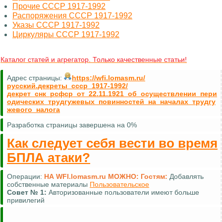
Прочие СССР 1917-1992
Распоряжения СССР 1917-1992
Указы СССР 1917-1992
Циркуляры СССР 1917-1992
Каталог статей и агрегатор. Только качественные статьи!
Адрес страницы:
https://wfi.lomasm.ru/
русский.декреты_ссср_1917-1992/
декрет_снк_рсфср_от_22.11.1921_об_осуществлении_пери
одических_трудгужевых_повинностей_на_началах_трудгу
жевого_налога
Разработка страницы завершена на 0%
Как следует себя вести во время
БПЛА атаки?
Операции:
НА WFI.lomasm.ru МОЖНО:
Гостям:
Добавлять
собственные материалы
Пользовательское
Совет №
1:
Авторизованные пользователи имеют больше
привилегий