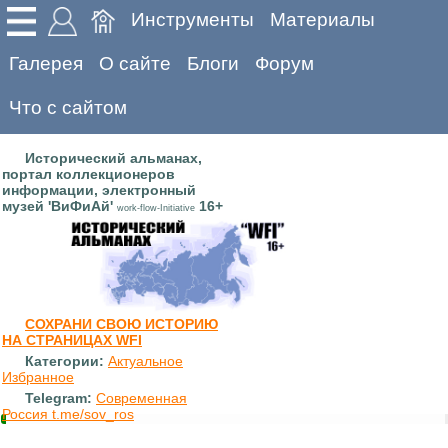
Инструменты
Материалы
Галерея
О сайте
Блоги
Форум
Что с сайтом
Исторический альманах,
портал коллекционеров
информации, электронный
музей 'ВиФиАй'
16+
work-flow-Initiative
СОХРАНИ СВОЮ ИСТОРИЮ
НА СТРАНИЦАХ WFI
Категории:
Актуальное
Избранное
Telegram:
Современная
Россия t.me/sov_ros