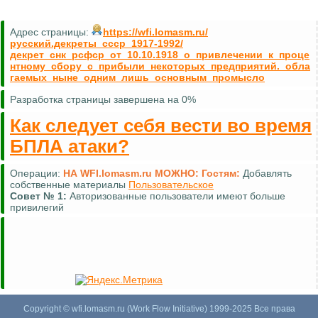
Адрес страницы:
https://wfi.lomasm.ru/
русский.декреты_ссср_1917-1992/
декрет_снк_рсфср_от_10.10.1918_о_привлечении_к_проце
нтному_сбору_с_прибыли_некоторых_предприятий._обла
гаемых_ныне_одним_лишь_основным_промысло
Разработка страницы завершена на 0%
Как следует себя вести во время
БПЛА атаки?
Операции:
НА WFI.lomasm.ru МОЖНО:
Гостям:
Комментировать (почти везде)
Совет №
2:
Для удобной навигации используйте
карту сайта
Copyright © wfi.lomasm.ru (Work Flow Initiative) 1999-2025 Все права