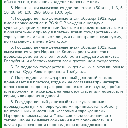
обязательств, имеющих хождение наравне с ними.
3. Новые знаки выпускаются достоинством в 50 коп
.,
1, 3, 5,
10, 25, 50, 100, 250, 500 и 1000 руб.
4. Государственные денежные знаки образца 1922 года
имеют повсеместное в Р.С.Ф.С.Р. хождение наряду с
существующими кредитными билетами и расчетными знаками
и обязательны к приему в платежи всеми государственными
учреждениями и частными лицами на неограниченную сумму,
по указанному в пункте 2-м курсу.
5. Государственные денежные знаки образца 1922 года
выпускаются через Народный Комиссариат Финансов в
пределах действительной потребности народного хозяйства
Республики и обеспечиваются всем достоянием государства.
6. За подделку государственных денежных знаков виновные
подлежат Суду Революционного Трибунала.
7. Поврежденные государственный денежный знак не
принимается в платежи, когда он не составляет три четверти
целого знака, когда он разорван пополам, или внутри, пробит
или прожжен, а также когда на нем отсутствует или номер, или
серия, или одна из подписей.
8. Государственный денежный знак с указанными в
предыдущем пункте повреждениями принимается к обмену
центральными и местными кассовыми учреждениями
Народного Комиссариата Финансов, если состояние его
таково, что не вызывает сомнений в его подлинности, а в
случае разорванности пополам, если принадлежность