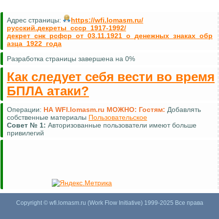
Адрес страницы:
https://wfi.lomasm.ru/
русский.декреты_ссср_1917-1992/
декрет_снк_рсфср_от_03.11.1921_о_денежных_знаках_обр
азца_1922_года
Разработка страницы завершена на 0%
Как следует себя вести во время
БПЛА атаки?
Операции:
НА WFI.lomasm.ru МОЖНО:
Гостям:
Добавлять
собственные материалы
Пользовательское
Совет №
1:
Авторизованные пользователи имеют больше
привилегий
Copyright © wfi.lomasm.ru (Work Flow Initiative) 1999-2025 Все права