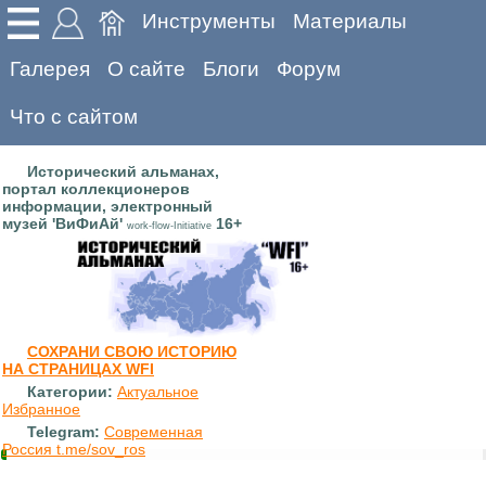
Инструменты
Материалы
Галерея
О сайте
Блоги
Форум
Что с сайтом
Исторический альманах,
портал коллекционеров
информации, электронный
музей 'ВиФиАй'
16+
work-flow-Initiative
СОХРАНИ СВОЮ ИСТОРИЮ
НА СТРАНИЦАХ WFI
Категории:
Актуальное
Избранное
Telegram:
Современная
Россия t.me/sov_ros