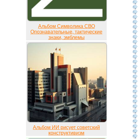
Альбом Символика СВО
Опознавательные, тактические
знаки, эмблемы
Альбом ИИ рисует советский
конструктивизм