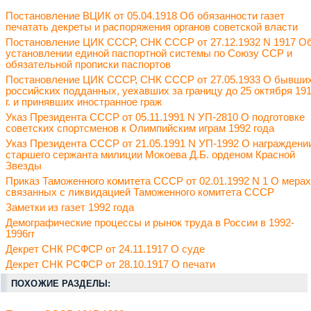
Постановление ВЦИК от 05.04.1918 Об обязанности газет
печатать декреты и распоряжения органов советской власти
Постановление ЦИК СССР, СНК СССР от 27.12.1932 N 1917 О
установлении единой паспортной системы по Союзу ССР и
обязательной прописки паспортов
Постановление ЦИК СССР, СНК СССР от 27.05.1933 О бывши
российских подданных, уехавших за границу до 25 октября 19
г. и принявших иностранное граж
Указ Президента СССР от 05.11.1991 N УП-2810 О подготовке
советских спортсменов к Олимпийским играм 1992 года
Указ Президента СССР от 21.05.1991 N УП-1992 О награждени
старшего сержанта милиции Мокоева Д.Б. орденом Красной
Звезды
Приказ Таможенного комитета СССР от 02.01.1992 N 1 О мерах
связанных с ликвидацией Таможенного комитета СССР
Заметки из газет 1992 года
Демографические процессы и рынок труда в России в 1992-
1996гг
Декрет СНК РСФСР от 24.11.1917 О суде
Декрет СНК РСФСР от 28.10.1917 О печати
ПОХОЖИЕ РАЗДЕЛЫ: