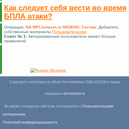
Как следует себя вести во время
БПЛА атаки?
Операции:
НА WFI.lomasm.ru МОЖНО:
Гостям:
Добавлять
собственные материалы
Пользовательское
Совет №
1:
Авторизованные пользователи имеют больше
привилегий
Copyright © wfi.lomasm.ru (Work Flow Initiative) 1999-2025 Все права
защищены
wfi.lomasm.ru
Во время посещения сайта вы соглашаетесь с
Пользовательским
соглашением
,
Политикой конфиденциальности
,