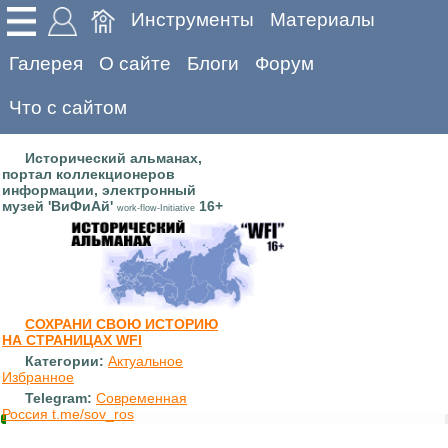
Инструменты
Материалы
Галерея
О сайте
Блоги
Форум
Что с сайтом
Исторический альманах,
портал коллекционеров
информации, электронный
музей 'ВиФиАй'
16+
work-flow-Initiative
СОХРАНИ СВОЮ ИСТОРИЮ
НА СТРАНИЦАХ WFI
Категории:
Актуальное
Избранное
Telegram:
Современная
Россия t.me/sov_ros