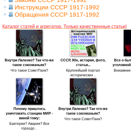
Инструкции СССР 1917-1992
Обращения СССР 1917-1992
Каталог статей и агрегатор. Только качественные статьи!
Внутри Лапенко? Так что-же
СССР, 90е, история, фото,
Все о бы
такое союзманьяк?
статьи...
уголовной
Что такое СоветПанк?
Крупнейший портал
Вниамние!
исторических ..
Почему пришлось
Внутри Лапенко? Так что-же
уничтожить станцию МИР -
такое союзманьяк?
виной тому:
Что такое СоветПанк?
Бактерии? Авария? Все
гораздо ..