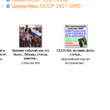
Циркуляры СССР 1917-1992
и и
Хроника событий, как это
СССР, 90е, история, фото,
ости
было... Обзоры, статьи,
статьи...
заметки...
я ..
Крупнейший портал
События 90х
исторических ..