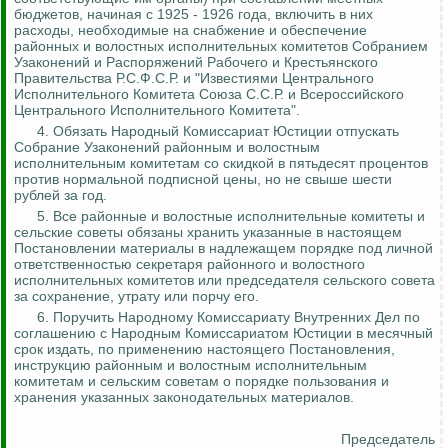
бюджетов, начиная с 1925 - 1926 года, включить в них
расходы, необходимые на снабжение и обеспечение
районных и волостных исполнительных комитетов Собранием
Узаконений и Распоряжений Рабочего и Крестьянского
Правительства Р.С.Ф.С.Р. и "Известиями Центрального
Исполнительного Комитета Союза С.С.Р. и Всероссийского
Центрального Исполнительного Комитета".
4. Обязать Народный Комиссариат Юстиции отпускать
Собрание Узаконений районным и волостным
исполнительным комитетам со скидкой в пятьдесят процентов
против нормальной подписной цены, но не свыше шести
рублей за год.
5. Все районные и волостные исполнительные комитеты и
сельские советы обязаны хранить указанные в настоящем
Постановлении материалы в надлежащем порядке под личной
ответственностью секретаря районного и волостного
исполнительных комитетов или председателя сельского совета
за сохранение, утрату или порчу его.
6. Поручить Народному Комиссариату Внутренних Дел по
соглашению с Народным Комиссариатом Юстиции в месячный
срок издать, по применению настоящего Постановления,
инструкцию районным и волостным исполнительным
комитетам и сельским советам о порядке пользования и
хранения указанных законодательных материалов.
Председатель