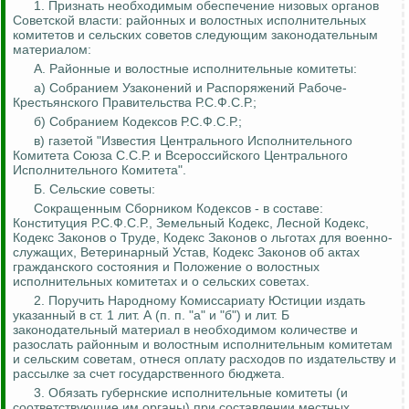
1. Признать необходимым обеспечение низовых органов
Советской власти: районных и волостных исполнительных
комитетов и сельских советов следующим законодательным
материалом:
А. Районные и волостные исполнительные комитеты:
а) Собранием Узаконений и Распоряжений Рабоче-
Крестьянского Правительства Р.С.Ф.С.Р.;
б) Собранием Кодексов Р.С.Ф.С.Р.;
в) газетой "Известия Центрального Исполнительного
Комитета Союза С.С.Р. и Всероссийского Центрального
Исполнительного Комитета".
Б. Сельские советы:
Сокращенным Сборником Кодексов - в составе:
Конституция Р.С.Ф.С.Р., Земельный Кодекс, Лесной Кодекс,
Кодекс Законов о Труде, Кодекс Законов о льготах для
военно-
служащих
, Ветеринарный Устав, Кодекс Законов об актах
гражданского состояния и Положение о волостных
исполнительных комитетах и о сельских советах.
2. Поручить Народному Комиссариату Юстиции издать
указанный
в ст. 1 лит. А (п. п. "а" и "б") и лит.
Б
законодательный материал в необходимом количестве и
разослать районным и волостным исполнительным комитетам
и сельским советам, отнеся оплату расходов по издательству и
рассылке за счет государственного бюджета.
3.
Обязать губернские исполнительные комитеты (и
соответствующие им органы) при составлении местных