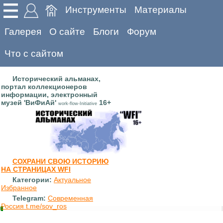
Инструменты
Материалы
Галерея
О сайте
Блоги
Форум
Что с сайтом
Исторический альманах,
портал коллекционеров
информации, электронный
музей 'ВиФиАй'
16+
work-flow-Initiative
СОХРАНИ СВОЮ ИСТОРИЮ
НА СТРАНИЦАХ WFI
Категории:
Актуальное
Избранное
Telegram:
Современная
Россия t.me/sov_ros