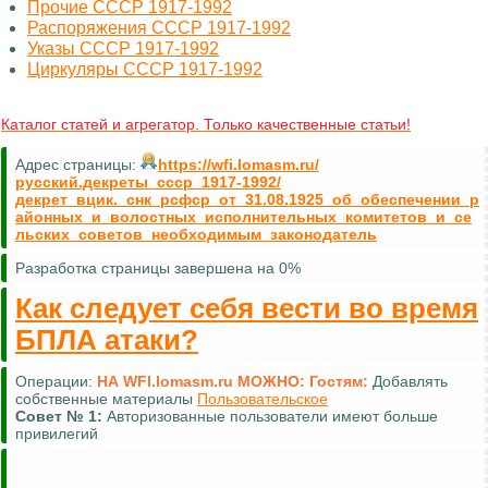
Прочие СССР 1917-1992
Распоряжения СССР 1917-1992
Указы СССР 1917-1992
Циркуляры СССР 1917-1992
Каталог статей и агрегатор. Только качественные статьи!
Адрес страницы:
https://wfi.lomasm.ru/
русский.декреты_ссср_1917-1992/
декрет_вцик._снк_рсфср_от_31.08.1925_об_обеспечении_р
айонных_и_волостных_исполнительных_комитетов_и_се
льских_советов_необходимым_законодатель
Разработка страницы завершена на 0%
Как следует себя вести во время
БПЛА атаки?
Операции:
НА WFI.lomasm.ru МОЖНО:
Гостям:
Добавлять
собственные материалы
Пользовательское
Совет №
1:
Авторизованные пользователи имеют больше
привилегий