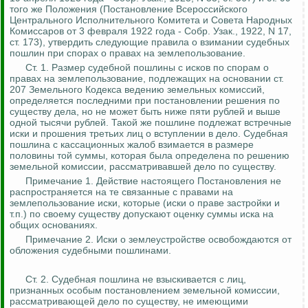
того же Положения (Постановление Всероссийского
Центрального Исполнительного Комитета и Совета Народных
Комиссаров от 3 февраля 1922 года
-
Собр.
Узак
., 1922, N 17,
ст. 173), утвердить следующие правила о взимании судебных
пошлин при спорах о правах на землепользование.
Ст. 1. Размер судебной пошлины с исков по спорам о
правах на землепользование, подлежащих на основании ст.
207 Земельного Кодекса ведению земельных комиссий,
определяется последними при постановлении решения по
существу дела, но не может быть ниже пяти рублей и выше
одной тысячи рублей. Такой же пошлине подлежат встречные
иски и прошения третьих лиц о вступлении в дело. Судебная
пошлина с кассационных жалоб взимается в размере
половины той суммы, которая была определена по решению
земельной комиссии, рассматривавшей дело по существу.
Примечание 1. Действие настоящего Постановления не
распространяется
на те
связанные с правами на
землепользование иски, которые (иски о праве застройки и
т.п.) по своему существу допускают оценку суммы иска на
общих основаниях.
Примечание 2. Иски о землеустройстве освобождаются от
обложения судебными пошлинами.
Ст. 2. Судебная пошлина не взыскивается с лиц,
признанных особым постановлением земельной комиссии,
рассматривающей дело по существу, не имеющими