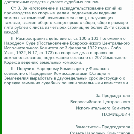
достаточных средств к уплате судебных пошлин.
Ст. 3. За изготовление и засвидетельствование копий из
производства по спорным делам, подлежащим ведению
земельных комиссий, взыскивается с лиц, получающих
таковые, взамен общего канцелярского сбора, сбор в размере
пяти рублей с листа из четырех страниц не более 25-ти строк в
каждой.
II. Распространить действие ст. ст. 100 и 101 Положения о
Народном Суде (Постановление Всероссийского Центрального
Исполнительного Комитета от 3 февраля 1922 года - Собр.
Узак
., 1922, N 17, ст. 173) на спорные дела о правах на
землепользование, подлежащие согласно ст. 207 Земельного
Кодекса ведению земельных комиссий.
III. Поручить Народному Комиссариату Финансов
совместно с Народными Комиссариатами Юстиции и
Земледелия выработать в двухнедельный срок инструкцию о
порядке взимания судебных пошлин земельными комиссиями.
За Председателя
Всероссийского Центрального
Исполнительного Комитета
П.СМИДОВИЧ
Заместитель Председателя
Совета Народных Комиссаров