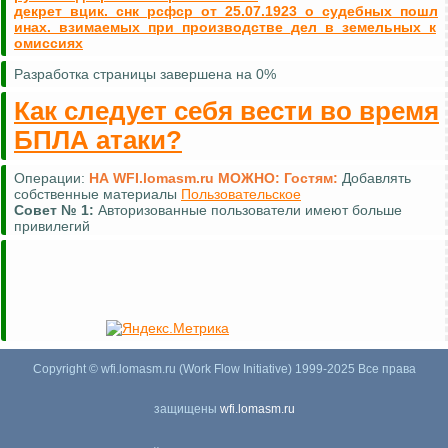
декрет_вцик._снк_рсфср_от_25.07.1923_о_судебных_пошл
инах._взимаемых_при_производстве_дел_в_земельных_к
омиссиях
Разработка страницы завершена на 0%
Как следует себя вести во время
БПЛА атаки?
Операции:
НА WFI.lomasm.ru МОЖНО:
Гостям:
Добавлять
собственные материалы
Пользовательское
Совет №
1:
Авторизованные пользователи имеют больше
привилегий
Copyright © wfi.lomasm.ru (Work Flow Initiative) 1999-2025 Все права
защищены
wfi.lomasm.ru