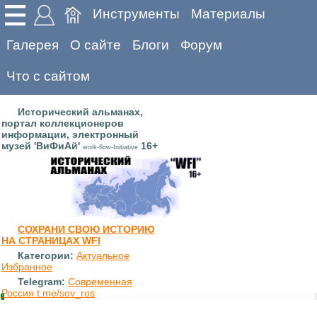
Инструменты
Материалы
Галерея
О сайте
Блоги
Форум
Что с сайтом
Исторический альманах,
портал коллекционеров
информации, электронный
музей 'ВиФиАй'
16+
work-flow-Initiative
СОХРАНИ СВОЮ ИСТОРИЮ
НА СТРАНИЦАХ WFI
Категории:
Актуальное
Избранное
Telegram:
Современная
Россия t.me/sov_ros