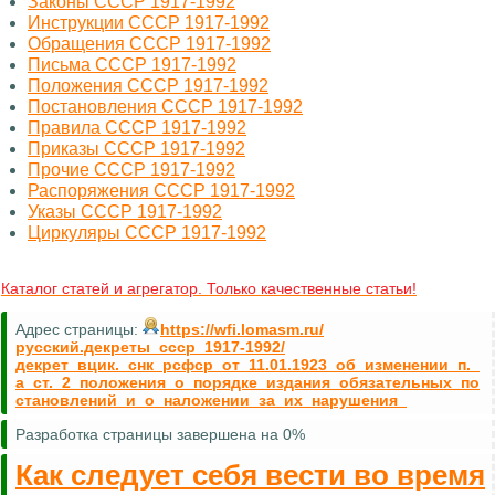
Законы СССР 1917-1992
Инструкции СССР 1917-1992
Обращения СССР 1917-1992
Письма СССР 1917-1992
Положения СССР 1917-1992
Постановления СССР 1917-1992
Правила СССР 1917-1992
Приказы СССР 1917-1992
Прочие СССР 1917-1992
Распоряжения СССР 1917-1992
Указы СССР 1917-1992
Циркуляры СССР 1917-1992
Каталог статей и агрегатор. Только качественные статьи!
Адрес страницы:
https://wfi.lomasm.ru/
русский.декреты_ссср_1917-1992/
декрет_вцик._снк_рсфср_от_11.01.1923_об_изменении_п._
а_ст._2_положения_о_порядке_издания_обязательных_по
становлений_и_о_наложении_за_их_нарушения_
Разработка страницы завершена на 0%
Как следует себя вести во время