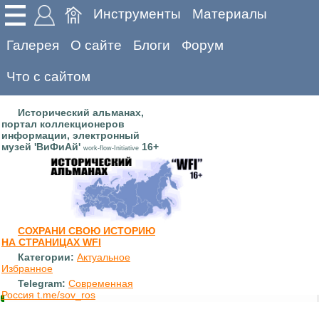
Инструменты
Материалы
Галерея
О сайте
Блоги
Форум
Что с сайтом
Исторический альманах,
портал коллекционеров
информации, электронный
музей 'ВиФиАй'
16+
work-flow-Initiative
СОХРАНИ СВОЮ ИСТОРИЮ
НА СТРАНИЦАХ WFI
Категории:
Актуальное
Избранное
Telegram:
Современная
Россия t.me/sov_ros