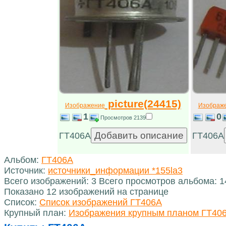
picture(24415)
Изображение
Изображ
1
0
Просмотров 2139
ГТ406А
ГТ406А
Альбом:
ГТ406А
Источник:
источники_информации *155la3
Всего изображений: 3 Всего просмотров альбома: 
Показано 12 изображений на странице
Список:
Список изображений ГТ406А
Крупный план:
Изображения крупным планом ГТ40