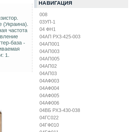
НАВИГАЦИЯ
008
зистор.
03УП-1
 (Украина).
04 ФН1
ная частота
ивление
04АП РХ3-425-003
тер-база -
04АП001
еиваемая
04АП003
: 1.
04АП005
04АП02
04АП03
04АФ003
04АФ004
04АФ005
04АФ006
04ВБ РХ3-430-038
04ГС022
04ГФ010