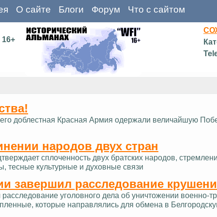
ея
О сайте
Блоги
Форум
Что с сайтом
СО
16+
Кат
Tel
ства!
д и его доблестная Красная Армия одержали величайшую Поб
инении народов двух стран
дтверждает сплоченность двух братских народов, стремлен
ы, тесные культурные и духовные связи
ии завершил расследование крушени
расследование уголовного дела об уничтожении военно-тра
опленные, которые направлялись для обмена в Белгородску