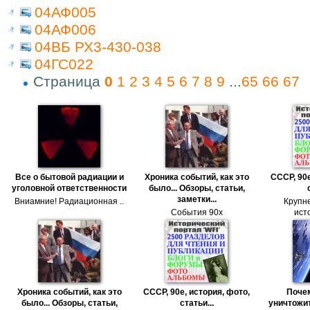
04АФ005
04АФ006
04ВБ РХ3-430-038
04ГС022
Страница
0
1
2
3
4
5
6
7
8
9
...
65
66
67
Все о бытовой радиации и
Хроника событий, как это
СССР, 90е
уголовной ответственности
было... Обзоры, статьи,
заметки...
Вниамние! Радиационная ..
Крупн
События 90х
исто
Хроника событий, как это
СССР, 90е, история, фото,
Поче
было... Обзоры, статьи,
статьи...
уничтожит