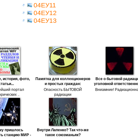
04ЕУ11
04ЕУ12
04ЕУ13
, история, фото,
Памятка для коллекционеров
Все о бытовой радиаци
статьи...
и простых граждан:
уголовной ответственн
ейший портал
Опасность БЫТОВОЙ
Вниамние! Радиационна
рических ..
радиации
му пришлось
Внутри Лапенко? Так что-же
ь станцию МИР -
такое союзманьяк?