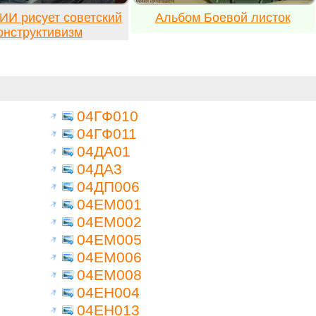
ИИ рисует советский
Альбом Боевой листок
онструктивизм
04ГФ010
04ГФ011
04ДА01
04ДА3
04ДП006
04ЕМ001
04ЕМ002
04ЕМ005
04ЕМ006
04ЕМ008
04ЕН004
04ЕН013