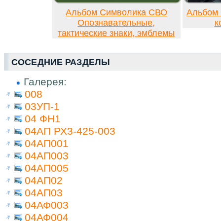
Альбом Символика СВО
Альбом 
Опознавательные,
к
тактические знаки, эмблемы
СОСЕДНИЕ РАЗДЕЛЫ
Галерея:
008
03УП-1
04 ФН1
04АП РХ3-425-003
04АП001
04АП003
04АП005
04АП02
04АП03
04АФ003
04АФ004