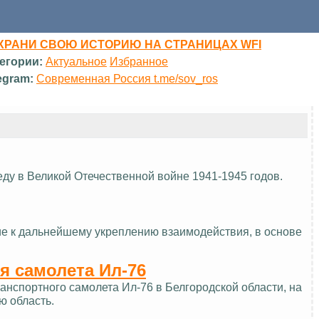
ХРАНИ СВОЮ ИСТОРИЮ НА СТРАНИЦАХ WFI
егории:
Актуальное
Избранное
egram:
Современная Россия t.me/sov_ros
еду в Великой Отечественной войне 1941-1945 годов.
ие к дальнейшему укреплению взаимодействия, в основе
я самолета Ил-76
нспортного самолета Ил-76 в Белгородской области, на
ю область.