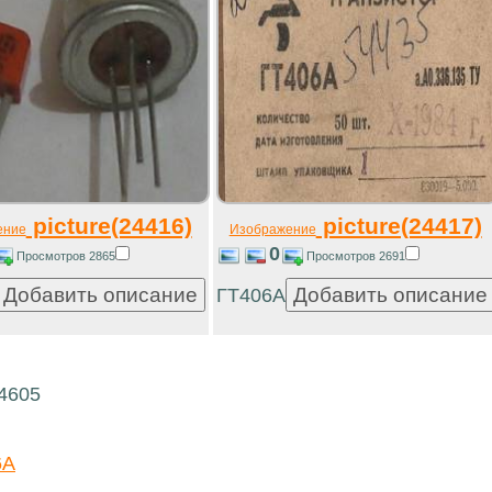
picture(24416)
picture(24417)
ение
Изображение
0
Просмотров 2865
Просмотров 2691
ГТ406А
14605
6А