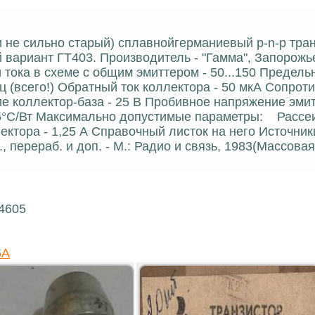
 и не сильно старый) сплавнойгерманиевый p-n-p тран
вариант ГТ403. Производитель - "Гамма", Запорожье
ока в схеме с общим эмиттером - 50...150 Предель
ц (всего!) Обратный ток коллектора - 50 мкА Сопрот
 коллектор-база - 25 В Пробивное напряжение эмит
 15°С/Вт Максимально допустимые параметры: Расс
ктора - 1,25 А Справочный листок на него Источники
 перераб. и доп. - М.: Радио и связь, 1983(Массовая
14605
6А