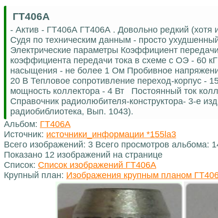
ГТ406А
- Актив - ГТ406А ГТ406А . Довольно редкий (хотя
Судя по техническим данным - просто ухудшенный 
Электрические параметры Коэффициент передачи т
коэффициента передачи тока в схеме с ОЭ - 60 кГ
насыщения - не более 1 Ом Пробивное напряжение
20 В Тепловое сопротивление переход-корпус -
мощность коллектора - 4 Вт Постоянный ток колле
Справочник радиолюбителя-конструктора- 3-е изд.,
радиобиблиотека, Вып. 1043).
Альбом:
ГТ406А
Источник:
источники_информации *155la3
Всего изображений: 3 Всего просмотров альбома: 
Показано 12 изображений на странице
Список:
Список изображений ГТ406А
Крупный план:
Изображения крупным планом ГТ40