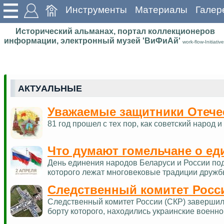
Инструменты
Материалы
Галер
Исторический альманах, портал коллекционеров
информации, электронный музей 'ВиФиАй'
work-flow-Initiative
АКТУАЛЬНЫЕ
Уважаемые защитники Отече
81 год прошел с тех пор, как советский наро
Что думают гомельчане о ед
День единения народов Беларуси и России по
которого лежат многовековые традиции дружб
Следственный комитет Росс
Следственный комитет России (СКР) завершил 
борту которого, находились украинские военн