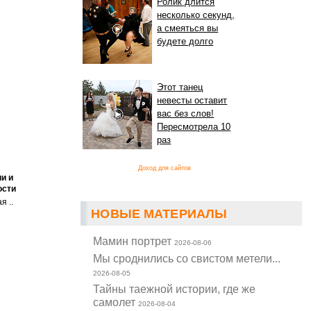
Ролик длится
несколько секунд,
а смеяться вы
будете долго
Этот танец
невесты оставит
вас без слов!
Пересмотрела 10
раз
Доход для сайтов
и и
ости
я ..
НОВЫЕ МАТЕРИАЛЫ
Мамин портрет
2026-08-06
Мы сроднились со свистом метели...
2026-08-05
Тайны таежной истории, где же
самолет
2026-08-04