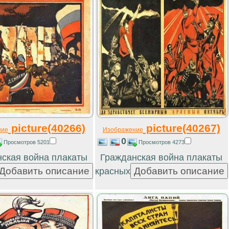
picture(40266)
picture(40267)
ние
Изображение
0
Просмотров 5201
Просмотров 4273
ская война плакаты
Гражданская война плакаты
красных