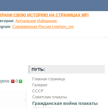
ХРАНИ СВОЮ ИСТОРИЮ НА СТРАНИЦАХ WFI
егории:
Актуальное
Избранное
egram:
Современная Россия t.me/sov_ros
ПУТЬ:
Главная страница
дела:
0
Галерея
СССР
Советские плакаты
Гражданская война плакаты