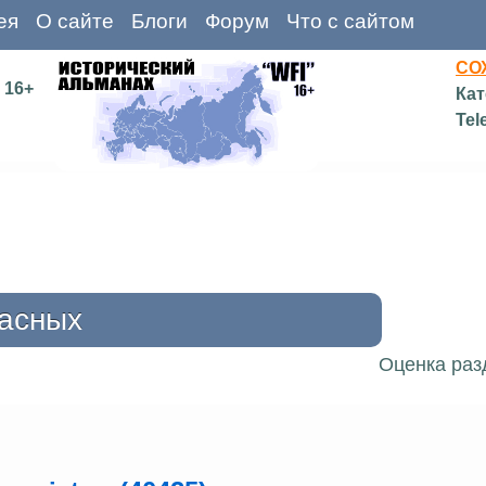
ея
О сайте
Блоги
Форум
Что с сайтом
СО
16+
Кат
Tel
расных
Оценка раз