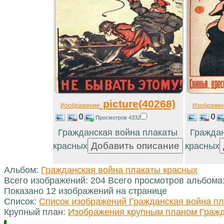
picture(40268)
Изображение
Изображе
0
0
Просмотров 4332
Гражданская война плакаты
Граждан
красных
красных
Альбом:
Гражданская война плакаты красных
Всего изображений: 204 Всего просмотров альбома
Показано 12 изображений на странице
Список:
Список изображений Гражданская война пл
Крупный план:
Изображения крупным планом Гражд