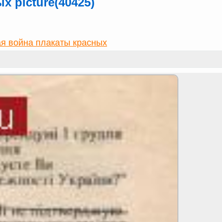
 picture(40425)
я война плакаты красных