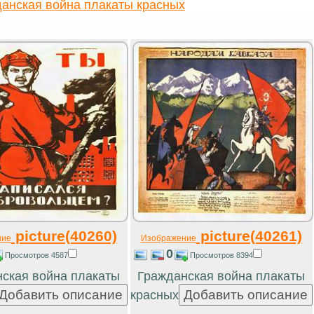
анская война плакаты красных
picture(40260)
picture(40261)
ние
Изображение
0
Просмотров 4587
Просмотров 8394
ская война плакаты
Гражданская война плакаты
красных