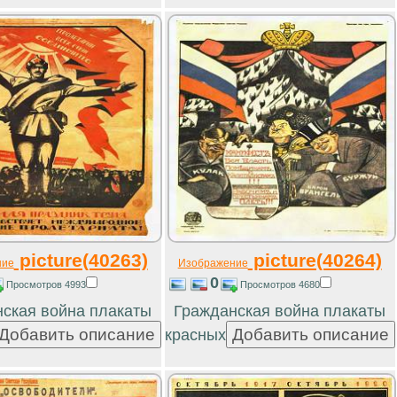
picture(40263)
picture(40264)
ние
Изображение
0
Просмотров 4993
Просмотров 4680
ская война плакаты
Гражданская война плакаты
красных