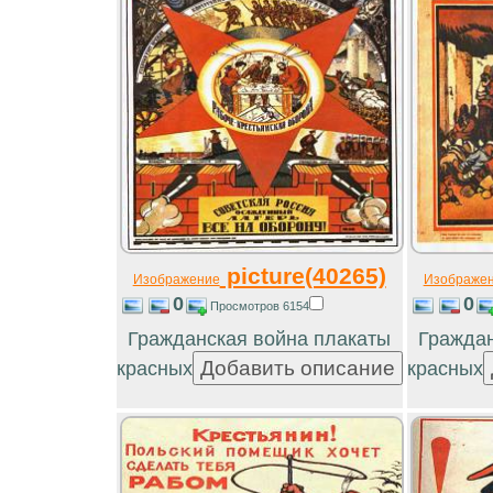
picture(40265)
Изображение
Изображе
0
0
Просмотров 6154
Гражданская война плакаты
Граждан
красных
красных