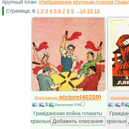
Крупный план:
Изображения крупным планом Гражд
Страница:
0
1
2
3
4
5
6
7
8
9
...
14
15
16
picture(40259)
Изображение
Изображе
1
0
Просмотров 3785
Гражданская война плакаты
Граждан
красных
красных