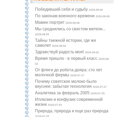
Победивший себя и судьбу
2026-08-06
По законам военного времени
2026-08-06
Мамин портрет
2026-08-06
Мы сроднились со свистом метели...
2026-08-05
Тайны таежной истории, где же
самолет
2026-08-04
Здравствуй радость моя!
2026-08-02
Время пришло - в первый класс
2026-08-
02
От фляги до робота-дояра: сто лет
молочной фермы
2026-07-27
Почему советское молоко было
вкуснее: забытая технология
2026-07-27
Аналитика за февраль 2005
2026-07-25
Иллюзии и конфузии современной
жизни
2026-07-25
Природа, природа и еще раз природа
2026-07-25