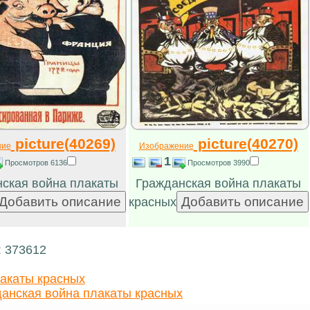
picture(40269)
picture(40270)
ние
Изображение
1
Просмотров 6136
Просмотров 3990
ская война плакаты
Гражданская война плакаты
красных
: 373612
акаты красных
анская война плакаты красных