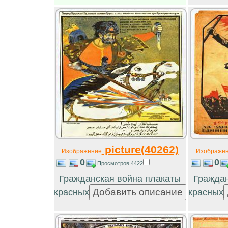
picture(40262)
Изображение
Изображе
0
0
Просмотров 4422
Гражданская война плакаты
Граждан
красных
красных