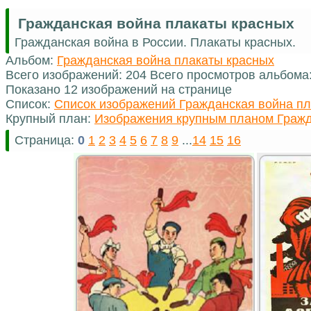
Гражданская война плакаты красных
Гражданская война в России. Плакаты красных.
Альбом:
Гражданская война плакаты красных
Всего изображений: 204 Всего просмотров альбома
Показано 12 изображений на странице
Список:
Список изображений Гражданская война пл
Крупный план:
Изображения крупным планом Гражд
Страница:
0
1
2
3
4
5
6
7
8
9
...
14
15
16