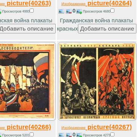
picture(40263)
picture(40264)
ние
Изображение
0
Просмотров 4993
Просмотров 4680
ская война плакаты
Гражданская война плакаты
красных
picture(40266)
picture(40267)
ние
Изображение
0
Просмотров 5201
Просмотров 4273