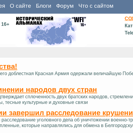
ея
О сайте
Блоги
Форум
Что с сайтом
СО
16+
Кат
Tel
ства!
д и его доблестная Красная Армия одержали величайшую Поб
инении народов двух стран
дтверждает сплоченность двух братских народов, стремлен
ы, тесные культурные и духовные связи
ии завершил расследование крушени
расследование уголовного дела об уничтожении военно-тра
опленные, которые направлялись для обмена в Белгородску