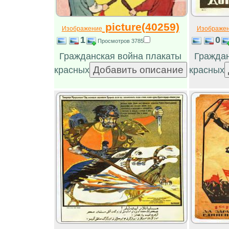
picture(40259)
Изображение
Изображе
1
0
Просмотров 3785
Гражданская война плакаты
Граждан
красных
красных