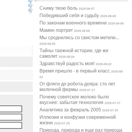
Cниму твою боль
2026-08-07
Победивший себя и судьбу
2026-08-06
По законам военного времени
2026-08-06
Мамин портрет
2026-08-06
Мы сроднились со свистом метели...
2026-08-05
Тайны таежной истории, где же
самолет
2026-08-04
Здравствуй радость моя!
2026-08-02
Время пришло - в первый класс
2026-08-
02
От фляги до робота-дояра: сто лет
молочной фермы
2026-07-27
Почему советское молоко было
вкуснее: забытая технология
2026-07-27
Аналитика за февраль 2005
2026-07-25
Иллюзии и конфузии современной
жизни
2026-07-25
Природа, природа и еще раз природа