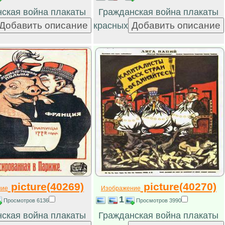
ская война плакаты
Гражданская война плакаты
красных
picture(40269)
picture(40270)
ние
Изображение
1
Просмотров 6136
Просмотров 3990
ская война плакаты
Гражданская война плакаты