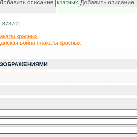
красных
: 373701
акаты красных
анская война плакаты красных
ИЗОБРАЖЕНИЯМИ