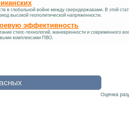
риканских
ств в глобальной войне между сверхдержавами. В этой ст
ериод высокой геополитической напряженности.
боевую эффективность
тание стелс-технологий, маневренности и современного в
овыми комплексами ПВО.
расных
Оценка раз