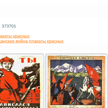
: 373701
акаты красных
анская война плакаты красных