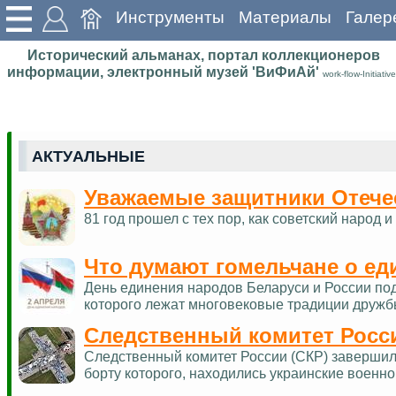
Инструменты
Материалы
Галер
Исторический альманах, портал коллекционеров
информации, электронный музей 'ВиФиАй'
work-flow-Initiative
АКТУАЛЬНЫЕ
Уважаемые защитники Отече
81 год прошел с тех пор, как советский наро
Что думают гомельчане о ед
День единения народов Беларуси и России по
которого лежат многовековые традиции дружб
Следственный комитет Росс
Следственный комитет России (СКР) завершил 
борту которого, находились украинские военн