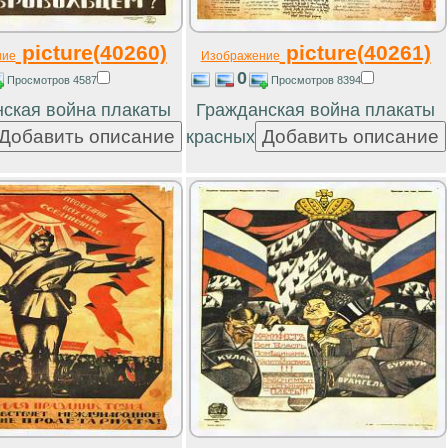
picture(40260)
picture(40261)
ние
Изображение
0
Просмотров 4587
Просмотров 8394
ская война плакаты
Гражданская война плакаты
красных