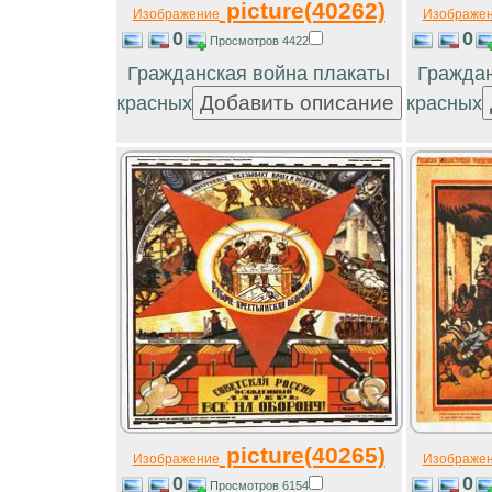
picture(40262)
Изображение
Изображе
0
0
Просмотров 4422
Гражданская война плакаты
Граждан
красных
красных
picture(40265)
Изображение
Изображе
0
0
Просмотров 6154