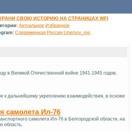
ХРАНИ СВОЮ ИСТОРИЮ НА СТРАНИЦАХ WFI
егории:
Актуальное
Избранное
egram:
Современная Россия t.me/sov_ros
еду в Великой Отечественной войне 1941-1945 годов.
ие к дальнейшему укреплению взаимодействия, в основе
я самолета Ил-76
нспортного самолета Ил-76 в Белгородской области, на
ю область.