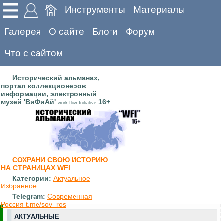
Инструменты
Материалы
Галерея
О сайте
Блоги
Форум
Что с сайтом
Исторический альманах,
портал коллекционеров
информации, электронный
музей 'ВиФиАй'
16+
work-flow-Initiative
СОХРАНИ СВОЮ ИСТОРИЮ
НА СТРАНИЦАХ WFI
Категории:
Актуальное
Избранное
Telegram:
Современная
Россия t.me/sov_ros
АКТУАЛЬНЫЕ