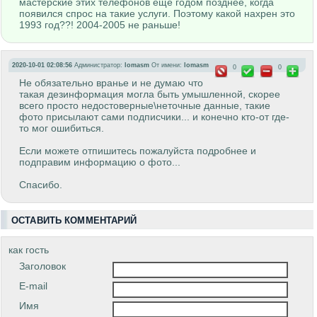
мастерские этих телефонов ещё годом позднее, когда
появился спрос на такие услуги. Поэтому какой нахрен это
1993 год??! 2004-2005 не раньше!
2020-10-01 02:08:56
Администратор:
lomasm
От имени:
lomasm
0
0
Не обязательно вранье и не думаю что
такая дезинформация могла быть умышленной, скорее
всего просто недостоверные\неточные данные, такие
фото присылают сами подписчики... и конечно кто-от где-
то мог ошибиться.
Если можете отпишитесь пожалуйста подробнее и
подправим информацию о фото...
Спасибо.
ОСТАВИТЬ КОММЕНТАРИЙ
как гость
Заголовок
E-mail
Имя