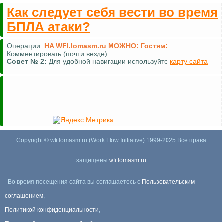
Как следует себя вести во время
БПЛА атаки?
Операции:
НА WFI.lomasm.ru МОЖНО:
Гостям:
Комментировать (почти везде)
Совет №
2:
Для удобной навигации используйте
карту сайта
Copyright © wfi.lomasm.ru (Work Flow Initiative) 1999-2025 Все права
защищены
wfi.lomasm.ru
Во время посещения сайта вы соглашаетесь с
Пользовательским
соглашением
,
Политикой конфиденциальности
,