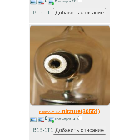
0
Просмотров 2311
В1В-1Т1
picture(30551)
Изображение
0
Просмотров 2413
В1В-1Т1