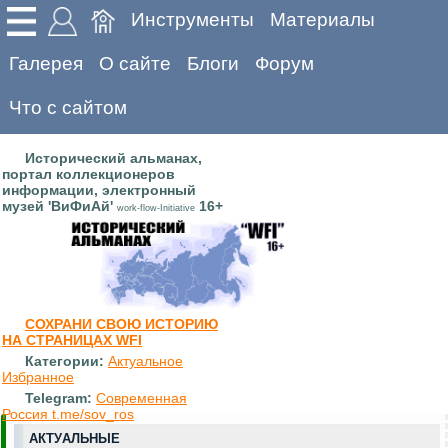
Инструменты
Материалы
Галерея
О сайте
Блоги
Форум
Что с сайтом
Исторический альманах,
портал коллекционеров
информации, электронный
музей 'ВиФиАй'
16+
work-flow-Initiative
СОХРАНИ СВОЮ ИСТОРИЮ
НА СТРАНИЦАХ WFI
Категории:
Актуальное
Избранное
Telegram:
Современная
Россия t.me/sov_ros
АКТУАЛЬНЫЕ