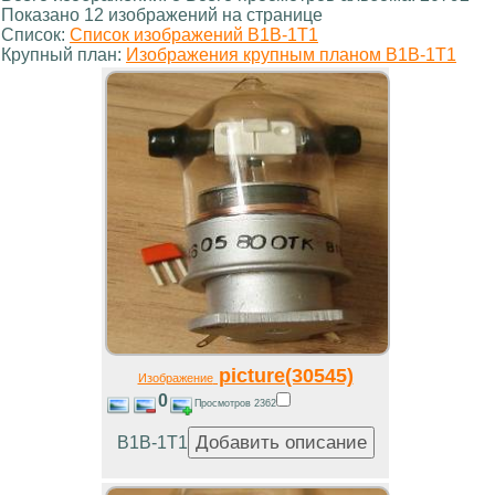
Показано 12 изображений на странице
Список:
Список изображений В1В-1Т1
Крупный план:
Изображения крупным планом В1В-1Т1
picture(30545)
Изображение
0
Просмотров 2362
В1В-1Т1