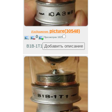
picture(30548)
Изображение
0
Просмотров 1625
В1В-1Т1