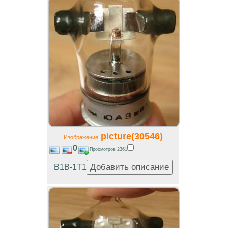
picture(30546)
Изображение
0
Просмотров 2361
В1В-1Т1