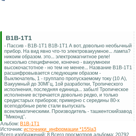
В1В-1Т1
- Пассив - В1В-1Т1 В1В-1Т1 А вот, довольно необычный
прибор. На вид явно что-то электровакуумное... лампа?
никоим образом. это... электромагнитное реле!
несколько специфичное, конечно - вакуумноеи
высокочастотное - но тем не менее... Название В1В-1Т1
расшифровывается следующим образом -
Выключатель, 1 - группапо пропускаемому току (10 А),
Вакуумный до 30МГц, 1ой разработки, Тропического
исполнения, последняя единица... забыл! Тропическое
исполнение встречается довольно редко, и только
средистарых приборов; примерно с середины 80-х
всеподобные реле стали выпускать
всеклиматическими. Производитель - ташкентскийзавод
"Миконд".
Альбом:
В1В-1Т1
Источник:
источники_информации *155la3
Всего изображений: 8 Всего просмотров альбома: 20792