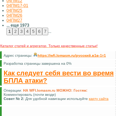
04ПМ12
04ПМ17-01
04ПМ25
04ПМ26
04ПМ27
... еще 1973
...
Каталог статей и агрегатор. Только качественные статьи!
Адрес страницы:
https://wfi.lomasm.ru/русский.в1в-1т1
Разработка страницы завершена на 0%
Как следует себя вести во время
БПЛА атаки?
Операции:
НА WFI.lomasm.ru МОЖНО:
Гостям:
Комментировать (почти везде)
Совет №
2:
Для удобной навигации используйте
карту сайта