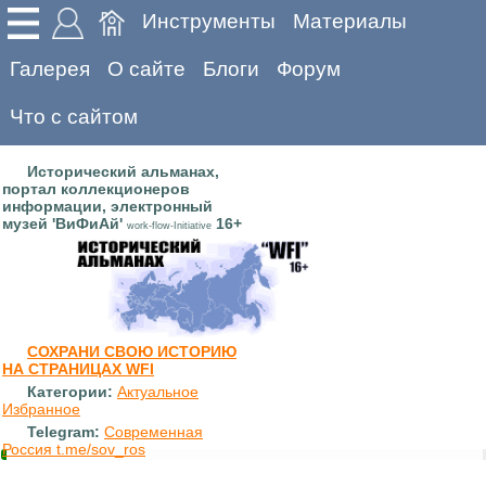
Инструменты
Материалы
Галерея
О сайте
Блоги
Форум
Что с сайтом
Исторический альманах,
портал коллекционеров
информации, электронный
музей 'ВиФиАй'
16+
work-flow-Initiative
СОХРАНИ СВОЮ ИСТОРИЮ
НА СТРАНИЦАХ WFI
Категории:
Актуальное
Избранное
Telegram:
Современная
Россия t.me/sov_ros