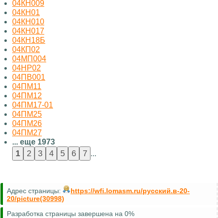
04КН009
04КН01
04КН010
04КН017
04КН18Б
04КП02
04МП004
04НР02
04ПВ001
04ПМ11
04ПМ12
04ПМ17-01
04ПМ25
04ПМ26
04ПМ27
... еще 1973
...
Адрес страницы:
https://wfi.lomasm.ru/русский.в-20-
20/picture(30998)
Разработка страницы завершена на 0%