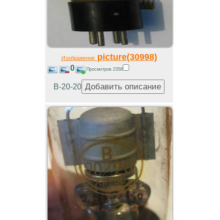
picture(30998)
Изображение
0
Просмотров 2358
В-20-20