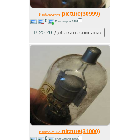
picture(30999)
Изображение
0
Просмотров 2464
В-20-20
picture(31000)
Изображение
0
Просмотров 1885