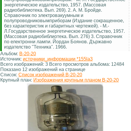
энергетическое издательство, 1957. (Массовая
радиобиблиотека. Вып. 269). 2. А. М. Бройде.
Справочник по электровакуумным и
полупроводниковымприборам (Издание сокращенное,
без характеристик и габаритных чертежей). - М.-
Л.Государственное энергетическое издательство, 1957.
(Массовая радиобиблиотека. Вып. 276) 3. Справочник
по електронни лампи. Йордан Боянов. Държавно
издателство "Техника". 1966.
Альбом:
В-20-20
Источник:
источники_информации *155la3
Всего изображений: 3 Всего просмотров альбома: 12484
Показано 12 изображений на странице
Список:
Список изображений В-20-20
Крупный план:
Изображения крупным планом В-20-20