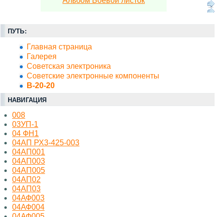
Альбом Боевой листок
ПУТЬ:
Главная страница
Галерея
Советская электроника
Советские электронные компоненты
В-20-20
НАВИГАЦИЯ
008
03УП-1
04 ФН1
04АП РХ3-425-003
04АП001
04АП003
04АП005
04АП02
04АП03
04АФ003
04АФ004
04АФ005