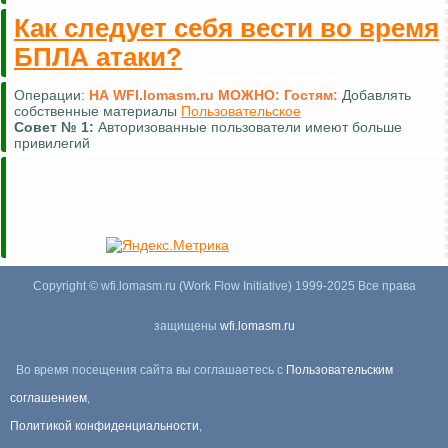
Как следует себя вести во время
БПЛА атаки?
Операции:
НА WFI.lomasm.ru МОЖНО:
Гостям:
Добавлять
собственные материалы
Пользовательское
Совет №
1:
Авторизованные пользователи имеют больше
привилегий
Copyright © wfi.lomasm.ru (Work Flow Initiative) 1999-2025 Все права
защищены
wfi.lomasm.ru
Во время посещения сайта вы соглашаетесь с
Пользовательским
соглашением
,
Политикой конфиденциальности
,