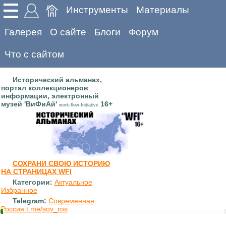
Инструменты
Материалы
Галерея
О сайте
Блоги
Форум
Что с сайтом
Исторический альманах,
портал коллекционеров
информации, электронный
музей 'ВиФиАй'
16+
work-flow-Initiative
СОХРАНИ СВОЮ ИСТОРИЮ
НА СТРАНИЦАХ WFI
Категории:
Актуальное
Избранное
Telegram:
Современная
Россия t.me/sov_ros