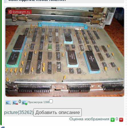
0
Просмотров 1398
picture(35262)
Оценка изображения
0