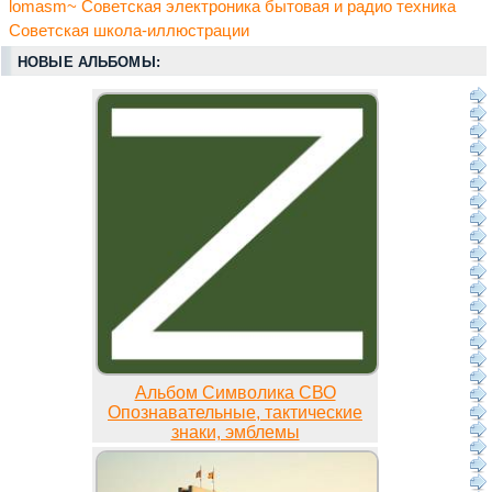
lomasm~ Советская электроника бытовая и радио техника
Советская школа-иллюстрации
НОВЫЕ АЛЬБОМЫ:
Альбом Символика СВО
Опознавательные, тактические
знаки, эмблемы