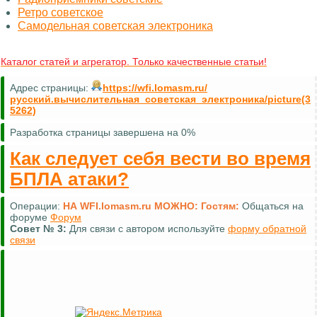
Ретро советское
Самодельная советская электроника
Каталог статей и агрегатор. Только качественные статьи!
Адрес страницы:
https://wfi.lomasm.ru/
русский.вычислительная_советская_электроника/picture(3
5262)
Разработка страницы завершена на 0%
Как следует себя вести во время
БПЛА атаки?
Операции:
НА WFI.lomasm.ru МОЖНО:
Гостям:
Общаться на
форуме
Форум
Совет №
3:
Для связи с автором используйте
форму обратной
связи