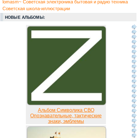
lomasm~ Советская электроника бытовая и радио техника
Советская школа-иллюстрации
НОВЫЕ АЛЬБОМЫ:
Альбом Символика СВО
Опознавательные, тактические
знаки, эмблемы