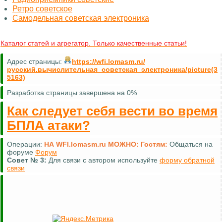
Ретро советское
Самодельная советская электроника
Каталог статей и агрегатор. Только качественные статьи!
Адрес страницы:
https://wfi.lomasm.ru/
русский.вычислительная_советская_электроника/picture(3
5163)
Разработка страницы завершена на 0%
Как следует себя вести во время
БПЛА атаки?
Операции:
НА WFI.lomasm.ru МОЖНО:
Гостям:
Общаться на
форуме
Форум
Совет №
3:
Для связи с автором используйте
форму обратной
связи