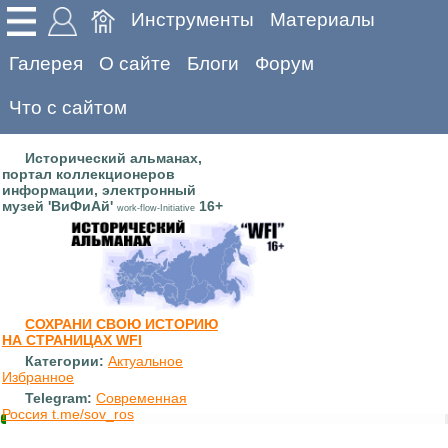
Инструменты
Материалы
Галерея
О сайте
Блоги
Форум
Что с сайтом
Исторический альманах,
портал коллекционеров
информации, электронный
музей 'ВиФиАй'
16+
work-flow-Initiative
СОХРАНИ СВОЮ ИСТОРИЮ
НА СТРАНИЦАХ WFI
Категории:
Актуальное
Избранное
Telegram:
Современная
Россия t.me/sov_ros