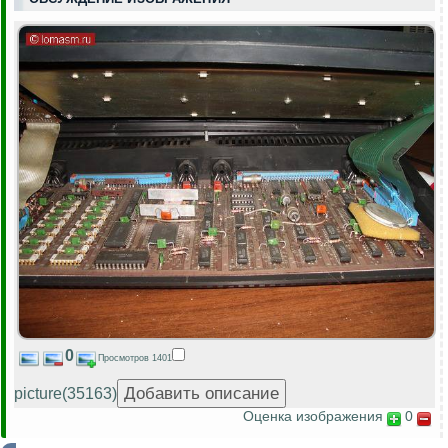
0
Просмотров 1401
picture(35163)
Оценка изображения
0