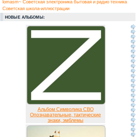
lomasm~ Советская электроника бытовая и радио техника
Советская школа-иллюстрации
НОВЫЕ АЛЬБОМЫ:
Альбом Символика СВО
Опознавательные, тактические
знаки, эмблемы