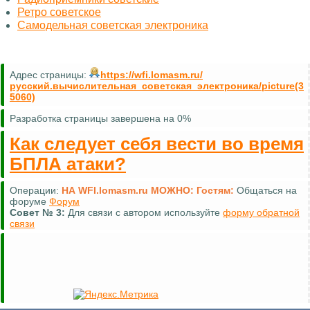
Ретро советское
Самодельная советская электроника
Адрес страницы:
https://wfi.lomasm.ru/
русский.вычислительная_советская_электроника/picture(3
5060)
Разработка страницы завершена на 0%
Как следует себя вести во время
БПЛА атаки?
Операции:
НА WFI.lomasm.ru МОЖНО:
Гостям:
Общаться на
форуме
Форум
Совет №
3:
Для связи с автором используйте
форму обратной
связи