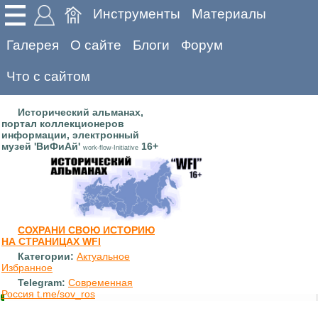
Инструменты
Материалы
Галерея
О сайте
Блоги
Форум
Что с сайтом
Исторический альманах,
портал коллекционеров
информации, электронный
музей 'ВиФиАй'
16+
work-flow-Initiative
СОХРАНИ СВОЮ ИСТОРИЮ
НА СТРАНИЦАХ WFI
Категории:
Актуальное
Избранное
Telegram:
Современная
Россия t.me/sov_ros