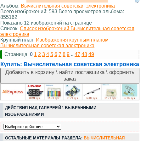
Альбом:
Вычислительная советская электроника
Всего изображений: 593 Всего просмотров альбома:
855162
Показано 12 изображений на странице
Список:
Список изображений Вычислительная советская
электроника
Крупный план:
Изображения крупным планом
Вычислительная советская электроника
Страница:
0
1
2
3
4
5
6
7
8
9
...
47
48
49
Купить:
Вычислительная советская электроника
ДЕЙСТВИЯ НАД ГАЛЕРЕЕЙ \ ВЫБРАННЫМИ
ИЗОБРАЖЕНИЯМИ
ОСТАЛЬНЫЕ МАТЕРИАЛЫ РАЗДЕЛА:
ВЫЧИСЛИТЕЛЬНАЯ