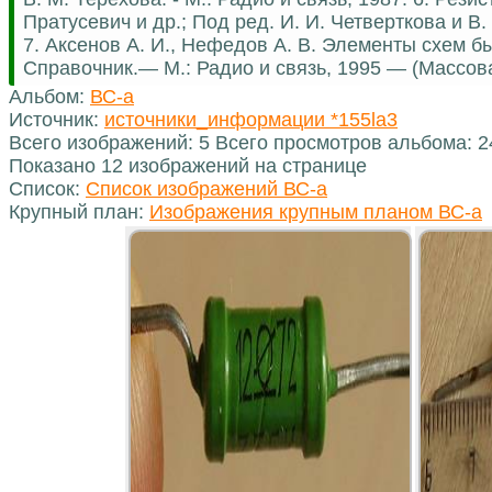
Пратусевич и др.; Под ред. И. И. Четверткова и В. 
7. Аксенов А. И., Нефедов А. В. Элементы схем 
Справочник.— М.: Радио и связь, 1995 — (Массов
Альбом:
ВС-а
Источник:
источники_информации *155la3
Всего изображений: 5 Всего просмотров альбома: 
Показано 12 изображений на странице
Список:
Список изображений ВС-а
Крупный план:
Изображения крупным планом ВС-а