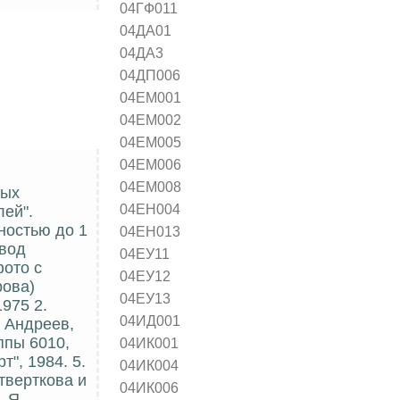
04ГФ011
04ДА01
04ДА3
04ДП006
04ЕМ001
04ЕМ002
04ЕМ005
04ЕМ006
04ЕМ008
ных
04ЕН004
лей".
ностью до 1
04ЕН013
авод
04ЕУ11
фото с
04ЕУ12
рова)
04ЕУ13
1975 2.
04ИД001
. Андреев,
уппы 6010,
04ИК001
", 1984. 5.
04ИК004
етверткова и
04ИК006
. Я.