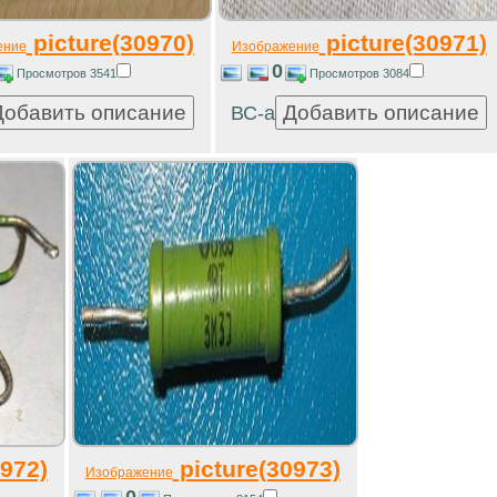
picture(30970)
picture(30971)
ение
Изображение
0
Просмотров 3541
Просмотров 3084
ВС-а
972)
picture(30973)
Изображение
0