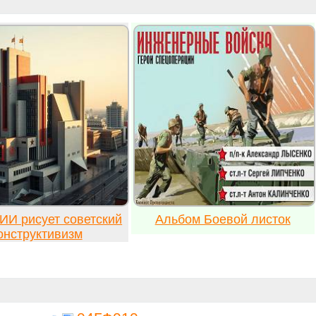
ИИ рисует советский
Альбом Боевой листок
онструктивизм