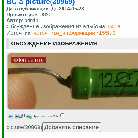
ВС-а picture(30969)
Дата публикации:
До
2014-05-28
Просмотров:
3820
Автор:
admin
Обсуждение изображения из альбома:
ВС-а
Источник:
источники_информации *155la3
ОБСУЖДЕНИЕ ИЗОБРАЖЕНИЯ
0
Просмотров 3820
picture(30969)