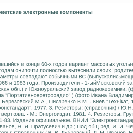
оветские электронные компоненты
вившийся в конце 60-х годов вариант массовых уголь
 годам онипочти полностью вытеснили своих "родите
араметры совпадают собычными ВС (выпускалисьмощ
968 и 1983 года. Производители - 1-ыйМосковский з
ьская обл.) и Южноуральский завод радиокерамики. (
ма "Портативноеретрорадио" ) (фото Ивана Владими
Березовский М.А., Писаренко В.М. - Киев "Технiка", 
нстандарт", 1977. 3. Резисторы: (справочник) / Ю.Н
тверткова. - М.: Энергоиздат, 1981. 4. Резисторы. Гр
1-83. Издание официальное. ВНИИ "Электронстандарт
ванов, Н. Я. Пратусевич и др.; Под общ ред. И. И. Ч
сторы: Справочник / В. В. Дубровский, Д. М. Иванов, Н