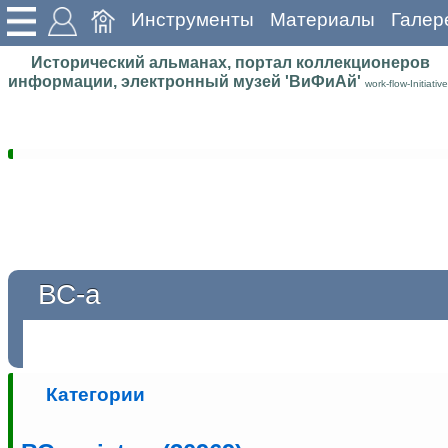
Инструменты
Материалы
Галер
Исторический альманах, портал коллекционеров
информации, электронный музей 'ВиФиАй'
work-flow-Initiative
ВС-а
Категории