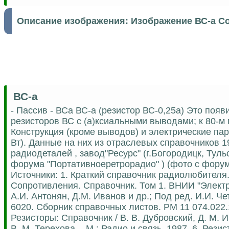
Описание изображения:
Изображение ВС-а С
ВС-а
- Пассив - ВСа ВС-а (резистор ВС-0,25а) Это поя
резисторов ВС с (а)ксиальными выводами; к 80-м
Конструкция (кроме выводов) и электрические п
Вт). Данные на них из отраслевых справочников 1
радиодеталей , завод"Ресурс" (г.Богородицк, Тул
форума "Портативноеретрорадио" ) (фото с фору
Источники: 1. Краткий справочник радиолюбителя. 
Сопротивления. Справочник. Том 1. ВНИИ "Электро
А.И. Антонян, Д.М. Иванов и др.; Под ред. И.И. Че
6020. Сборник справочных листов. РМ 11 074.022.
Резисторы: Справочник / В. В. Дубровский, Д. М. И
В. М. Терехова. - М.: Радио и связь, 1987. 6. Рези