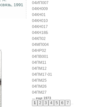
04ИП007
 связь, 1991
04КН009
04КН01
04КН010
04КН017
04КН18Б
04КП02
04МП004
04НР02
04ПВ001
04ПМ11
04ПМ12
04ПМ17-01
04ПМ25
04ПМ26
04ПМ27
... еще 1973
...