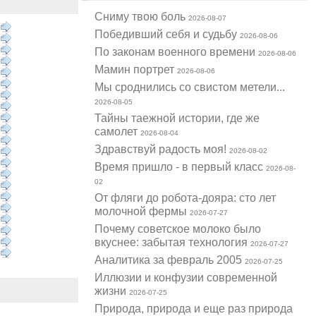
Cниму твою боль
2026-08-07
Победивший себя и судьбу
2026-08-06
По законам военного времени
2026-08-06
Мамин портрет
2026-08-06
Мы сроднились со свистом метели...
2026-08-05
Тайны таежной истории, где же
самолет
2026-08-04
Здравствуй радость моя!
2026-08-02
Время пришло - в первый класс
2026-08-
02
От фляги до робота-дояра: сто лет
молочной фермы
2026-07-27
Почему советское молоко было
вкуснее: забытая технология
2026-07-27
Аналитика за февраль 2005
2026-07-25
Иллюзии и конфузии современной
жизни
2026-07-25
Природа, природа и еще раз природа