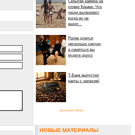
Скрытая камера на
пляже Крыма: Что
люди вытворяют,
когда их не
видят...
Ролик длится
несколько секунд,
а смеяться вы
будете долго
Т-Банк выпустил
карты с запахом!
Доход для сайтов
НОВЫЕ МАТЕРИАЛЫ