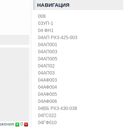
НАВИГАЦИЯ
008
03УП-1
04 ФН1
04АП РХ3-425-003
04АП001
04АП003
04АП005
04АП02
04АП03
04АФ003
04АФ004
04АФ005
04АФ006
04ВБ РХ3-430-038
04ГС022
04ГФ010
ажения
0