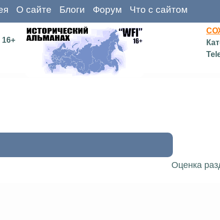
ея
О сайте
Блоги
Форум
Что с сайтом
СО
16+
Кат
Tel
Оценка раз