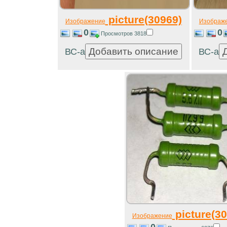
picture(30969)
Изображение
Изображ
0
0
Просмотров 3818
ВС-а
ВС-а
picture(30
Изображение
0