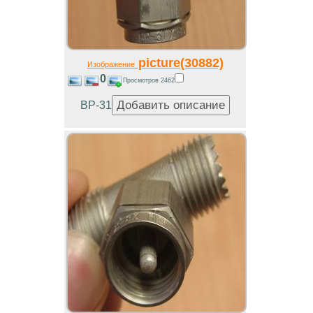
picture(30882)
Изображение
0
Просмотров 2462
ВР-31