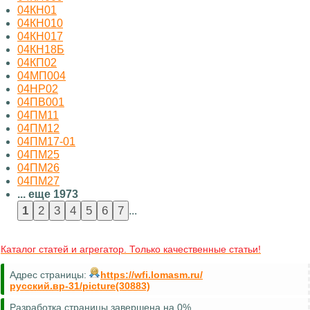
04КН01
04КН010
04КН017
04КН18Б
04КП02
04МП004
04НР02
04ПВ001
04ПМ11
04ПМ12
04ПМ17-01
04ПМ25
04ПМ26
04ПМ27
... еще 1973
...
Каталог статей и агрегатор. Только качественные статьи!
Адрес страницы:
https://wfi.lomasm.ru/
русский.вр-31/picture(30883)
Разработка страницы завершена на 0%