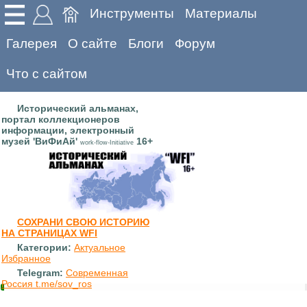
Инструменты
Материалы
Галерея
О сайте
Блоги
Форум
Что с сайтом
Исторический альманах,
портал коллекционеров
информации, электронный
музей 'ВиФиАй'
16+
work-flow-Initiative
СОХРАНИ СВОЮ ИСТОРИЮ
НА СТРАНИЦАХ WFI
Категории:
Актуальное
Избранное
Telegram:
Современная
Россия t.me/sov_ros