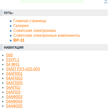
ПУТЬ:
Главная страница
Галерея
Советская электроника
Советские электронные компоненты
ВР-31
НАВИГАЦИЯ
008
03УП-1
04 ФН1
04АП РХ3-425-003
04АП001
04АП003
04АП005
04АП02
04АП03
04АФ003
04АФ004
04АФ005