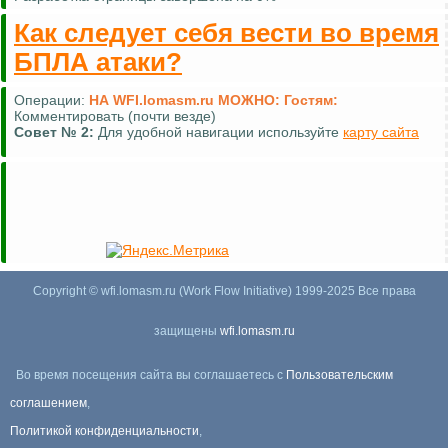
Как следует себя вести во время
БПЛА атаки?
Операции:
НА WFI.lomasm.ru МОЖНО:
Гостям:
Комментировать (почти везде)
Совет №
2:
Для удобной навигации используйте
карту сайта
Copyright © wfi.lomasm.ru (Work Flow Initiative) 1999-2025 Все права
защищены
wfi.lomasm.ru
Во время посещения сайта вы соглашаетесь с
Пользовательским
соглашением
,
Политикой конфиденциальности
,