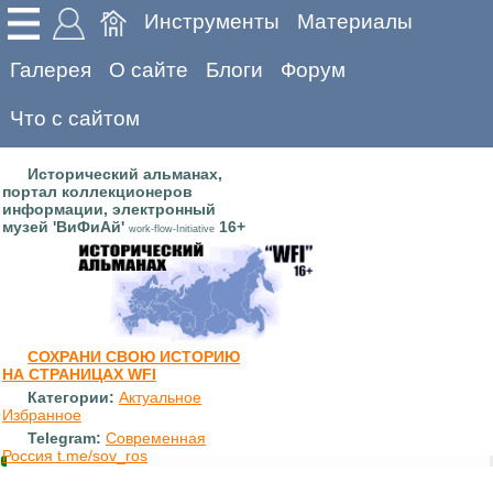
Инструменты
Материалы
Галерея
О сайте
Блоги
Форум
Что с сайтом
Исторический альманах,
портал коллекционеров
информации, электронный
музей 'ВиФиАй'
16+
work-flow-Initiative
СОХРАНИ СВОЮ ИСТОРИЮ
НА СТРАНИЦАХ WFI
Категории:
Актуальное
Избранное
Telegram:
Современная
Россия t.me/sov_ros