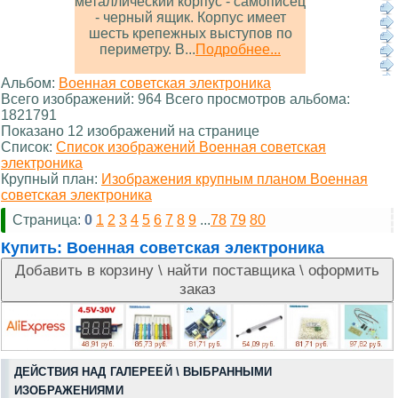
металлический корпус - самописец
- черный ящик. Корпус имеет
шесть крепежных выступов по
периметру. В...
Подробнее...
Альбом:
Военная советская электроника
Всего изображений: 964 Всего просмотров альбома:
1821791
Показано 12 изображений на странице
Список:
Список изображений Военная советская
электроника
Крупный план:
Изображения крупным планом Военная
советская электроника
Страница:
0
1
2
3
4
5
6
7
8
9
...
78
79
80
Купить:
Военная советская электроника
ДЕЙСТВИЯ НАД ГАЛЕРЕЕЙ \ ВЫБРАННЫМИ
ИЗОБРАЖЕНИЯМИ