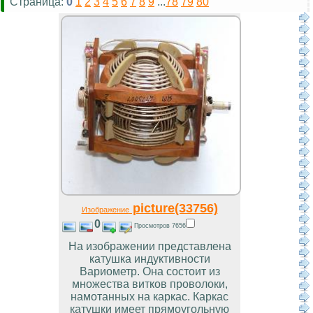
Страница:
0
1
2
3
4
5
6
7
8
9
...
78
79
80
picture(33756)
Изображение
0
Просмотров 7656
На изображении представлена
катушка индуктивности
Вариометр. Она состоит из
множества витков проволоки,
намотанных на каркас. Каркас
катушки имеет прямоугольную