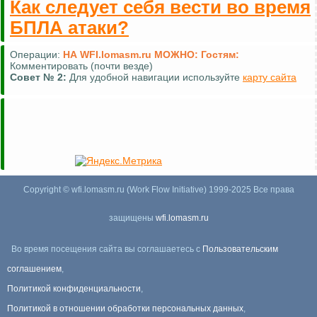
Как следует себя вести во время
БПЛА атаки?
Операции:
НА WFI.lomasm.ru МОЖНО:
Гостям:
Комментировать (почти везде)
Совет №
2:
Для удобной навигации используйте
карту сайта
Copyright © wfi.lomasm.ru (Work Flow Initiative) 1999-2025 Все права
защищены
wfi.lomasm.ru
Во время посещения сайта вы соглашаетесь с
Пользовательским
соглашением
,
Политикой конфиденциальности
,
Политикой в отношении обработки персональных данных
,