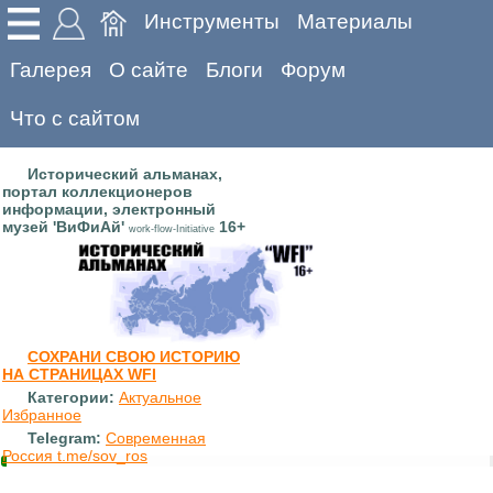
Инструменты
Материалы
Галерея
О сайте
Блоги
Форум
Что с сайтом
Исторический альманах,
портал коллекционеров
информации, электронный
музей 'ВиФиАй'
16+
work-flow-Initiative
СОХРАНИ СВОЮ ИСТОРИЮ
НА СТРАНИЦАХ WFI
Категории:
Актуальное
Избранное
Telegram:
Современная
Россия t.me/sov_ros