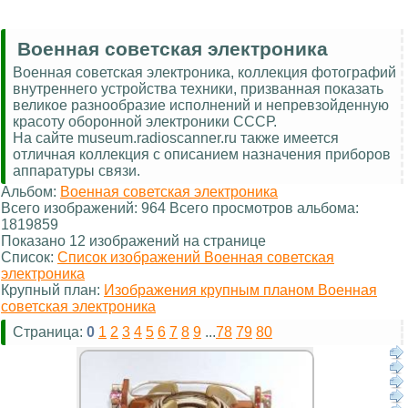
Военная советская электроника
Военная советская электроника, коллекция фотографий
внутреннего устройства техники, призванная показать
великое разнообразие исполнений и непревзойденную
красоту оборонной электроники СССР.
На сайте museum.radioscanner.ru также имеется
отличная коллекция с описанием назначения приборов
аппаратуры связи.
Альбом:
Военная советская электроника
Всего изображений: 964 Всего просмотров альбома:
1819859
Показано 12 изображений на странице
Список:
Список изображений Военная советская
электроника
Крупный план:
Изображения крупным планом Военная
советская электроника
Страница:
0
1
2
3
4
5
6
7
8
9
...
78
79
80