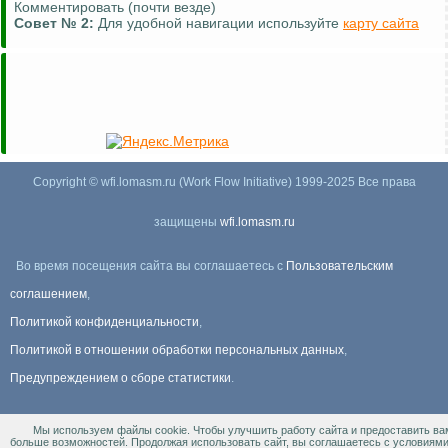
Комментировать (почти везде)
Совет №
2:
Для удобной навигации используйте
карту сайта
Copyright © wfi.lomasm.ru (Work Flow Initiative) 1999-2025 Все права
защищены
wfi.lomasm.ru
Во время посещения сайта вы соглашаетесь с
Пользовательским
соглашением
,
Политикой конфиденциальности
,
Политикой в отношении обработки персональных данных
,
Предупреждением о сборе статистики
.
Мы используем файлы cookie. Чтобы улучшить работу сайта и предоставить ва
Информация Для правообладателей
.
больше возможностей. Продолжая использовать сайт, вы соглашаетесь с условиям