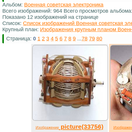
Альбом:
Военная советская электроника
Всего изображений: 964 Всего просмотров альбома
Показано 12 изображений на странице
Список:
Список изображений Военная советская эл
Крупный план:
Изображения крупным планом Военн
Страница:
0
1
2
3
4
5
6
7
8
9
...
78
79
80
picture(33756)
Изображение
Изображе