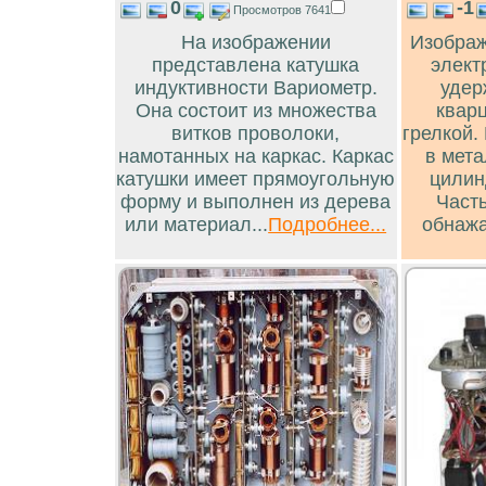
0
-1
Просмотров 7641
На изображении
Изображ
представлена катушка
элект
индуктивности Вариометр.
удер
Она состоит из множества
квар
витков проволоки,
грелкой.
намотанных на каркас. Каркас
в мет
катушки имеет прямоугольную
цилин
форму и выполнен из дерева
Часть
или материал...
Подробнее...
обнажа