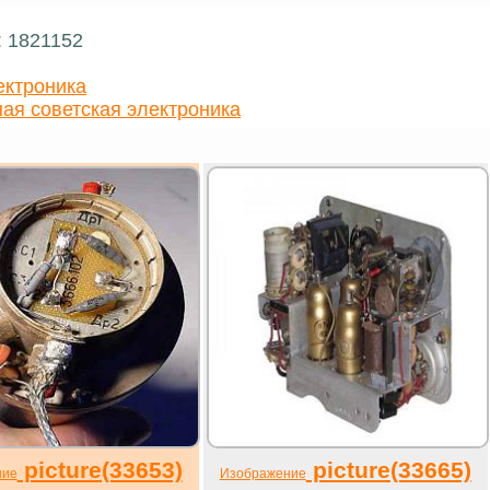
: 1821152
ектроника
ая советская электроника
picture(33653)
picture(33665)
ние
Изображение