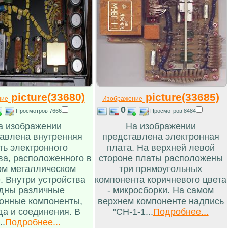
picture(33680)
picture(33685)
ние
Изображение
0
Просмотров 7666
Просмотров 8484
а изображении
На изображении
авлена внутренняя
представлена электронная
ть электронного
плата. На верхней левой
ва, расположенного в
стороне платы расположены
ом металлическом
три прямоугольных
. Внутри устройства
компонента коричневого цвета
дны различные
- микросборки. На самом
онные компоненты,
верхнем компоненте надпись
да и соединения. В
"СН-1-1...
Подробнее...
..
Подробнее...