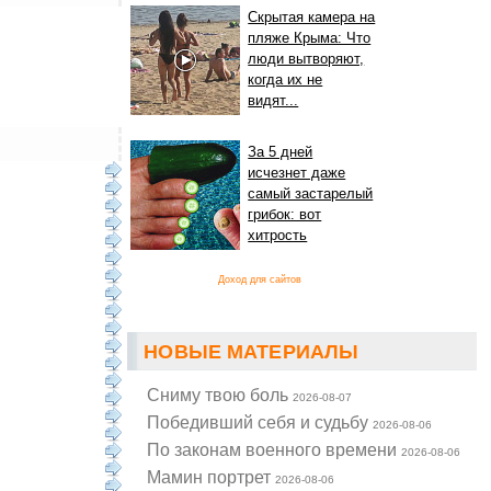
Скрытая камера на
пляже Крыма: Что
люди вытворяют,
когда их не
видят...
За 5 дней
исчезнет даже
самый застарелый
грибок: вот
хитрость
Доход для сайтов
НОВЫЕ МАТЕРИАЛЫ
Cниму твою боль
2026-08-07
Победивший себя и судьбу
2026-08-06
По законам военного времени
2026-08-06
Мамин портрет
2026-08-06