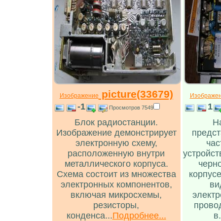
picture(33679)
Изображение
Изображе
-1
1
Просмотров 7549
Блок радиостанции.
Н
Изображение демонстрирует
предст
электронную схему,
час
расположенную внутри
устройст
металлического корпуса.
черн
Схема состоит из множества
корпусе
электронных компонентов,
ви
включая микросхемы,
электр
резисторы,
прово
конденса...
Подробнее...
в.