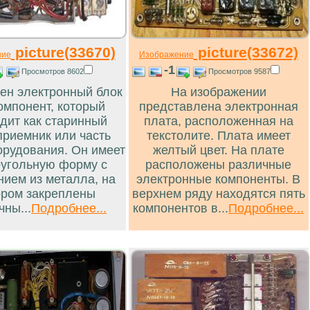
picture(33670)
picture(33672)
ние
Изображение
-1
Просмотров 8602
Просмотров 9587
ен электронный блок
На изображении
омпонент, который
представлена электронная
дит как старинный
плата, расположенная на
риемник или часть
текстолите. Плата имеет
рудования. Он имеет
желтый цвет. На плате
угольную форму с
расположены различные
нием из металла, на
электронные компоненты. В
ором закреплены
верхнем ряду находятся пять
чны...
Подробнее...
компонентов в...
Подробнее...