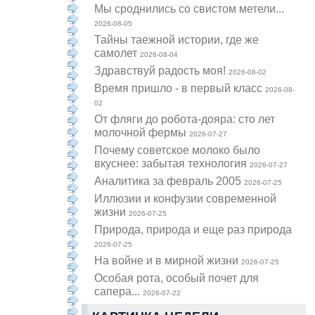
Мы сроднились со свистом метели...
2026-08-05
Тайны таежной истории, где же
самолет
2026-08-04
Здравствуй радость моя!
2026-08-02
Время пришло - в первый класс
2026-08-
02
От фляги до робота-дояра: сто лет
молочной фермы
2026-07-27
Почему советское молоко было
вкуснее: забытая технология
2026-07-27
Аналитика за февраль 2005
2026-07-25
Иллюзии и конфузии современной
жизни
2026-07-25
Природа, природа и еще раз природа
2026-07-25
На войне и в мирной жизни
2026-07-25
Особая рота, особый почет для
сапера...
2026-07-22