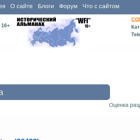
ея
О сайте
Блоги
Форум
Что с сайтом
СО
16+
Кат
Tel
а
Оценка раз