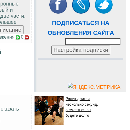
тронные
вый и
две части.
большее
ПОДПИСАТЬСЯ НА
ОБНОВЛЕНИЯ САЙТА
ажения
0
й
Ролик длится
несколько секунд,
показать
а смеяться вы
будете долго
в