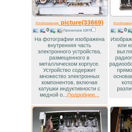
picture(33669)
Изображение
Изображе
0
0
Просмотров 10879
На фотографии изображена
Изображ
внутренняя часть
или к
электронного устройства,
выгля
размещенного в
радиоп
металлическом корпусе.
радиообо
Устройство содержит
прямо
множество электронных
основа
компонентов, включая
кот
катушки индуктивности с
разли
медной о...
Подробнее...