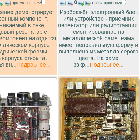
0
Просмотров 11063
Просмотров 11526
ение демонстрирует
Изображён электронный блок
ронный компонент,
или устройство - приемник
живаемый в руке,
пеленгатор или радиостанция,
цевый резонатор с
смонтированное на
 Компонент находится
металлической раме. Рама
аллическом корпусе
имеет неправильную форму и
дрической формы.
выполнена из металла серого
 корпуса открыта,
цвета. На раме
я вн...
Подробнее...
закр...
Подробнее...