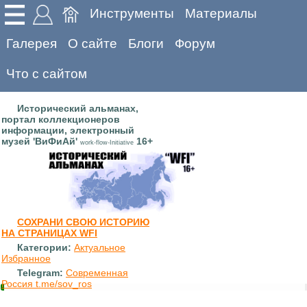
Инструменты
Материалы
Галерея
О сайте
Блоги
Форум
Что с сайтом
Исторический альманах,
портал коллекционеров
информации, электронный
музей 'ВиФиАй'
16+
work-flow-Initiative
СОХРАНИ СВОЮ ИСТОРИЮ
НА СТРАНИЦАХ WFI
Категории:
Актуальное
Избранное
Telegram:
Современная
Россия t.me/sov_ros