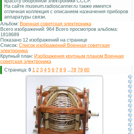
красоту оборонной электроники СССР.
На сайте museum.radioscanner.ru также имеется
отличная коллекция с описанием назначения приборов
аппаратуры связи.
Альбом:
Военная советская электроника
Всего изображений: 964 Всего просмотров альбома:
1818689
Показано 12 изображений на странице
Список:
Список изображений Военная советская
электроника
Крупный план:
Изображения крупным планом Военная
советская электроника
Страница:
0
1
2
3
4
5
6
7
8
9
...
78
79
80