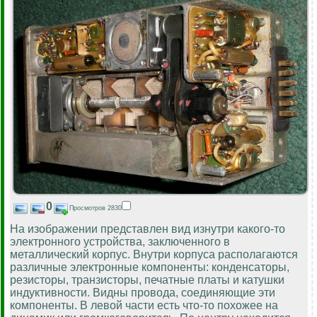
0
Просмотров 2830
На изображении представлен вид изнутри какого-то
электронного устройства, заключенного в
металлический корпус. Внутри корпуса располагаются
различные электронные компоненты: конденсаторы,
резисторы, транзисторы, печатные платы и катушки
индуктивности. Видны провода, соединяющие эти
компоненты. В левой части есть что-то похожее на