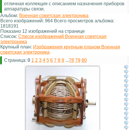
отличная коллекция с описанием назначения приборов
аппаратуры связи.
Альбом:
Военная советская электроника
Всего изображений: 964 Всего просмотров альбома:
1818191
Показано 12 изображений на странице
Список:
Список изображений Военная советская
электроника
Крупный план:
Изображения крупным планом Военная
советская электроника
Страница:
0
1
2
3
4
5
6
7
8
9
...
78
79
80