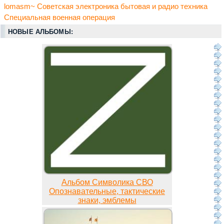
lomasm~ Советская электроника бытовая и радио техника
Специальная военная операция
НОВЫЕ АЛЬБОМЫ:
Альбом Символика СВО
Опознавательные, тактические
знаки, эмблемы