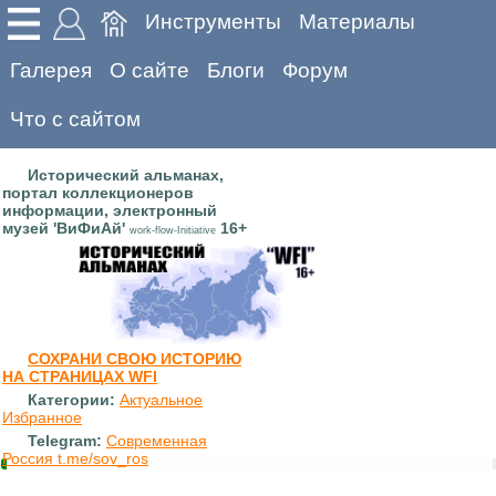
Инструменты
Материалы
Галерея
О сайте
Блоги
Форум
Что с сайтом
Исторический альманах,
портал коллекционеров
информации, электронный
музей 'ВиФиАй'
16+
work-flow-Initiative
СОХРАНИ СВОЮ ИСТОРИЮ
НА СТРАНИЦАХ WFI
Категории:
Актуальное
Избранное
Telegram:
Современная
Россия t.me/sov_ros