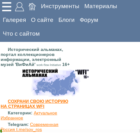
Инструменты
Материалы
Галерея
О сайте
Блоги
Форум
Что с сайтом
Исторический альманах,
портал коллекционеров
информации, электронный
музей 'ВиФиАй'
16+
work-flow-Initiative
СОХРАНИ СВОЮ ИСТОРИЮ
НА СТРАНИЦАХ WFI
Категории:
Актуальное
Избранное
Telegram:
Современная
Россия t.me/sov_ros