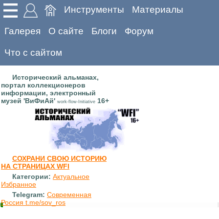
Инструменты
Материалы
Галерея
О сайте
Блоги
Форум
Что с сайтом
Исторический альманах,
портал коллекционеров
информации, электронный
музей 'ВиФиАй'
16+
work-flow-Initiative
СОХРАНИ СВОЮ ИСТОРИЮ
НА СТРАНИЦАХ WFI
Категории:
Актуальное
Избранное
Telegram:
Современная
Россия t.me/sov_ros