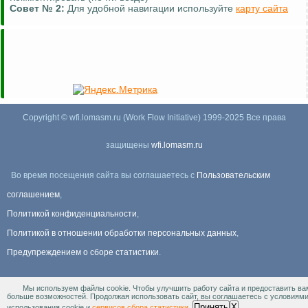
Совет №
2:
Для удобной навигации используйте
карту сайта
Copyright © wfi.lomasm.ru (Work Flow Initiative) 1999-2025 Все права
защищены
wfi.lomasm.ru
Во время посещения сайта вы соглашаетесь с
Пользовательским
соглашением
,
Политикой конфиденциальности
,
Политикой в отношении обработки персональных данных
,
Предупреждением о сборе статистики
.
Мы используем файлы cookie. Чтобы улучшить работу сайта и предоставить ва
Информация Для правообладателей
.
больше возможностей. Продолжая использовать сайт, вы соглашаетесь с условиям
Принять
X
использования cookie и
сервисов сбора статистики
.