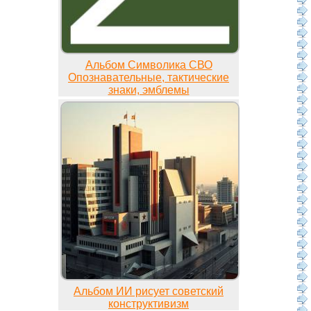
Альбом Символика СВО
Опознавательные, тактические
знаки, эмблемы
Альбом ИИ рисует советский
конструктивизм