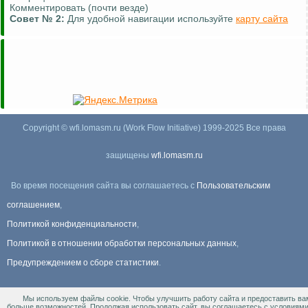
Комментировать (почти везде)
Совет №
2:
Для удобной навигации используйте
карту сайта
Copyright © wfi.lomasm.ru (Work Flow Initiative) 1999-2025 Все права
защищены
wfi.lomasm.ru
Во время посещения сайта вы соглашаетесь с
Пользовательским
соглашением
,
Политикой конфиденциальности
,
Политикой в отношении обработки персональных данных
,
Предупреждением о сборе статистики
.
Мы используем файлы cookie. Чтобы улучшить работу сайта и предоставить ва
Информация Для правообладателей
.
больше возможностей. Продолжая использовать сайт, вы соглашаетесь с условиям