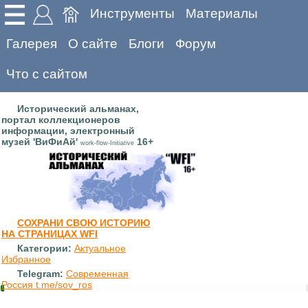
Инструменты
Материалы
Галерея
О сайте
Блоги
Форум
Что с сайтом
Исторический альманах,
портал коллекционеров
информации, электронный
музей 'ВиФиАй'
16+
work-flow-Initiative
СОХРАНИ СВОЮ ИСТОРИЮ
НА СТРАНИЦАХ WFI
Категории:
Актуальное
Избранное
Telegram:
Современная
Россия t.me/sov_ros