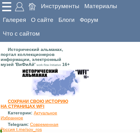
Инструменты
Материалы
Галерея
О сайте
Блоги
Форум
Что с сайтом
Исторический альманах,
портал коллекционеров
информации, электронный
музей 'ВиФиАй'
16+
work-flow-Initiative
СОХРАНИ СВОЮ ИСТОРИЮ
НА СТРАНИЦАХ WFI
Категории:
Актуальное
Избранное
Telegram:
Современная
Россия t.me/sov_ros