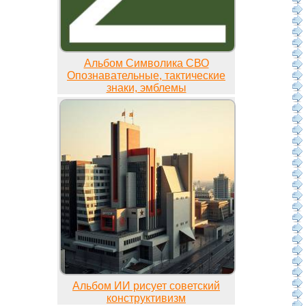
Альбом Символика СВО
Опознавательные, тактические
знаки, эмблемы
Альбом ИИ рисует советский
конструктивизм