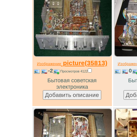
picture(35813)
Изображение
Изображе
-2
0
Просмотров 4122
Бытовая советская
Быт
электроника