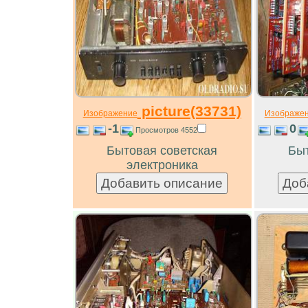
picture(33731)
Изображение
Изображе
-1
0
Просмотров 4552
Бытовая советская
Быт
электроника