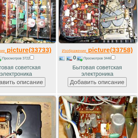
picture(33733)
picture(33758)
ние
Изображение
0
Просмотров 3722
Просмотров 3446
овая советская
Бытовая советская
электроника
электроника