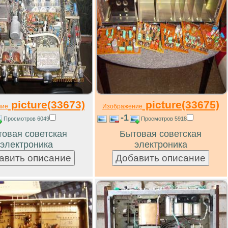
picture(33673)
picture(33675)
ние
Изображение
-1
Просмотров 6049
Просмотров 5918
овая советская
Бытовая советская
электроника
электроника