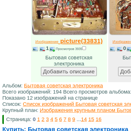
picture(33831)
Изображение
Изображе
1
0
Просмотров 3935
Бытовая советская
Быт
электроника
Альбом:
Бытовая советская электроника
Всего изображений: 194 Всего просмотров альбома
Показано 12 изображений на странице
Список:
Список изображений Бытовая советская эл
Крупный план:
Изображения крупным планом Бытов
Страница:
0
1
2
3
4
5
6
7
8
9
...
14
15
16
Купить:
Бытовая советская электроника