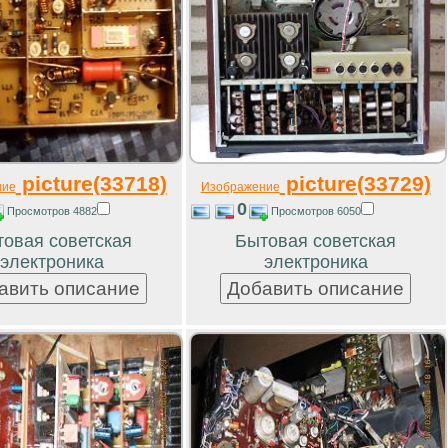
picture(33718)
picture(33729)
ние
Изображение
0
Просмотров 4882
Просмотров 6050
овая советская
Бытовая советская
электроника
электроника