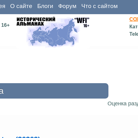
ея
О сайте
Блоги
Форум
Что с сайтом
СО
16+
Кат
Tel
а
Оценка раз