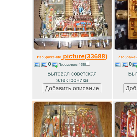
picture(33688)
Изображение
Изображе
0
0
Просмотров 4958
Бытовая советская
Быт
электроника