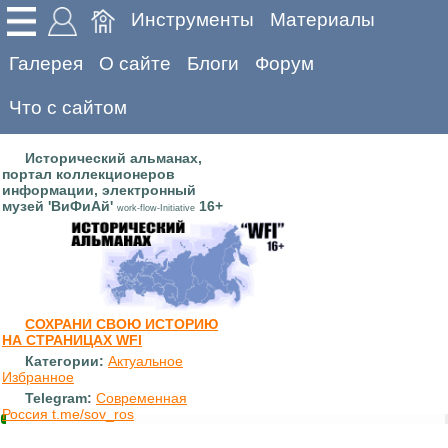
Инструменты
Материалы
Галерея
О сайте
Блоги
Форум
Что с сайтом
Исторический альманах,
портал коллекционеров
информации, электронный
музей 'ВиФиАй'
16+
work-flow-Initiative
СОХРАНИ СВОЮ ИСТОРИЮ
НА СТРАНИЦАХ WFI
Категории:
Актуальное
Избранное
Telegram:
Современная
Россия t.me/sov_ros