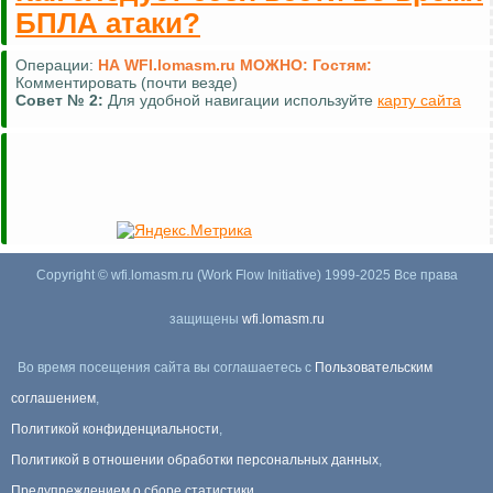
БПЛА атаки?
Операции:
НА WFI.lomasm.ru МОЖНО:
Гостям:
Комментировать (почти везде)
Совет №
2:
Для удобной навигации используйте
карту сайта
Copyright © wfi.lomasm.ru (Work Flow Initiative) 1999-2025 Все права
защищены
wfi.lomasm.ru
Во время посещения сайта вы соглашаетесь с
Пользовательским
соглашением
,
Политикой конфиденциальности
,
Политикой в отношении обработки персональных данных
,
Предупреждением о сборе статистики
.