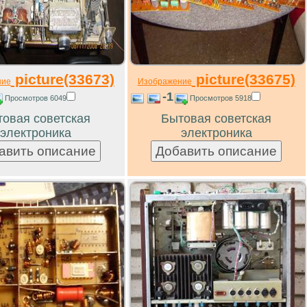
picture(33673)
picture(33675)
ние
Изображение
-1
Просмотров 6049
Просмотров 5918
овая советская
Бытовая советская
электроника
электроника