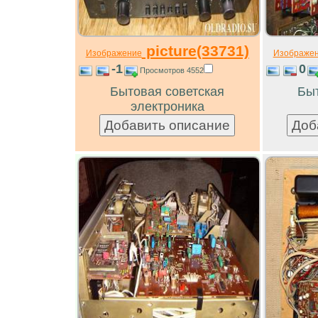
picture(33731)
Изображение
Изображе
-1
0
Просмотров 4552
Бытовая советская
Быт
электроника