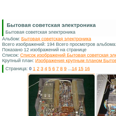
Бытовая советская электроника
Бытовая советская электроника
Альбом:
Бытовая советская электроника
Всего изображений: 194 Всего просмотров альбома
Показано 12 изображений на странице
Список:
Список изображений Бытовая советская эл
Крупный план:
Изображения крупным планом Бытов
Страница:
0
1
2
3
4
5
6
7
8
9
...
14
15
16