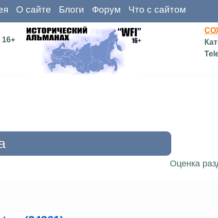
ея
О сайте
Блоги
Форум
Что с сайтом
СО
16+
Кат
Tel
а
Оценка раз