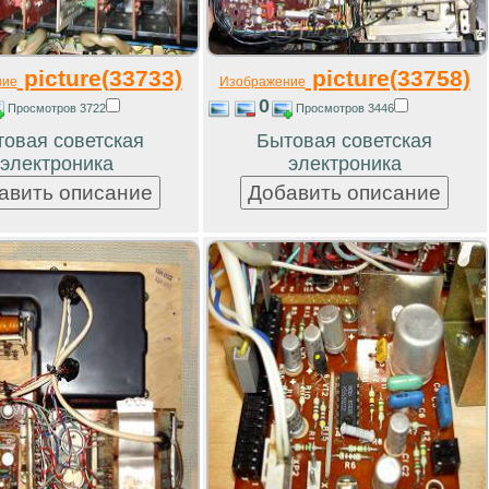
picture(33733)
picture(33758)
ние
Изображение
0
Просмотров 3722
Просмотров 3446
овая советская
Бытовая советская
электроника
электроника