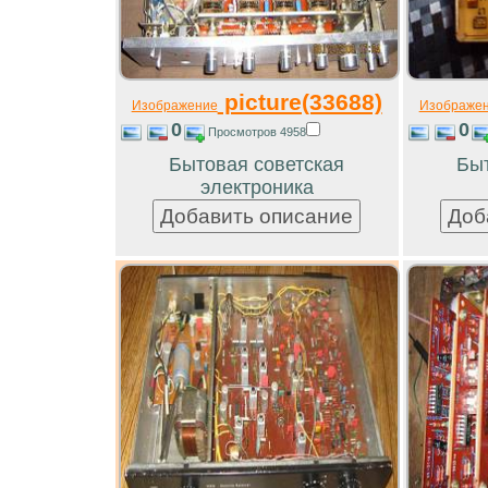
picture(33688)
Изображение
Изображе
0
0
Просмотров 4958
Бытовая советская
Быт
электроника