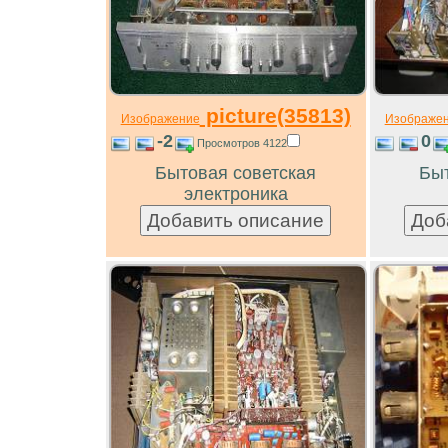
picture(35813)
Изображение
Изображе
-2
0
Просмотров 4122
Бытовая советская
Быт
электроника