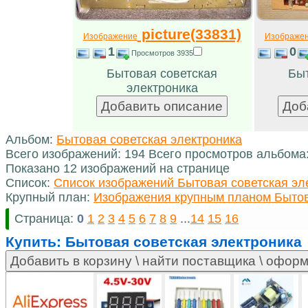
picture(33831)
Изображение
Изображе
1
0
Просмотров 3935
Бытовая советская
Быт
электроника
Альбом:
Бытовая советская электроника
Всего изображений: 194 Всего просмотров альбома
Показано 12 изображений на странице
Список:
Список изображений Бытовая советская эл
Крупный план:
Изображения крупным планом Бытов
Страница:
0
1
2
3
4
5
6
7
8
9
...
14
15
16
Купить:
Бытовая советская электроника