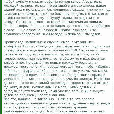
на бок коляску и спасти ребенка из-под колес. А водитель,
молодой человек, только что взявший в аптеке шприц, давал
задний ход и не слышал, как женщина, лежащая уже почти под
самыми колесами, колотит по бамперу. Водитель отъезжал от
аптеки по пешеходному тротуару, задом, не видя ничего
вокруг. Услышав наконец-то крики, он выскочил из машины,
бешено заорал, что ничего не видел, тут же запрыгнул обратно
в салон, и на огромной скорости "Волга" скрылась. Это
случилось первого июня 2002 года. В День защиты детей.
Прошел год, заявление о случившемся, с указанными
номерами "Волги", с медицинским свидетельством, подписями
очевидцев, все еще лежит в районном ОВД. Серьезных травм
ребенок не получил: сильный испуг, несколько ссадин на
голове, порванная кофточка, вот в общем-то и все. Дела как
такового нет. Не важно, что пошли насмарку результаты
трехмесячного лечения, проводимого для того, чтобы избавить
ребенка от вздрагиваний и плохого сна, что у мамы мальчика,
лежавшей в то время в больнице на обследовании сердца и
узнавшей о происшествии, чуть не случился приступ. Не важно
даже то, что по этой самой пешеходной дорожке возле аптеки,
где каждый день гуляют мамы с маленькими детьми, и
сегодня, спустя почти год, накануне все того же Дня защиты
детей по-прежнему носятся машины.
Все это, видимо, не так важно... Важно то, что слова о
необходимости защищать детей - наше будущее - звучат везде
и часто, громко, пафосно, с выражением крайней
озабоченности на лицах. А то, что все заканчивается только