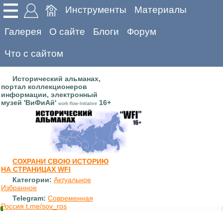
Инструменты
Материалы
Галерея
О сайте
Блоги
Форум
Что с сайтом
Исторический альманах,
портал коллекционеров
информации, электронный
музей 'ВиФиАй'
16+
work-flow-Initiative
СОХРАНИ СВОЮ ИСТОРИЮ
НА СТРАНИЦАХ WFI
Категории:
Актуальное
Избранное
Telegram:
Современная
Россия t.me/sov_ros