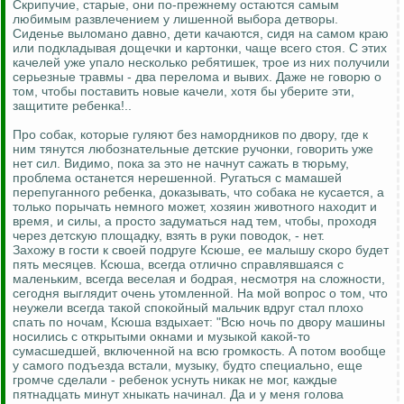
Скрипучие, старые, они по-прежнему остаются самым
любимым развлечением у лишенной выбора детворы.
Сиденье выломано давно, дети качаются, сидя на самом краю
или подкладывая дощечки и картонки, чаще всего стоя. С этих
качелей уже упало несколько ребятишек, трое из них получили
серьезные травмы - два перелома и вывих. Даже не говорю о
том, чтобы поставить новые качели, хотя бы уберите эти,
защитите ребенка!..
Про собак, которые гуляют без намордников по двору, где к
ним тянутся любознательные детские ручонки, говорить уже
нет сил. Видимо, пока за это не начнут сажать в тюрьму,
проблема останется нерешенной. Ругаться с мамашей
перепуганного ребенка, доказывать, что собака не кусается, а
только порычать немного может, хозяин животного находит и
время, и силы, а просто задуматься над тем, чтобы, проходя
через детскую площадку, взять в руки поводок, - нет.
Захожу в гости к своей подруге Ксюше, ее малышу скоро будет
пять месяцев. Ксюша, всегда отлично справлявшаяся с
маленьким, всегда веселая и бодрая, несмотря на сложности,
сегодня выглядит очень утомленной. На мой вопрос о том, что
неужели всегда такой спокойный мальчик вдруг стал плохо
спать по ночам, Ксюша вздыхает: "Всю ночь по двору машины
носились с открытыми окнами и музыкой какой-то
сумасшедшей, включенной на всю громкость. А потом вообще
у самого подъезда встали, музыку, будто специально, еще
громче сделали - ребенок уснуть никак не мог, каждые
пятнадцать минут хныкать начинал. Да и у меня голова