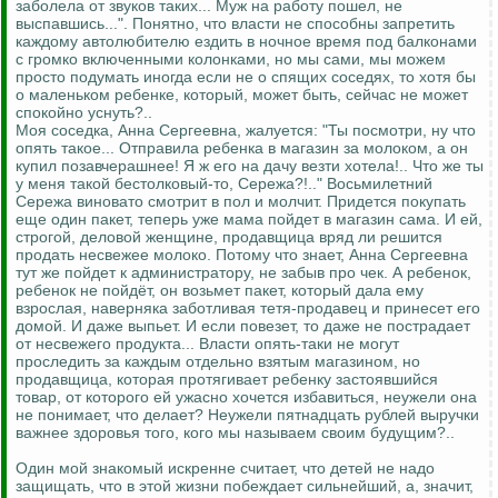
заболела от звуков таких... Муж на работу пошел, не
выспавшись...". Понятно, что власти не способны запретить
каждому автолюбителю ездить в ночное время под балконами
с громко включенными колонками, но мы сами, мы можем
просто подумать иногда если не о спящих соседях, то хотя бы
о маленьком ребенке, который, может быть, сейчас не может
спокойно уснуть?..
Моя соседка, Анна Сергеевна, жалуется: "Ты посмотри, ну что
опять такое... Отправила ребенка в магазин за молоком, а он
купил позавчерашнее! Я ж его на дачу везти хотела!.. Что же ты
у меня такой бестолковый-то, Сережа?!.." Восьмилетний
Сережа виновато смотрит в пол и молчит. Придется покупать
еще один пакет, теперь уже мама пойдет в магазин сама. И ей,
строгой, деловой женщине, продавщица вряд ли решится
продать несвежее молоко. Потому что знает, Анна Сергеевна
тут же пойдет к администратору, не забыв про чек. А ребенок,
ребенок не пойдёт, он возьмет пакет, который дала ему
взрослая, наверняка заботливая тетя-продавец и принесет его
домой. И даже выпьет. И если повезет, то даже не пострадает
от несвежего продукта... Власти опять-таки не могут
проследить за каждым отдельно взятым магазином, но
продавщица, которая протягивает ребенку застоявшийся
товар, от которого ей ужасно хочется избавиться, неужели она
не понимает, что делает? Неужели пятнадцать рублей выручки
важнее здоровья того, кого мы называем своим будущим?..
Один мой знакомый искренне считает, что детей не надо
защищать, что в этой жизни побеждает сильнейший, а, значит,