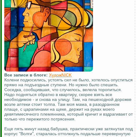
Все записи в блоге:
ХудожNICK
Колени подкосились, устоять сил не было, хотелось опуститься
прямо на подъездные ступени. Но нужно было спешить.
Соседка, сообщившая, что случилось, велела торопиться.
Надо подняться обратно в квартиру, скорее взять все
необходимое - и снова на улицу. Там, на пешеходной дорожке
возле аптеки стоит толпа. Там моя мама, в разодранном
плаще, с царапинами на щеке, держит на руках моего
девятимесячного племянника, который кричит и вздрагивает от
только что пережитого потрясения.
Еще пять минут назад бабушка, практически уже затянутая под
корпус "Волги", старалась оттолкнуть подальше перевернутую