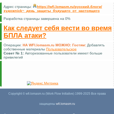
Адрес страницы:
https://wfi.lomasm.ru/русский.блоги/
художnick~_день_защиты_будущего_от_настоящего
Разработка страницы завершена на 0%
Как следует себя вести во время
БПЛА атаки?
Операции:
НА WFI.lomasm.ru МОЖНО:
Гостям:
Добавлять
собственные материалы
Пользовательское
Совет №
1:
Авторизованные пользователи имеют больше
привилегий
Copyright © wfi.lomasm.ru (Work Flow Initiative) 1999-2025 Все права
защищены
wfi.lomasm.ru