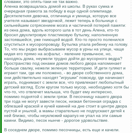
словами, это опять-таки не так важно.
Аленка возвращалась домой из школы. В руках сумка и
очередная грамота за победу в еще одной олимпиаде.
Десятилетняя девочка, отличница и умница, которую все
учителя называют звездочкой, лежит теперь в больнице с
сильнейшим сотрясением мозга и частичной потерей памяти:
из окна дома, вдоль которого шла в тот день Алена, кто-то
бросил двухлитровую пластиковую бутылку, наполненную
застоявшейся, уже гниющей водой. Кто-то просто поленился
спуститься к мусоропроводу. Бутылка упала ребенку на голову.
То, что мы редко выбрасываем мусор в урны на улице, чаще
кидая его прямо на асфальт, - явление привычное, но,
находясь дома, неужели трудно дойти до мусорного ведра?
Пространство под окнами домов любого двора напоминает
больше свалку, нежели зеленую территорию. И дети гуляют и
играют там, где им положено, - во дворе собственного дома,
они действительно находят "игрушки" повсюду, где начинают
играть, поднимают с земли все, что привлекает любопытный
детский взгляд. Если кругом только мусор, необходимо хотя бы
что-то, что отвлечет малыша, что будет ему интересно,
помимо поднятой с земли грязи. В песочницу нашего двора
три года не могут завести песок, низкая бетонная оградка с
облезшей краской и кучей камней на дне стоит в центре двора
пустой и унылой, а мамы старательно не подпускают детей к
ней близко, чтобы неуклюжий карапуз не упал на эти самые
камни. Видимо, песок нынче - дорогое удовольствие.
В соседнем дворе, помимо песочницы, есть еще и качели.