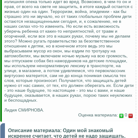
излишняя опека только идет во вред. Возможно, в чем-то он и
прав, от всего на свете не защитить, в итоге каждый остается с
жизнью один на один. Терроризм, война, эпидемии - как бы
страшно это ни звучало, но от таких глобальных проблем дети
остаются незащищенными сегодня, и, к сожалению, не в
наших силах что-то изменить. Но если есть возможность
уберечь ребенка от каких-то неприятностей, от травм и
огорчений, если все это в наших руках, почему мы не делаем
этого? Можно ругать правительство за безответственное
отношение к детям, но в конечном итоге ведь это мы
выбрасываем мусор из окон, мы ездим по тротуару на
автомобилях, мы включаем ночью музыку на всю громкость,
мы отпускаем собак без намордников на детские площадки,
мы используем ненормативную лексику в транспорте, на
улице, в магазине, а потом удивляемся, что первоклассник
виртуозно матерится, сам не до конца понимая смысла тех
слов, которые произносит. Получается, что защищать детей
нужно от нас самих, от тех, кто должен оберегать их. Если дети
- это наше будущее, то настоящее - это мы с вами, и наше
будущее, оказывается, в наших руках, порою таких неуклюжих
и беспощадных.
Лидия СМИРНОВА.
Оценка материала:
0
Описание материала:
Один мой знакомый
искренне считает, что детей не надо защищать,