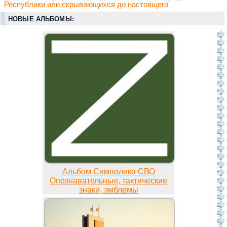
Республики или скрывающихся до настоящего
НОВЫЕ АЛЬБОМЫ:
Альбом Символика СВО
Опознавательные, тактические
знаки, эмблемы