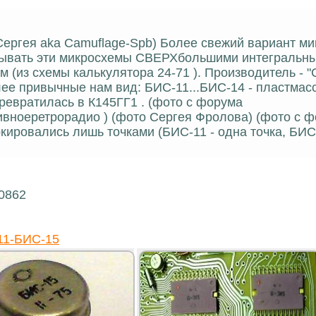
 Сергея aka Camuflage-Spb) Более свежий вариант м
азывать эти микросхемы СВЕРХбольшими интегральн
 (из схемы калькулятора 24-71 ). Производитель - "
лее привычные нам вид: БИС-11...БИС-14 - пластмас
ревратилась в К145ГГ1 . (фото с форума
ивноеретрорадио ) (фото Сергея Фролова) (фото с 
ировались лишь точками (БИС-11 - одна точка, БИС-
20862
11-БИС-15