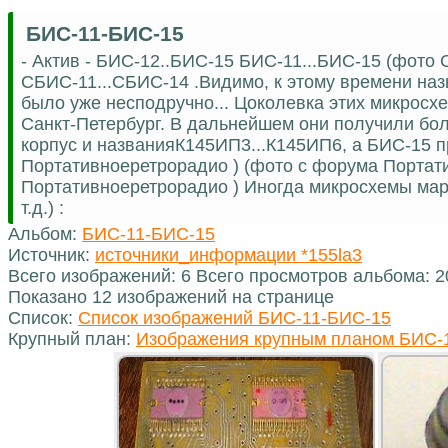
БИС-11-БИС-15
- Актив - БИС-12..БИС-15 БИС-11...БИС-15 (фото
СБИС-11...СБИС-14 .Видимо, к этому времени н
было уже несподручно... Цоколевка этих микросхем
Санкт-Петербург. В дальнейшем они получили бо
корпус и названияК145ИП3...К145ИП6, а БИС-15 п
Портативноеретрорадио ) (фото с форума Портат
Портативноеретрорадио ) Иногда микросхемы марк
т.д.) :
Альбом:
БИС-11-БИС-15
Источник:
источники_информации *155la3
Всего изображений: 6 Всего просмотров альбома: 
Показано 12 изображений на странице
Список:
Список изображений БИС-11-БИС-15
Крупный план:
Изображения крупным планом БИС-