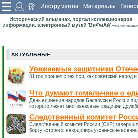
Инструменты
Материалы
Галер
Исторический альманах, портал коллекционеров
информации, электронный музей 'ВиФиАй'
work-flow-Initiative
АКТУАЛЬНЫЕ
Уважаемые защитники Отече
81 год прошел с тех пор, как советский наро
Что думают гомельчане о ед
День единения народов Беларуси и России по
которого лежат многовековые традиции дружб
Следственный комитет Росс
Следственный комитет России (СКР) завершил 
борту которого, находились украинские военн