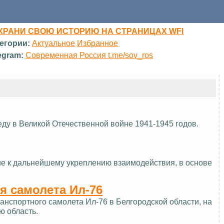
ХРАНИ СВОЮ ИСТОРИЮ НА СТРАНИЦАХ WFI
егории:
Актуальное
Избранное
egram:
Современная Россия t.me/sov_ros
еду в Великой Отечественной войне 1941-1945 годов.
ие к дальнейшему укреплению взаимодействия, в основе
я самолета Ил-76
нспортного самолета Ил-76 в Белгородской области, на
ю область.