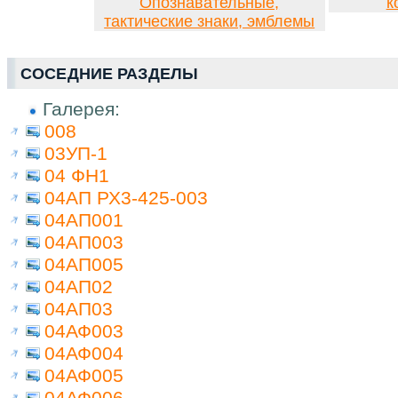
Опознавательные,
к
тактические знаки, эмблемы
СОСЕДНИЕ РАЗДЕЛЫ
Галерея:
008
03УП-1
04 ФН1
04АП РХ3-425-003
04АП001
04АП003
04АП005
04АП02
04АП03
04АФ003
04АФ004
04АФ005
04АФ006