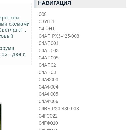
НАВИГАЦИЯ
008
икросхем
03УП-1
ыми схемами
04 ФН1
Светлана" ,
совый
04АП РХ3-425-003
04АП001
форума
04АП003
12 - две и
04АП005
04АП02
04АП03
04АФ003
04АФ004
04АФ005
04АФ006
04ВБ РХ3-430-038
04ГС022
04ГФ010