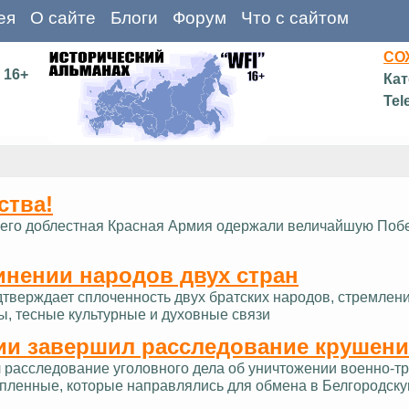
ея
О сайте
Блоги
Форум
Что с сайтом
СО
16+
Кат
Tel
ства!
д и его доблестная Красная Армия одержали величайшую Поб
инении народов двух стран
дтверждает сплоченность двух братских народов, стремлен
ы, тесные культурные и духовные связи
ии завершил расследование крушени
расследование уголовного дела об уничтожении военно-тра
опленные, которые направлялись для обмена в Белгородску