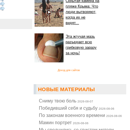
Скрытая камера на
пляже Крыма: Что
люди вытворяют,
когда их не
видят...
Эта жгучая мазь
разъедает всю
грибковую заразу
за ночь!
Доход для сайтов
НОВЫЕ МАТЕРИАЛЫ
Cниму твою боль
2026-08-07
Победивший себя и судьбу
2026-08-06
По законам военного времени
2026-08-06
Мамин портрет
2026-08-06
Мы сроднились со свистом метели...