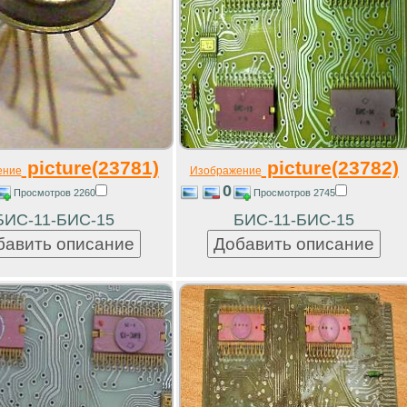
picture(23781)
picture(23782)
ение
Изображение
0
Просмотров 2260
Просмотров 2745
БИС-11-БИС-15
БИС-11-БИС-15