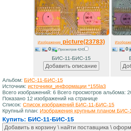
picture(23783)
Изображение
Изображ
0
0
Просмотров 4243
БИС-11-БИС-15
Альбом:
БИС-11-БИС-15
Источник:
источники_информации *155la3
Всего изображений: 6 Всего просмотров альбома: 
Показано 12 изображений на странице
Список:
Список изображений БИС-11-БИС-15
Крупный план:
Изображения крупным планом БИС-
Купить:
БИС-11-БИС-15