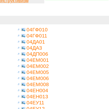
онструктивизм
04ГФ010
04ГФ011
04ДА01
04ДА3
04ДП006
04ЕМ001
04ЕМ002
04ЕМ005
04ЕМ006
04ЕМ008
04ЕН004
04ЕН013
04ЕУ11
04ЕУ12