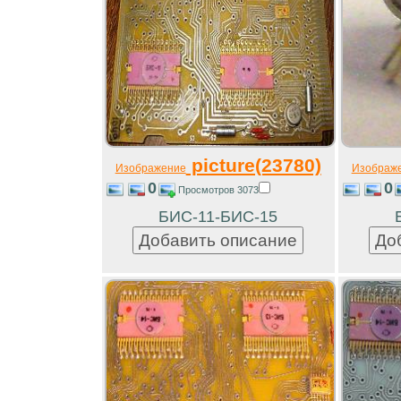
picture(23780)
Изображение
Изображ
0
0
Просмотров 3073
БИС-11-БИС-15