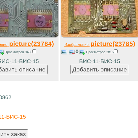
picture(23784)
picture(23785)
ение
Изображение
0
Просмотров 3435
Просмотров 2815
БИС-11-БИС-15
БИС-11-БИС-15
20862
11-БИС-15