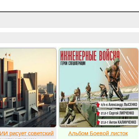
ИИ рисует советский
Альбом Боевой листок