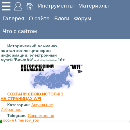
Инструменты
Материалы
Галерея
О сайте
Блоги
Форум
Что с сайтом
Исторический альманах,
портал коллекционеров
информации, электронный
музей 'ВиФиАй'
16+
work-flow-Initiative
СОХРАНИ СВОЮ ИСТОРИЮ
НА СТРАНИЦАХ WFI
Категории:
Актуальное
Избранное
Telegram:
Современная
Россия t.me/sov_ros