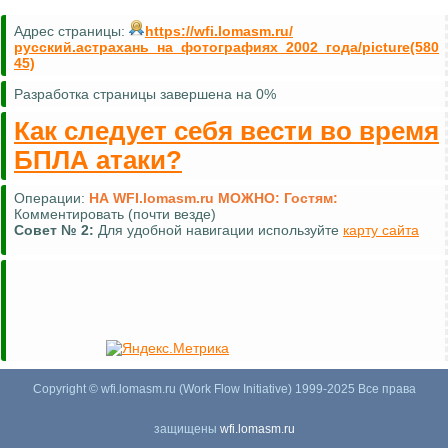
Адрес страницы:
https://wfi.lomasm.ru/
русский.астрахань_на_фотографиях_2002_года/picture(580
45)
Разработка страницы завершена на 0%
Как следует себя вести во время
БПЛА атаки?
Операции:
НА WFI.lomasm.ru МОЖНО:
Гостям:
Комментировать (почти везде)
Совет №
2:
Для удобной навигации используйте
карту сайта
Copyright © wfi.lomasm.ru (Work Flow Initiative) 1999-2025 Все права
защищены
wfi.lomasm.ru